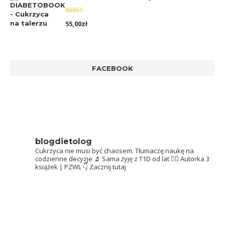
Oceniono
55,00
zł
5.00
na 5
FACEBOOK
blogdietolog
Cukrzyca nie musi być chaosem.
Tłumaczę naukę na
codzienne decyzje 🔬
Sama żyję z T1D od lat 👩‍⚕️
Autorka 3
książek | PZWL
👇 Zacznij tutaj