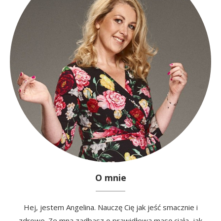
O mnie
Hej, jestem Angelina. Nauczę Cię jak jeść smacznie i
zdrowo. Ze mną zadbasz o prawidłową masę ciała, jak