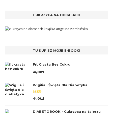
CUKRZYCA NA OBCASACH
TU KUPISZ MOJE E-BOOKI
Fit Ciasta Bez Cukru
44,00
zł
Wigilia i Święta dla Diabetyka
Oceniono
44,00
zł
5.00
na 5
DIABETOBOOK - Cukrzyca na talerzu