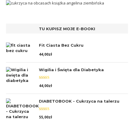
TU KUPISZ MOJE E-BOOKI
Fit Ciasta Bez Cukru
44,00
zł
Wigilia i Święta dla Diabetyka
Oceniono
44,00
zł
5.00
na 5
DIABETOBOOK - Cukrzyca na talerzu
Oceniono
55,00
zł
5.00
na 5