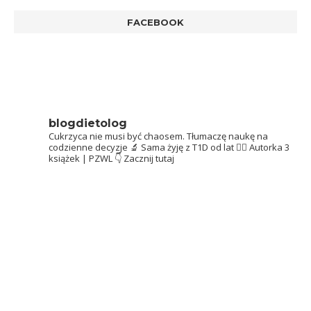
FACEBOOK
blogdietolog
Cukrzyca nie musi być chaosem.
Tłumaczę naukę na
codzienne decyzje 🔬
Sama żyję z T1D od lat 👩‍⚕️
Autorka 3
książek | PZWL
👇 Zacznij tutaj