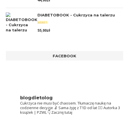
44,00
zł
5.00
na 5
DIABETOBOOK - Cukrzyca na talerzu
Oceniono
55,00
zł
5.00
na 5
FACEBOOK
blogdietolog
Cukrzyca nie musi być chaosem.
Tłumaczę naukę na
codzienne decyzje 🔬
Sama żyję z T1D od lat 👩‍⚕️
Autorka 3
książek | PZWL
👇 Zacznij tutaj