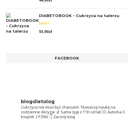
44,00
zł
5.00
na 5
DIABETOBOOK - Cukrzyca na talerzu
Oceniono
55,00
zł
5.00
na 5
FACEBOOK
blogdietolog
Cukrzyca nie musi być chaosem.
Tłumaczę naukę na
codzienne decyzje 🔬
Sama żyję z T1D od lat 👩‍⚕️
Autorka 3
książek | PZWL
👇 Zacznij tutaj