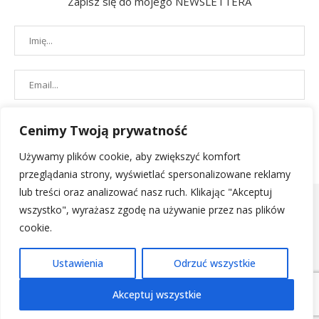
Zapisz się do mojego NEWSLETTERA
Cenimy Twoją prywatność
Używamy plików cookie, aby zwiększyć komfort
przeglądania strony, wyświetlać spersonalizowane reklamy
lub treści oraz analizować nasz ruch. Klikając "Akceptuj
wszystko", wyrażasz zgodę na używanie przez nas plików
cookie.
POLITYKA PRYWATNOŚCI
|
REGULAMIN SKLEPU
| 2019 - All Right
Ustawienia
Odrzuć wszystkie
Reserved. Designed and Developed by
PenciDesign
Akceptuj wszystkie
POWRÓT NA GÓRĘ