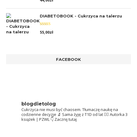
44,00
zł
5.00
na 5
DIABETOBOOK - Cukrzyca na talerzu
Oceniono
55,00
zł
5.00
na 5
FACEBOOK
blogdietolog
Cukrzyca nie musi być chaosem.
Tłumaczę naukę na
codzienne decyzje 🔬
Sama żyję z T1D od lat 👩‍⚕️
Autorka 3
książek | PZWL
👇 Zacznij tutaj