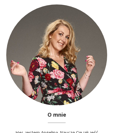
O mnie
Hej, jestem Angelina. Nauczę Cię jak jeść