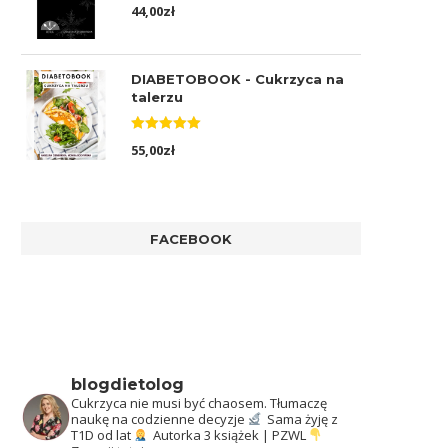
Oceniono
44,00
zł
5.00
na 5
DIABETOBOOK - Cukrzyca na
talerzu
Oceniono
55,00
zł
5.00
na 5
FACEBOOK
blogdietolog
Cukrzyca nie musi być chaosem.
Tłumaczę
naukę na codzienne decyzje
Sama żyję z
T1D od lat
Autorka 3 książek | PZWL