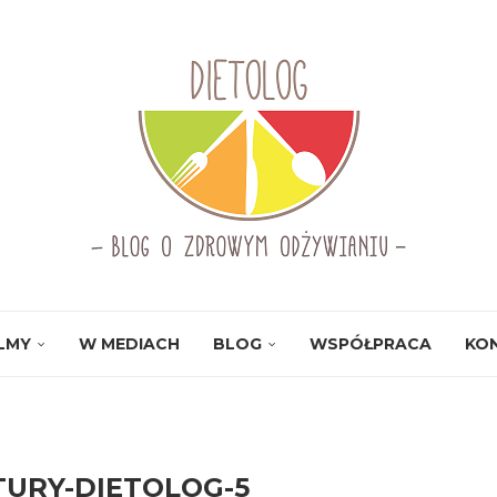
ILMY
W MEDIACH
BLOG
WSPÓŁPRACA
KO
TURY-DIETOLOG-5