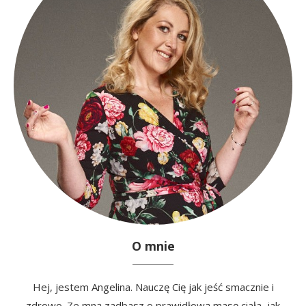
O mnie
Hej, jestem Angelina. Nauczę Cię jak jeść smacznie i
zdrowo. Ze mną zadbasz o prawidłową masę ciała, jak