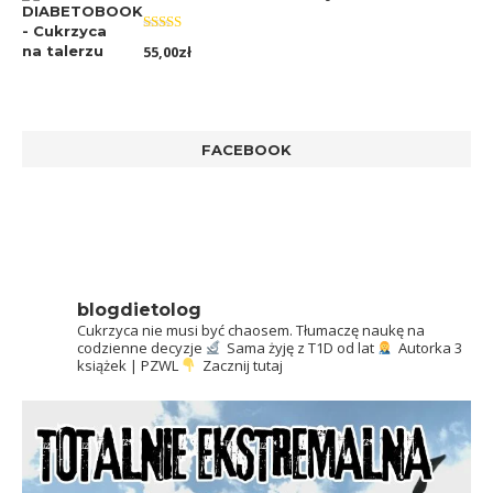
Oceniono
55,00
zł
5.00
na 5
FACEBOOK
blogdietolog
Cukrzyca nie musi być chaosem.
Tłumaczę naukę na
codzienne decyzje
Sama żyję z T1D od lat
Autorka 3
książek | PZWL
Zacznij tutaj