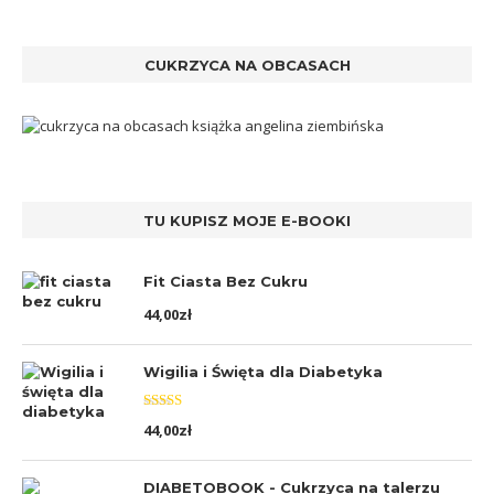
CUKRZYCA NA OBCASACH
TU KUPISZ MOJE E-BOOKI
Fit Ciasta Bez Cukru
44,00
zł
Wigilia i Święta dla Diabetyka
Oceniono
44,00
zł
5.00
na 5
DIABETOBOOK - Cukrzyca na talerzu