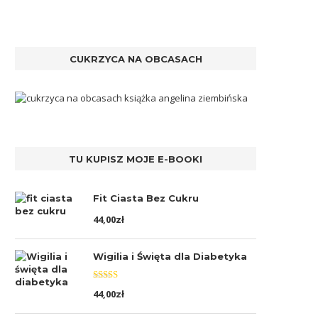
CUKRZYCA NA OBCASACH
TU KUPISZ MOJE E-BOOKI
Fit Ciasta Bez Cukru
44,00
zł
Wigilia i Święta dla Diabetyka
Oceniono
44,00
zł
5.00
na 5