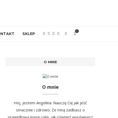
0
ONTAKT
SKLEP
O MNIE
O mnie
Hej, jestem Angelina. Nauczę Cię jak jeść
smacznie i zdrowo. Ze mną zadbasz o
prawidłową masę ciała, jak również wyrównasz