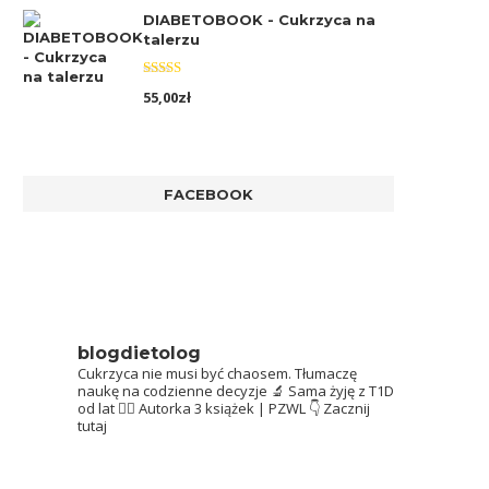
DIABETOBOOK - Cukrzyca na
talerzu
Oceniono
55,00
zł
5.00
na 5
FACEBOOK
blogdietolog
Cukrzyca nie musi być chaosem.
Tłumaczę
naukę na codzienne decyzje 🔬
Sama żyję z T1D
od lat 👩‍⚕️
Autorka 3 książek | PZWL
👇 Zacznij
tutaj