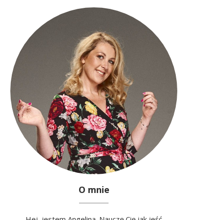
O mnie
Hej, jestem Angelina. Nauczę Cię jak jeść