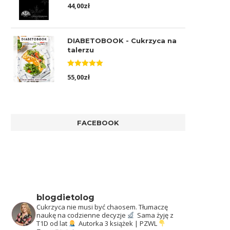
Oceniono
44,00
zł
5.00
na 5
DIABETOBOOK - Cukrzyca na
talerzu
Oceniono
55,00
zł
5.00
na 5
FACEBOOK
blogdietolog
Cukrzyca nie musi być chaosem.
Tłumaczę
naukę na codzienne decyzje
Sama żyję z
T1D od lat
Autorka 3 książek | PZWL