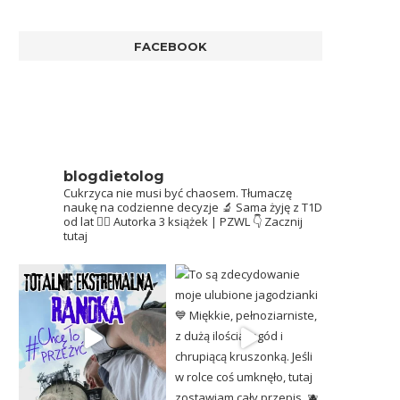
FACEBOOK
blogdietolog
Cukrzyca nie musi być chaosem.
Tłumaczę
naukę na codzienne decyzje 🔬
Sama żyję z T1D
od lat 👩‍⚕️
Autorka 3 książek | PZWL
👇 Zacznij
tutaj