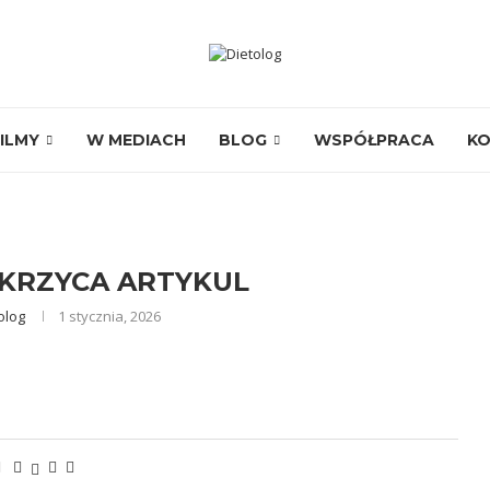
ILMY
W MEDIACH
BLOG
WSPÓŁPRACA
K
UKRZYCA ARTYKUL
olog
1 stycznia, 2026