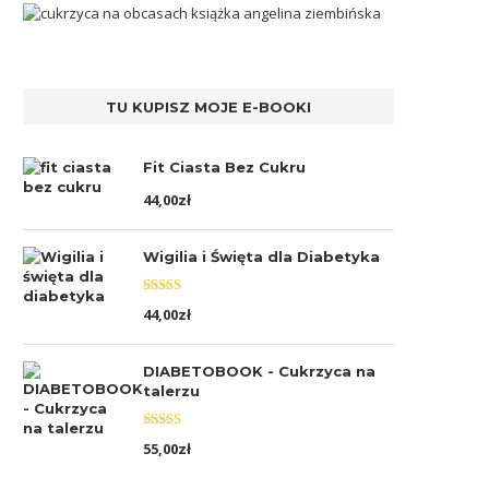
TU KUPISZ MOJE E-BOOKI
Fit Ciasta Bez Cukru
44,00
zł
Wigilia i Święta dla Diabetyka
Oceniono
44,00
zł
5.00
na 5
DIABETOBOOK - Cukrzyca na
talerzu
Oceniono
55,00
zł
5.00
na 5