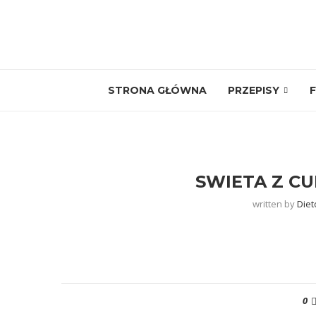
STRONA GŁÓWNA
PRZEPISY
F
SWIETA Z C
written by
Diet
0