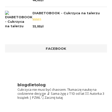
44,00
zł
5.00
na 5
DIABETOBOOK - Cukrzyca na talerzu
Oceniono
55,00
zł
5.00
na 5
FACEBOOK
blogdietolog
Cukrzyca nie musi być chaosem.
Tłumaczę naukę na
codzienne decyzje 🔬
Sama żyję z T1D od lat 👩‍⚕️
Autorka 3
książek | PZWL
👇 Zacznij tutaj