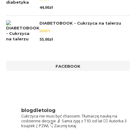
Oceniono
44,00
zł
5.00
na 5
DIABETOBOOK - Cukrzyca na talerzu
Oceniono
55,00
zł
5.00
na 5
FACEBOOK
blogdietolog
Cukrzyca nie musi być chaosem.
Tłumaczę naukę na
codzienne decyzje 🔬
Sama żyję z T1D od lat 👩‍⚕️
Autorka 3
książek | PZWL
👇 Zacznij tutaj