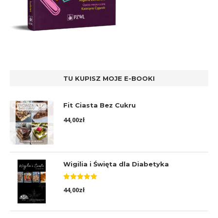
TU KUPISZ MOJE E-BOOKI
Fit Ciasta Bez Cukru
44,00
zł
Wigilia i Święta dla Diabetyka
Oceniono
44,00
zł
5.00
na 5