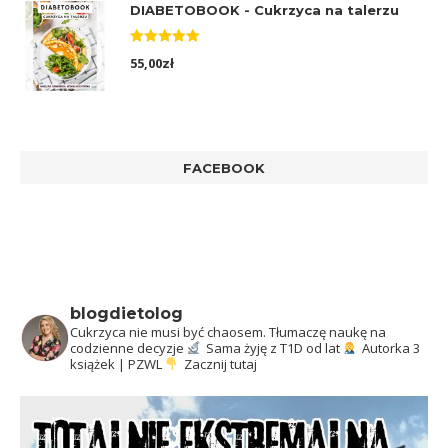
DIABETOBOOK - Cukrzyca na talerzu
Oceniono
55,00
zł
5.00
na 5
FACEBOOK
blogdietolog
Cukrzyca nie musi być chaosem.
Tłumaczę naukę na
codzienne decyzje
Sama żyję z T1D od lat
Autorka 3
książek | PZWL
Zacznij tutaj