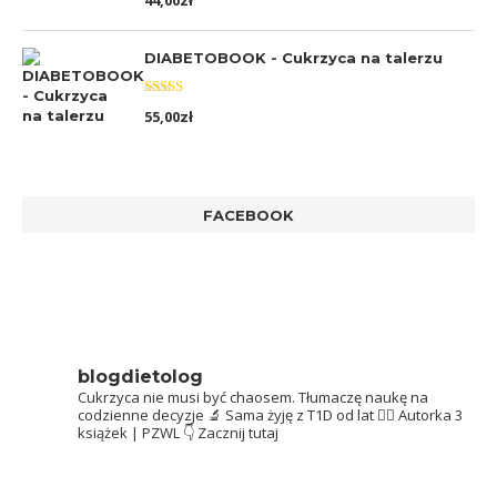
44,00
zł
5.00
na 5
DIABETOBOOK - Cukrzyca na talerzu
Oceniono
55,00
zł
5.00
na 5
FACEBOOK
blogdietolog
Cukrzyca nie musi być chaosem.
Tłumaczę naukę na
codzienne decyzje 🔬
Sama żyję z T1D od lat 👩‍⚕️
Autorka 3
książek | PZWL
👇 Zacznij tutaj