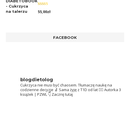
Oceniono
55,00
zł
5.00
na 5
FACEBOOK
blogdietolog
Cukrzyca nie musi być chaosem.
Tłumaczę naukę na
codzienne decyzje 🔬
Sama żyję z T1D od lat 👩‍⚕️
Autorka 3
książek | PZWL
👇 Zacznij tutaj