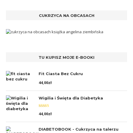
CUKRZYCA NA OBCASACH
TU KUPISZ MOJE E-BOOKI
Fit Ciasta Bez Cukru
44,00
zł
Wigilia i Święta dla Diabetyka
Oceniono
44,00
zł
5.00
na 5
DIABETOBOOK - Cukrzyca na talerzu