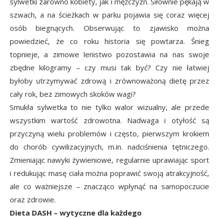
sylwetki zarówno kobiety, jak i mężczyzn. Siłownie pękają w
szwach, a na ścieżkach w parku pojawia się coraz więcej
osób biegnących. Obserwując to zjawisko można
powiedzieć, że co roku historia się powtarza. Śnieg
topnieje, a zimowe lenistwo pozostawia na nas swoje
zbędne kilogramy – czy musi tak być? Czy nie łatwiej
byłoby utrzymywać zdrową i zrównoważoną dietę przez
cały rok, bez zimowych skoków wagi?
Smukła sylwetka to nie tylko walor wizualny, ale przede
wszystkim wartość zdrowotna. Nadwaga i otyłość są
przyczyną wielu problemów i często, pierwszym krokiem
do chorób cywilizacyjnych, m.in. nadciśnienia tętniczego.
Zmieniając nawyki żywieniowe, regularnie uprawiając sport
i redukując masę ciała można poprawić swoją atrakcyjność,
ale co ważniejsze – znacząco wpłynąć na samopoczucie
oraz zdrowie.
Dieta DASH
– wytyczne dla każdego