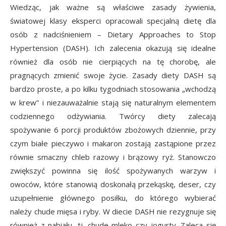
Wiedząc, jak ważne są właściwe zasady żywienia,
światowej klasy eksperci opracowali specjalną dietę dla
osób z nadciśnieniem – Dietary Approaches to Stop
Hypertension (DASH). Ich zalecenia okazują się idealne
również dla osób nie cierpiących na tę chorobę, ale
pragnących zmienić swoje życie. Zasady diety DASH są
bardzo proste, a po kilku tygodniach stosowania „wchodzą
w krew” i niezauważalnie stają się naturalnym elementem
codziennego odżywiania. Twórcy diety zalecają
spożywanie 6 porcji produktów zbożowych dziennie, przy
czym białe pieczywo i makaron zostają zastąpione przez
równie smaczny chleb razowy i brązowy ryż. Stanowczo
zwiększyć powinna się ilość spożywanych warzyw i
owoców, które stanowią doskonałą przekąskę, deser, czy
uzupełnienie głównego posiłku, do którego wybierać
należy chude mięsa i ryby. W diecie DASH nie rezygnuje się
również z nabiału, tj. chude mleko czy jogurty. Zaleca się