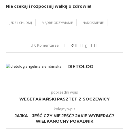
Nie czekaj i rozpocznij walkę o zdrowie!
JEDZ I CHUDNIJ
MĄDRE ODŻYWIANIE
NADCIŚNIENIE
0 Komentarze
0
DIETOLOG
poprzedni wpis
WEGETARIAŃSKI PASZTET Z SOCZEWICY
kolejny wpis
JAJKA – JEŚĆ CZY NIE JEŚĆ? JAKIE WYBIERAĆ?
WIELKANOCNY PORADNIK