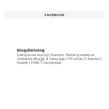
FACEBOOK
blogdietolog
Cukrzyca nie musi być chaosem.
Tłumaczę naukę na
codzienne decyzje 🔬
Sama żyję z T1D od lat 👩‍⚕️
Autorka 3
książek | PZWL
👇 Zacznij tutaj