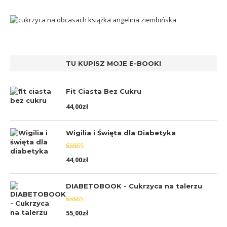
TU KUPISZ MOJE E-BOOKI
Fit Ciasta Bez Cukru
44,00
zł
Wigilia i Święta dla Diabetyka
Oceniono
44,00
zł
5.00
na 5
DIABETOBOOK - Cukrzyca na talerzu
Oceniono
55,00
zł
5.00
na 5