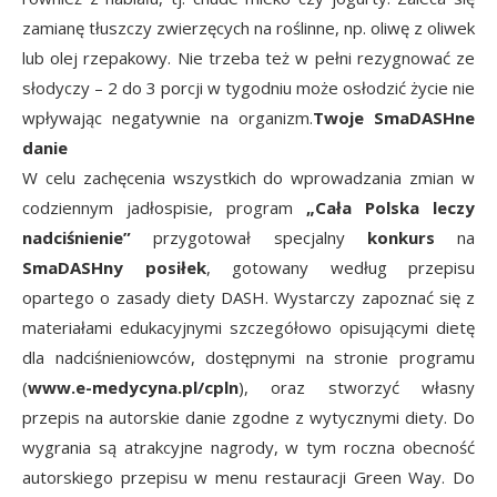
zamianę tłuszczy zwierzęcych na roślinne, np. oliwę z oliwek
lub olej rzepakowy. Nie trzeba też w pełni rezygnować ze
słodyczy – 2 do 3 porcji w tygodniu może osłodzić życie nie
wpływając negatywnie na organizm.
Twoje SmaDASHne
danie
W celu zachęcenia wszystkich do wprowadzania zmian w
codziennym jadłospisie, program
„Cała Polska leczy
nadciśnienie”
przygotował specjalny
konkurs
na
SmaDASHny posiłek
, gotowany według przepisu
opartego o zasady diety DASH. Wystarczy zapoznać się z
materiałami edukacyjnymi szczegółowo opisującymi dietę
dla nadciśnieniowców, dostępnymi na stronie programu
(
www.e-medycyna.pl/cpln
), oraz stworzyć własny
przepis na autorskie danie zgodne z wytycznymi diety. Do
wygrania są atrakcyjne nagrody, w tym roczna obecność
autorskiego przepisu w menu restauracji Green Way. Do