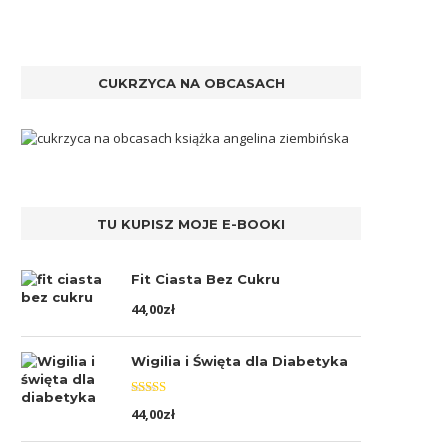
CUKRZYCA NA OBCASACH
TU KUPISZ MOJE E-BOOKI
Fit Ciasta Bez Cukru
44,00
zł
Wigilia i Święta dla Diabetyka
Oceniono
44,00
zł
5.00
na 5