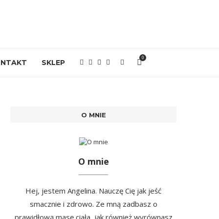
0
ONTAKT
SKLEP
O MNIE
O mnie
Hej, jestem Angelina. Nauczę Cię jak jeść
smacznie i zdrowo. Ze mną zadbasz o
prawidłową masę ciała, jak również wyrównasz