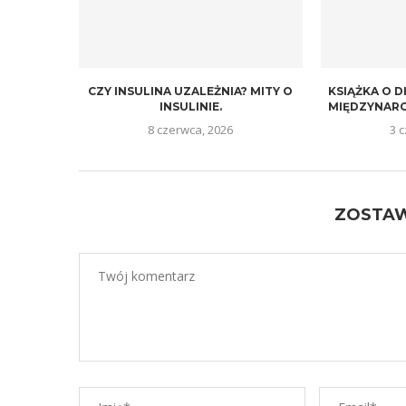
CZY INSULINA UZALEŻNIA? MITY O
KSIĄŻKA O D
INSULINIE.
MIĘDZYNARO
8 czerwca, 2026
3 
ZOSTA