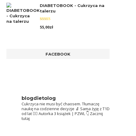
DIABETOBOOK - Cukrzyca na
talerzu
Oceniono
55,00
zł
5.00
na 5
FACEBOOK
blogdietolog
Cukrzyca nie musi być chaosem.
Tłumaczę
naukę na codzienne decyzje 🔬
Sama żyję z T1D
od lat 👩‍⚕️
Autorka 3 książek | PZWL
👇 Zacznij
tutaj