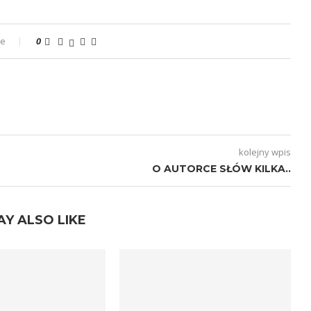
ze
0
kolejny wpis
O AUTORCE SŁÓW KILKA..
AY ALSO LIKE