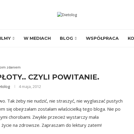
ILMY
W MEDIACH
BLOG
WSPÓŁPRACA
K
oim zdaniem
ŁOTY.. CZYLI POWITANIE.
etolog
4 maja, 2012
two. Tak żeby nie nudzić, nie straszyć, nie wygłaszać pustych
m się obejrzałam zostałam właścicielką tego bloga. Nie po
lnymi chorobami. Zwykle przecież wystarczy mała
e życie na zdrowsze. Zapraszam do lektury zatem!