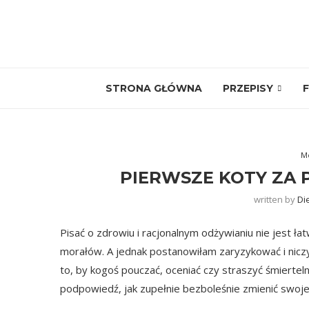
STRONA GŁÓWNA
PRZEPISY
F
M
PIERWSZE KOTY ZA P
written by
Di
Pisać o zdrowiu i racjonalnym odżywianiu nie jest ła
morałów. A jednak postanowiłam zaryzykować i niczy
to, by kogoś pouczać, oceniać czy straszyć śmierte
podpowiedź, jak zupełnie bezboleśnie zmienić swoj