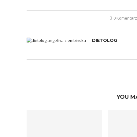
0 Komentar
DIETOLOG
YOU M