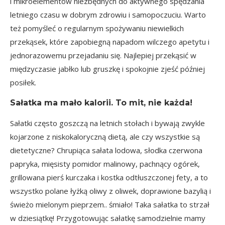
i mikroelementów niezbędnych do aktywnego spędzania
letniego czasu w dobrym zdrowiu i samopoczuciu. Warto
też pomyśleć o regularnym spożywaniu niewielkich
przekąsek, które zapobiegną napadom wilczego apetytu i
jednorazowemu przejadaniu się. Najlepiej przekąsić w
międzyczasie jabłko lub gruszkę i spokojnie zjeść później
posiłek.
Sałatka ma mało kalorii. To mit, nie każda!
Sałatki często goszczą na letnich stołach i bywają zwykle
kojarzone z niskokaloryczną dietą, ale czy wszystkie są
dietetyczne? Chrupiąca sałata lodowa, słodka czerwona
papryka, mięsisty pomidor malinowy, pachnący ogórek,
grillowana pierś kurczaka i kostka odtłuszczonej fety, a to
wszystko polane łyżką oliwy z oliwek, doprawione bazylią i
świeżo mielonym pieprzem.. śmiało! Taka sałatka to strzał
w dziesiątkę! Przygotowując sałatkę samodzielnie mamy