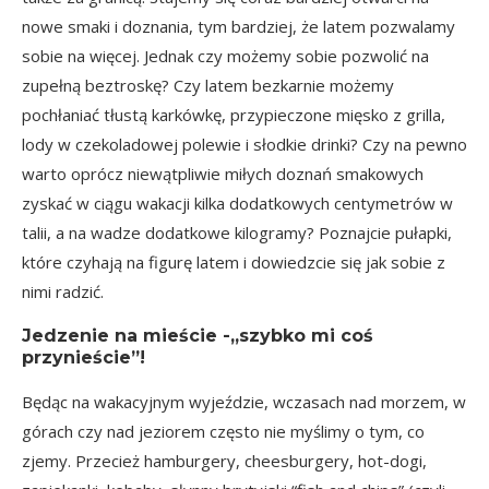
nowe smaki i doznania, tym bardziej, że latem pozwalamy
sobie na więcej. Jednak czy możemy sobie pozwolić na
zupełną beztroskę? Czy latem bezkarnie możemy
pochłaniać tłustą karkówkę, przypieczone mięsko z grilla,
lody w czekoladowej polewie i słodkie drinki? Czy na pewno
warto oprócz niewątpliwie miłych doznań smakowych
zyskać w ciągu wakacji kilka dodatkowych centymetrów w
talii, a na wadze dodatkowe kilogramy? Poznajcie pułapki,
które czyhają na figurę latem i dowiedzcie się jak sobie z
nimi radzić.
Jedzenie na mieście -„szybko mi coś
przynieście”!
Będąc na wakacyjnym wyjeździe, wczasach nad morzem, w
górach czy nad jeziorem często nie myślimy o tym, co
zjemy. Przecież hamburgery, cheesburgery, hot-dogi,