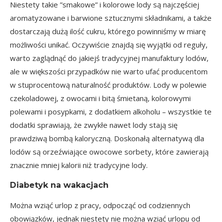
Niestety takie ”smakowe” i kolorowe lody są najczęściej
aromatyzowane i barwione sztucznymi składnikami, a także
dostarczają dużą ilość cukru, którego powinniśmy w miarę
możliwości unikać. Oczywiście znajdą się wyjątki od reguły,
warto zaglądnąć do jakiejś tradycyjnej manufaktury lodów,
ale w większości przypadków nie warto ufać producentom
w stuprocentową naturalność produktów. Lody w polewie
czekoladowej, z owocami i bitą śmietaną, kolorowymi
polewami i posypkami, z dodatkiem alkoholu – wszystkie te
dodatki sprawiają, że zwykłe nawet lody stają się
prawdziwą bombą kaloryczną. Doskonałą alternatywą dla
lodów są orzeźwiające owocowe sorbety, które zawierają
znacznie mniej kalorii niż tradycyjne lody.
Diabetyk na wakacjach
Można wziąć urlop z pracy, odpocząć od codziennych
obowiązków, jednak niestety nie można wziąć urlopu od