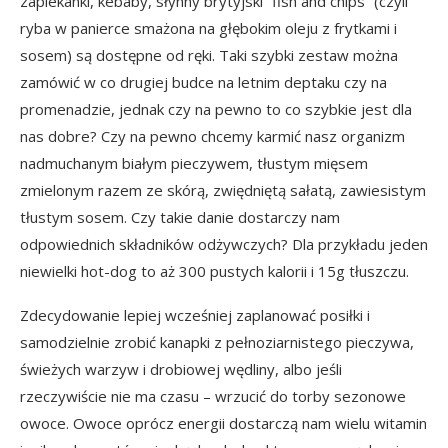
zapiekanki, kebaby, słynny brytyjski “fish and chips” (czyli
ryba w panierce smażona na głębokim oleju z frytkami i
sosem) są dostępne od ręki. Taki szybki zestaw można
zamówić w co drugiej budce na letnim deptaku czy na
promenadzie, jednak czy na pewno to co szybkie jest dla
nas dobre? Czy na pewno chcemy karmić nasz organizm
nadmuchanym białym pieczywem, tłustym mięsem
zmielonym razem ze skórą, zwiędniętą sałatą, zawiesistym
tłustym sosem. Czy takie danie dostarczy nam
odpowiednich składników odżywczych? Dla przykładu jeden
niewielki hot-dog to aż 300 pustych kalorii i 15g tłuszczu.
Zdecydowanie lepiej wcześniej zaplanować posiłki i
samodzielnie zrobić kanapki z pełnoziarnistego pieczywa,
świeżych warzyw i drobiowej wędliny, albo jeśli
rzeczywiście nie ma czasu – wrzucić do torby sezonowe
owoce. Owoce oprócz energii dostarczą nam wielu witamin