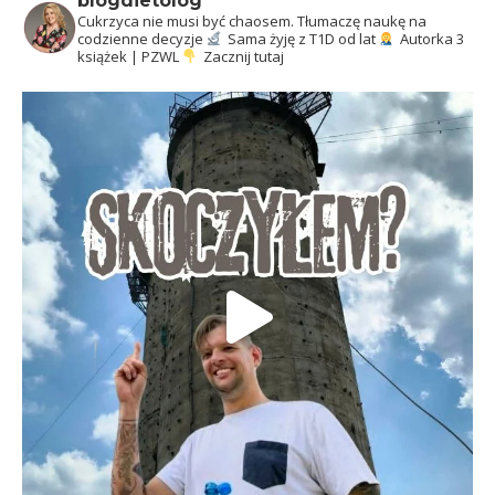
blogdietolog
Cukrzyca nie musi być chaosem.
Tłumaczę naukę na
codzienne decyzje
Sama żyję z T1D od lat
Autorka 3
książek | PZWL
Zacznij tutaj