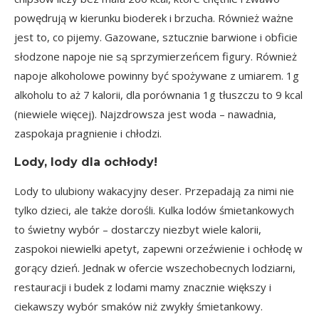
powędrują w kierunku bioderek i brzucha. Również ważne
jest to, co pijemy. Gazowane, sztucznie barwione i obficie
słodzone napoje nie są sprzymierzeńcem figury. Również
napoje alkoholowe powinny być spożywane z umiarem. 1g
alkoholu to aż 7 kalorii, dla porównania 1g tłuszczu to 9 kcal
(niewiele więcej). Najzdrowsza jest woda – nawadnia,
zaspokaja pragnienie i chłodzi.
Lody, lody dla ochłody!
Lody to ulubiony wakacyjny deser. Przepadają za nimi nie
tylko dzieci, ale także dorośli. Kulka lodów śmietankowych
to świetny wybór – dostarczy niezbyt wiele kalorii,
zaspokoi niewielki apetyt, zapewni orzeźwienie i ochłodę w
gorący dzień. Jednak w ofercie wszechobecnych lodziarni,
restauracji i budek z lodami mamy znacznie większy i
ciekawszy wybór smaków niż zwykły śmietankowy.