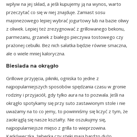
wpływ na jej skład, a jeśli kupujemy ją na wynos, warto
przeczytać co się w niej znajduje. Zamiast sosu
majonezowego lepiej wybrać jogurtowy lub na bazie oliwy
z oliwek. Lepiej też zrezygnować z grillowanego bekonu,
parmezanu, grzanek z białego pieczywa tostowego czy
prażonej cebulki. Bez nich sałatka będzie równie smaczna,
ale o wiele mniej kaloryczna.
Biesiada na okrągło
Grillowe przyjęcia, pikniki, ogniska to jedne z
najpopularniejszych sposobów spędzania czasu w gronie
rodziny i przyjaciół, gdy tylko aura na to pozwala. Jeśli na
okrągło spotykamy się przy suto zastawionym stole i nie
uważamy na to co jemy, to powinniśmy się liczyć z tym, że
zaokrąglą się nasze kształty. Nie oszukujmy się,
najpopularniejsze mięso z grilla to wieprzowina.
Karkóweczka, żeberka czy steki mają bardzo dużo