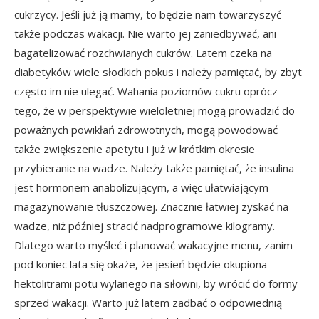
cukrzycy. Jeśli już ją mamy, to będzie nam towarzyszyć
także podczas wakacji. Nie warto jej zaniedbywać, ani
bagatelizować rozchwianych cukrów. Latem czeka na
diabetyków wiele słodkich pokus i należy pamiętać, by zbyt
często im nie ulegać. Wahania poziomów cukru oprócz
tego, że w perspektywie wieloletniej mogą prowadzić do
poważnych powikłań zdrowotnych, mogą powodować
także zwiększenie apetytu i już w krótkim okresie
przybieranie na wadze. Należy także pamiętać, że insulina
jest hormonem anabolizującym, a więc ułatwiającym
magazynowanie tłuszczowej. Znacznie łatwiej zyskać na
wadze, niż później stracić nadprogramowe kilogramy.
Dlatego warto myśleć i planować wakacyjne menu, zanim
pod koniec lata się okaże, że jesień będzie okupiona
hektolitrami potu wylanego na siłowni, by wrócić do formy
sprzed wakacji. Warto już latem zadbać o odpowiednią