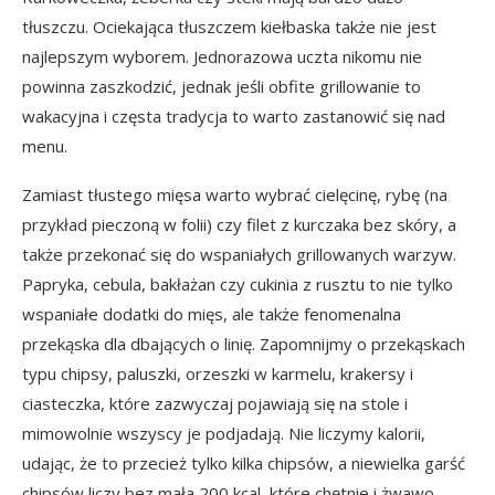
tłuszczu. Ociekająca tłuszczem kiełbaska także nie jest
najlepszym wyborem. Jednorazowa uczta nikomu nie
powinna zaszkodzić, jednak jeśli obfite grillowanie to
wakacyjna i częsta tradycja to warto zastanowić się nad
menu.
Zamiast tłustego mięsa warto wybrać cielęcinę, rybę (na
przykład pieczoną w folii) czy filet z kurczaka bez skóry, a
także przekonać się do wspaniałych grillowanych warzyw.
Papryka, cebula, bakłażan czy cukinia z rusztu to nie tylko
wspaniałe dodatki do mięs, ale także fenomenalna
przekąska dla dbających o linię. Zapomnijmy o przekąskach
typu chipsy, paluszki, orzeszki w karmelu, krakersy i
ciasteczka, które zazwyczaj pojawiają się na stole i
mimowolnie wszyscy je podjadają. Nie liczymy kalorii,
udając, że to przecież tylko kilka chipsów, a niewielka garść
chipsów liczy bez mała 200 kcal, które chętnie i żwawo