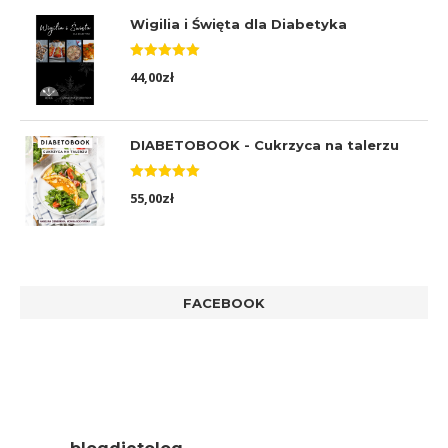
Wigilia i Święta dla Diabetyka
Oceniono
44,00
zł
5.00
na 5
DIABETOBOOK - Cukrzyca na talerzu
Oceniono
55,00
zł
5.00
na 5
FACEBOOK