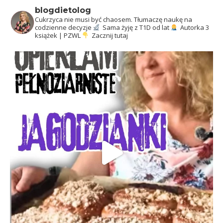
blogdietolog
Cukrzyca nie musi być chaosem.
Tłumaczę naukę na
codzienne decyzje
Sama żyję z T1D od lat
Autorka 3
książek | PZWL
Zacznij tutaj