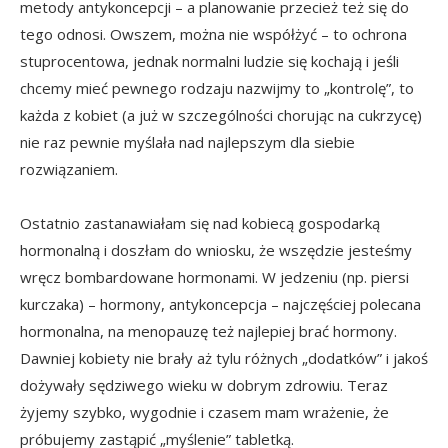
metody antykoncepcji – a planowanie przecież też się do
tego odnosi. Owszem, można nie współżyć – to ochrona
stuprocentowa, jednak normalni ludzie się kochają i jeśli
chcemy mieć pewnego rodzaju nazwijmy to „kontrolę”, to
każda z kobiet (a już w szczególności chorując na cukrzycę)
nie raz pewnie myślała nad najlepszym dla siebie
rozwiązaniem.
Ostatnio zastanawiałam się nad kobiecą gospodarką
hormonalną i doszłam do wniosku, że wszędzie jesteśmy
wręcz bombardowane hormonami. W jedzeniu (np. piersi
kurczaka) – hormony, antykoncepcja – najczęściej polecana
hormonalna, na menopauzę też najlepiej brać hormony.
Dawniej kobiety nie brały aż tylu różnych „dodatków” i jakoś
dożywały sędziwego wieku w dobrym zdrowiu. Teraz
żyjemy szybko, wygodnie i czasem mam wrażenie, że
próbujemy zastąpić „myślenie” tabletką.