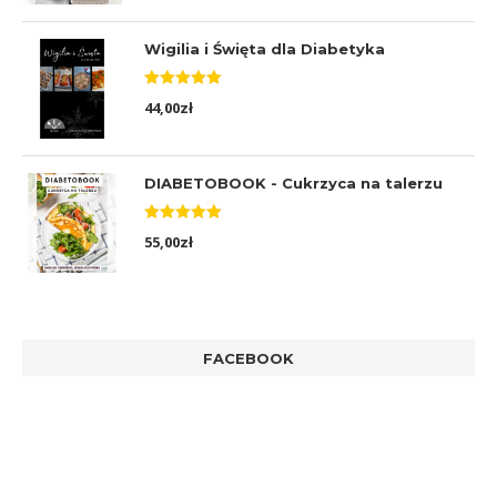
Wigilia i Święta dla Diabetyka
Oceniono
44,00
zł
5.00
na 5
DIABETOBOOK - Cukrzyca na talerzu
Oceniono
55,00
zł
5.00
na 5
FACEBOOK