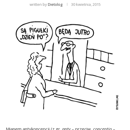
written by
Dietolog
30 kwietnia, 2015
Mianem antykoncepcji (z gr.
anty
– przeciw,
conceptio
–