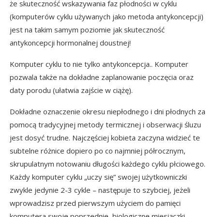
że
skuteczność wskazywania faz płodności w cyklu
(komputerów cyklu używanych jako metoda antykoncepcji)
jest na takim samym poziomie jak skuteczność
antykoncepcji hormonalnej doustnej!
Komputer cyklu to nie tylko antykoncepcja.. Komputer
pozwala także na dokładne zaplanowanie poczęcia oraz
daty porodu (ułatwia zajście w ciążę).
Dokładne oznaczenie okresu niepłodnego i dni płodnych za
pomocą tradycyjnej metody termicznej i obserwacji śluzu
jest dosyć trudne. Najczęściej kobieta zaczyna widzieć te
subtelne różnice dopiero po co najmniej półrocznym,
skrupulatnym notowaniu długości każdego cyklu płciowego.
Każdy komputer cyklu „uczy się” swojej użytkowniczki
zwykle jedynie 2-3 cykle – następuje to szybciej, jeżeli
wprowadzisz przed pierwszym użyciem do pamięci
komputera swoje poprzednie, biologiczne miesiączki.