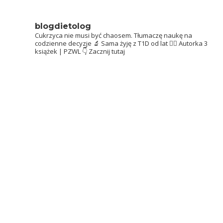
blogdietolog
Cukrzyca nie musi być chaosem.
Tłumaczę naukę na
codzienne decyzje 🔬
Sama żyję z T1D od lat 👩‍⚕️
Autorka 3
książek | PZWL
👇 Zacznij tutaj