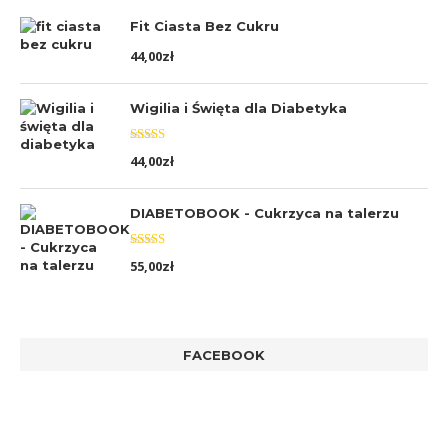
Fit Ciasta Bez Cukru
44,00
zł
Wigilia i Święta dla Diabetyka
Oceniono
44,00
zł
5.00
na 5
DIABETOBOOK - Cukrzyca na talerzu
Oceniono
55,00
zł
5.00
na 5
FACEBOOK