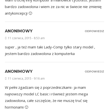
Mam trochę inny komputer a mianowice cyclotest. Jestem
bardzo zadowolona i wiem ze za nic w świecie nie zmienię
antykoncepcji 🙂
ANONIMOWY
ODPOWIEDZ
11 czerwca, 2015 - 8:53 am
super , ja też mam taki Lady-Comp tylko stary model ,
jestem bardzo zadowolona z komputerka
ANONIMOWY
ODPOWIEDZ
11 czerwca, 2015 - 9:16 am
W pełni zgadzam się z poprzedniczkami- ja mam
najnowszy model LC basic i również jestem mega
zadowolona, całe szczęście, że nie muszę truć się
hormonami 🙂