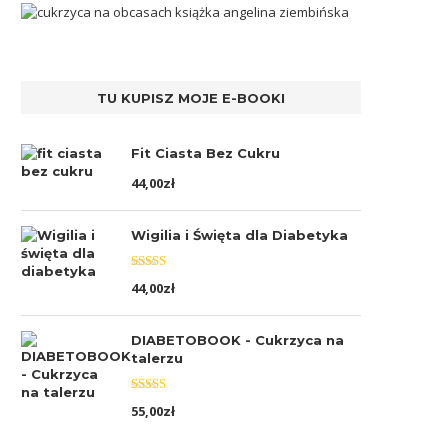
TU KUPISZ MOJE E-BOOKI
Fit Ciasta Bez Cukru
44,00
zł
Wigilia i Święta dla Diabetyka
Oceniono
44,00
zł
5.00
na 5
DIABETOBOOK - Cukrzyca na
talerzu
Oceniono
55,00
zł
5.00
na 5