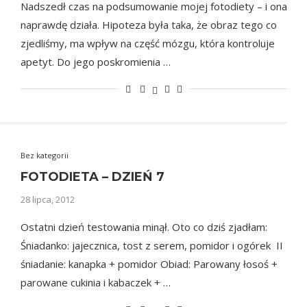
Nadszedł czas na podsumowanie mojej fotodiety – i ona
naprawdę działa. Hipoteza była taka, że obraz tego co
zjedliśmy, ma wpływ na część mózgu, która kontroluje
apetyt. Do jego poskromienia …
Bez kategorii
FOTODIETA – DZIEŃ 7
28 lipca, 2012
Ostatni dzień testowania minął. Oto co dziś zjadłam:
Śniadanko: jajecznica, tost z serem, pomidor i ogórek II
śniadanie: kanapka + pomidor Obiad: Parowany łosoś +
parowane cukinia i kabaczek + …