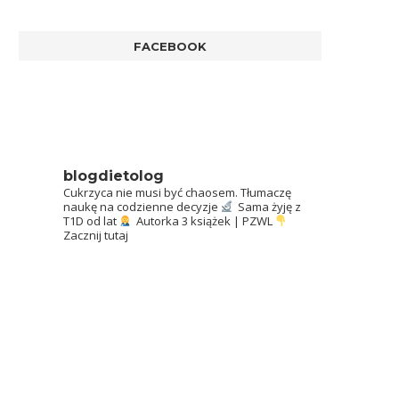
FACEBOOK
blogdietolog
Cukrzyca nie musi być chaosem.
Tłumaczę
naukę na codzienne decyzje
Sama żyję z
T1D od lat
Autorka 3 książek | PZWL
Zacznij tutaj