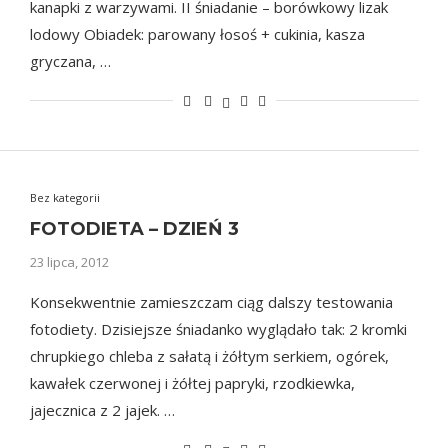
kanapki z warzywami. II śniadanie – borówkowy lizak
lodowy Obiadek: parowany łosoś + cukinia, kasza
gryczana, …
Bez kategorii
FOTODIETA – DZIEŃ 3
23 lipca, 2012
Konsekwentnie zamieszczam ciąg dalszy testowania
fotodiety. Dzisiejsze śniadanko wyglądało tak: 2 kromki
chrupkiego chleba z sałatą i żółtym serkiem, ogórek,
kawałek czerwonej i żółtej papryki, rzodkiewka,
jajecznica z 2 jajek. …