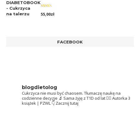
Oceniono
55,00
zł
5.00
na 5
FACEBOOK
blogdietolog
Cukrzyca nie musi być chaosem.
Tłumaczę naukę na
codzienne decyzje 🔬
Sama żyję z T1D od lat 👩‍⚕️
Autorka 3
książek | PZWL
👇 Zacznij tutaj