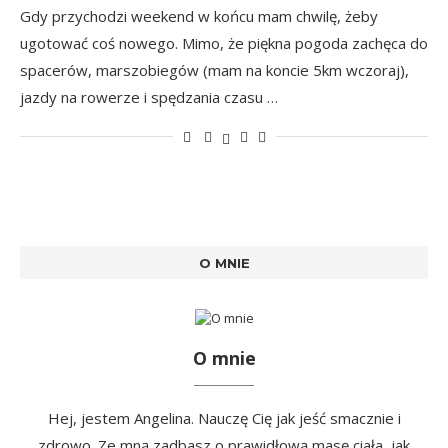
Gdy przychodzi weekend w końcu mam chwilę, żeby
ugotować coś nowego. Mimo, że piękna pogoda zachęca do
spacerów, marszobiegów (mam na koncie 5km wczoraj),
jazdy na rowerze i spędzania czasu …
O MNIE
O mnie
Hej, jestem Angelina. Nauczę Cię jak jeść smacznie i
zdrowo. Ze mną zadbasz o prawidłową masę ciała, jak