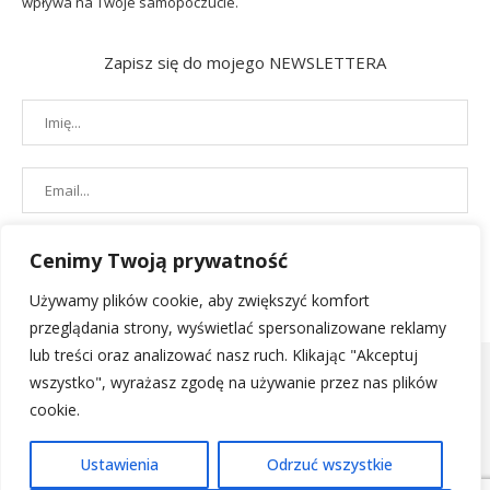
wpływa na Twoje samopoczucie.
Zapisz się do mojego NEWSLETTERA
Cenimy Twoją prywatność
Używamy plików cookie, aby zwiększyć komfort
przeglądania strony, wyświetlać spersonalizowane reklamy
lub treści oraz analizować nasz ruch. Klikając "Akceptuj
wszystko", wyrażasz zgodę na używanie przez nas plików
cookie.
POLITYKA PRYWATNOŚCI
|
REGULAMIN SKLEPU
| 2019 - All Right
Ustawienia
Odrzuć wszystkie
Reserved. Designed and Developed by
PenciDesign