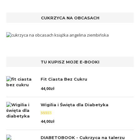
CUKRZYCA NA OBCASACH
TU KUPISZ MOJE E-BOOKI
Fit Ciasta Bez Cukru
44,00
zł
Wigilia i Święta dla Diabetyka
Oceniono
44,00
zł
5.00
na 5
DIABETOBOOK - Cukrzyca na talerzu