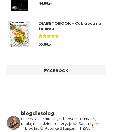
Oceniono
44,00
zł
5.00
na 5
DIABETOBOOK - Cukrzyca na
talerzu
Oceniono
55,00
zł
5.00
na 5
FACEBOOK
blogdietolog
Cukrzyca nie musi być chaosem.
Tłumaczę
naukę na codzienne decyzje
Sama żyję z
T1D od lat
Autorka 3 książek | PZWL