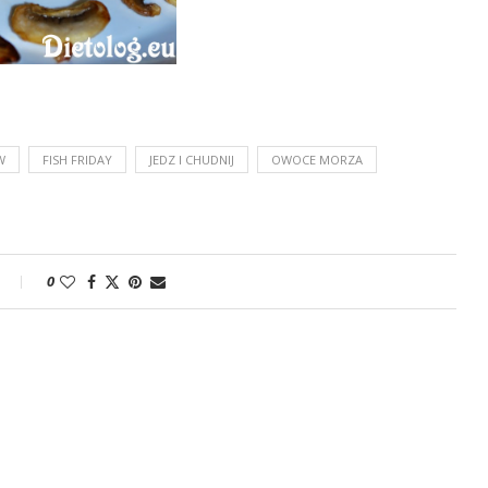
W
FISH FRIDAY
JEDZ I CHUDNIJ
OWOCE MORZA
0