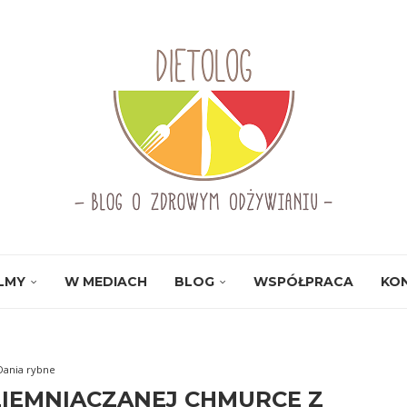
ILMY
W MEDIACH
BLOG
WSPÓŁPRACA
KO
Dania rybne
ZIEMNIACZANEJ CHMURCE Z