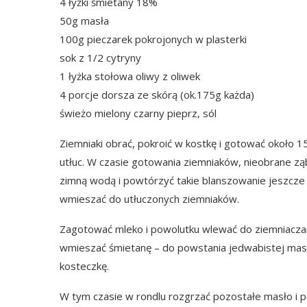
4 łyżki śmietany 18%
50g masła
100g pieczarek pokrojonych w plasterki
sok z 1/2 cytryny
1 łyżka stołowa oliwy z oliwek
4 porcje dorsza ze skórą (ok.175g każda)
świeżo mielony czarny pieprz, sól
Ziemniaki obrać, pokroić w kostkę i gotować około 1
utłuc. W czasie gotowania ziemniaków, nieobrane ząb
zimną wodą i powtórzyć takie blanszowanie jeszcze d
wmieszać do utłuczonych ziemniaków.
Zagotować mleko i powolutku wlewać do ziemniaczan
wmieszać śmietanę – do powstania jedwabistej mas
kosteczkę.
W tym czasie w rondlu rozgrzać pozostałe masło i p