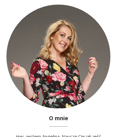
O mnie
Hej, jestem Angelina. Nauczę Cię jak jeść