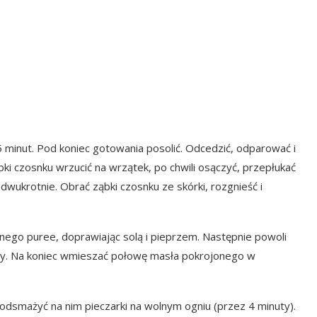
5 minut. Pod koniec gotowania posolić. Odcedzić, odparować i
ki czosnku wrzucić na wrzątek, po chwili osączyć, przepłukać
wukrotnie. Obrać ząbki czosnku ze skórki, rozgnieść i
ego puree, doprawiając solą i pieprzem. Następnie powoli
y. Na koniec wmieszać połowę masła pokrojonego w
odsmażyć na nim pieczarki na wolnym ogniu (przez 4 minuty).