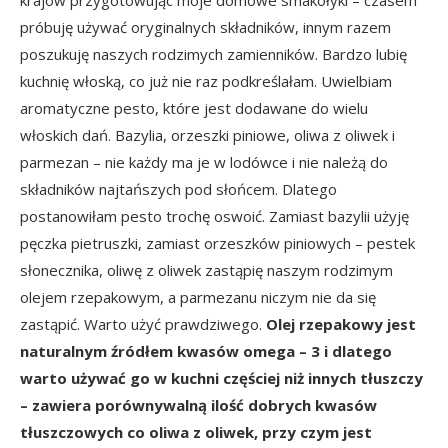
krajów przygotowując moje domowe smakołyki – czasem
próbuję używać oryginalnych składników, innym razem
poszukuję naszych rodzimych zamienników. Bardzo lubię
kuchnię włoską, co już nie raz podkreślałam. Uwielbiam
aromatyczne pesto, które jest dodawane do wielu
włoskich dań. Bazylia, orzeszki piniowe, oliwa z oliwek i
parmezan – nie każdy ma je w lodówce i nie należą do
składników najtańszych pod słońcem. Dlatego
postanowiłam pesto trochę oswoić. Zamiast bazylii użyję
pęczka pietruszki, zamiast orzeszków piniowych – pestek
słonecznika, oliwę z oliwek zastąpię naszym rodzimym
olejem rzepakowym, a parmezanu niczym nie da się
zastąpić. Warto użyć prawdziwego.
Olej rzepakowy jest
naturalnym źródłem kwasów omega – 3 i dlatego
warto używać go w kuchni częściej niż innych tłuszczy
– zawiera porównywalną ilość dobrych kwasów
tłuszczowych co oliwa z oliwek, przy czym jest