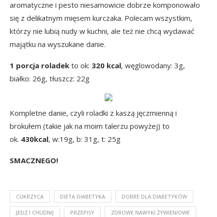
aromatyczne i pesto niesamowicie dobrze komponowało
się z delikatnym mięsem kurczaka. Polecam wszystkim,
którzy nie lubią nudy w kuchni, ale też nie chcą wydawać
majątku na wyszukane danie.
1 porcja roladek
to ok:
320 kcal
, węglowodany: 3g,
białko: 26g, tłuszcz: 22g
Kompletne danie, czyli roladki z kaszą jęczmienną i
brokułem (takie jak na moim talerzu powyżej) to
ok.
430kcal
, w:19g, b: 31g, t: 25g
SMACZNEGO!
CUKRZYCA
DIETA DIABETYKA
DOBRE DLA DIABETYKÓW
JEDZ I CHUDNIJ
PRZEPISY
ZDROWE NAWYKI ŻYWIENIOWE