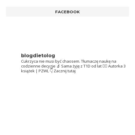
FACEBOOK
blogdietolog
Cukrzyca nie musi być chaosem.
Tłumaczę naukę na
codzienne decyzje 🔬
Sama żyję z T1D od lat 👩‍⚕️
Autorka 3
książek | PZWL
👇 Zacznij tutaj