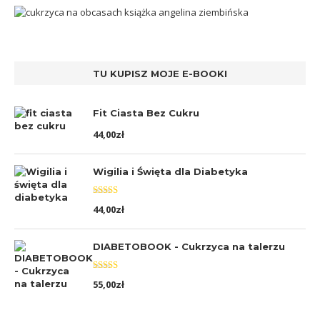
TU KUPISZ MOJE E-BOOKI
Fit Ciasta Bez Cukru
44,00
zł
Wigilia i Święta dla Diabetyka
Oceniono
44,00
zł
5.00
na 5
DIABETOBOOK - Cukrzyca na talerzu
Oceniono
55,00
zł
5.00
na 5