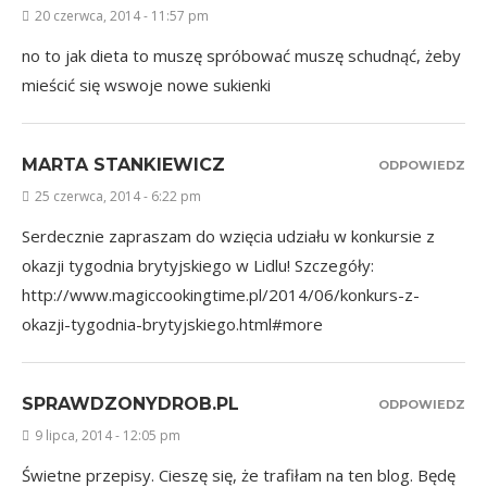
20 czerwca, 2014 - 11:57 pm
no to jak dieta to muszę spróbować muszę schudnąć, żeby
mieścić się wswoje nowe
sukienki
MARTA STANKIEWICZ
ODPOWIEDZ
25 czerwca, 2014 - 6:22 pm
Serdecznie zapraszam do wzięcia udziału w konkursie z
okazji tygodnia brytyjskiego w Lidlu! Szczegóły:
http://www.magiccookingtime.pl/2014/06/konkurs-z-
okazji-tygodnia-brytyjskiego.html#more
SPRAWDZONYDROB.PL
ODPOWIEDZ
9 lipca, 2014 - 12:05 pm
Świetne przepisy. Cieszę się, że trafiłam na ten blog. Będę