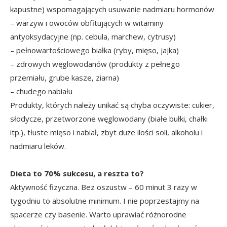
kapustne) wspomagających usuwanie nadmiaru hormonów
– warzyw i owoców obfitujących w witaminy
antyoksydacyjne (np. cebula, marchew, cytrusy)
– pełnowartościowego białka (ryby, mięso, jajka)
– zdrowych węglowodanów (produkty z pełnego
przemiału, grube kasze, ziarna)
– chudego nabiału
Produkty, których należy unikać są chyba oczywiste: cukier,
słodycze, przetworzone węglowodany (białe bułki, chałki
itp.), tłuste mięso i nabiał, zbyt duże ilości soli, alkoholu i
nadmiaru leków.
Dieta to 70% sukcesu, a reszta to?
Aktywność fizyczna. Bez oszustw – 60 minut 3 razy w
tygodniu to absolutne minimum. I nie poprzestajmy na
spacerze czy basenie. Warto uprawiać różnorodne