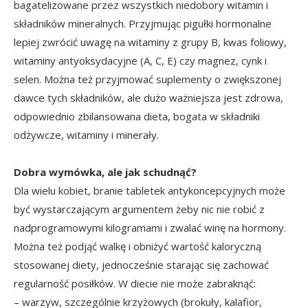
bagatelizowane przez wszystkich niedobory witamin i
składników mineralnych. Przyjmując pigułki hormonalne
lepiej zwrócić uwagę na witaminy z grupy B, kwas foliowy,
witaminy antyoksydacyjne (A, C, E) czy magnez, cynk i
selen. Można też przyjmować suplementy o zwiększonej
dawce tych składników, ale dużo ważniejsza jest zdrowa,
odpowiednio zbilansowana dieta, bogata w składniki
odżywcze, witaminy i minerały.
Dobra wymówka, ale jak schudnąć?
Dla wielu kobiet, branie tabletek antykoncepcyjnych może
być wystarczającym argumentem żeby nic nie robić z
nadprogramowymi kilogramami i zwalać winę na hormony.
Można też podjąć walkę i obniżyć wartość kaloryczną
stosowanej diety, jednocześnie starając się zachować
regularność posiłków. W diecie nie może zabraknąć:
– warzyw, szczególnie krzyżowych (brokuły, kalafior,