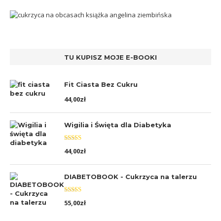
TU KUPISZ MOJE E-BOOKI
Fit Ciasta Bez Cukru
44,00
zł
Wigilia i Święta dla Diabetyka
Oceniono
44,00
zł
5.00
na 5
DIABETOBOOK - Cukrzyca na talerzu
Oceniono
55,00
zł
5.00
na 5