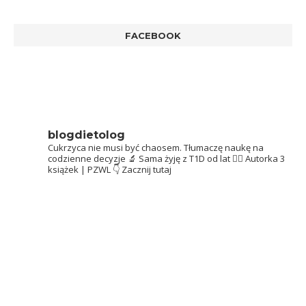
FACEBOOK
blogdietolog
Cukrzyca nie musi być chaosem.
Tłumaczę naukę na
codzienne decyzje 🔬
Sama żyję z T1D od lat 👩‍⚕️
Autorka 3
książek | PZWL
👇 Zacznij tutaj