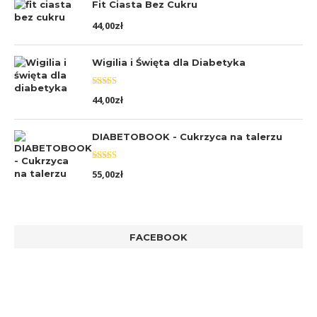
Fit Ciasta Bez Cukru
44,00
zł
Wigilia i Święta dla Diabetyka
Oceniono
44,00
zł
5.00
na 5
DIABETOBOOK - Cukrzyca na talerzu
Oceniono
55,00
zł
5.00
na 5
FACEBOOK