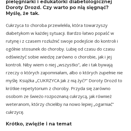
pielęgniarki i edukatorki diabetologicznej
Doroty Drozd. Czy warto po nią sięgnąć?
Myślę, że tak.
Cukrzyca to choroba przewlekła, która towarzyszy
diabetykom w każdej sytuacji. Bardzo łatwo popaść w
rutynę i z czasem rozluźnić swoje podejście do kontroli i
ogólnie stosunek do choroby. Lubię od czasu do czasu
odświeżyć sobie wiedzę zarówno o chorobie, jak i jej
kontroli. Niby wiem o niej „wszystko”, ale i tak bywają
rzeczy o których zapomniałam, albo o których zupełnie nie
myślę. Książka „CUKRZYCA Jak z nią żyć?” Doroty Drozd to
krótkie repetytorium z choroby. Przyda się zarówno
osobom ze świeżo rozpoznaną cukrzycą, jak również
weteranom, którzy chcieliby na nowo lepiej „ogarniać”
cukrzycę.
Krótko, zwięźle i na temat