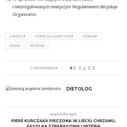
i nieuregulowanych niniejszym Regulaminem decyduje
Organizator.
CUKRZYCA
DOBRE DLA DIABETYKÓW
KONKURS
KSIĄŻKI
RECENZJA
4 komentarze
0
DIETOLOG
poprzedni wpis
PIERŚ KURCZAKA PIECZONA W LIŚCIU CHRZANU,
FASOLKA SZPARAGOWA I MIZERIA