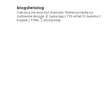
blogdietolog
Cukrzyca nie musi być chaosem.
Tłumaczę naukę na
codzienne decyzje 🔬
Sama żyję z T1D od lat 👩‍⚕️
Autorka 3
książek | PZWL
👇 Zacznij tutaj