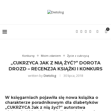
0
Konkursy
Moim zdaniem
Życie z cukrzycą
„CUKRZYCA JAK Z NIĄ ŻYĆ?” DOROTA
DROZD – RECENZJA KSIĄŻKI I KONKURS
written by
Dietolog
30 lipca, 2018
W księgarniach pojawiła się nowa książka o
charakterze poradnikowym dla diabetyków
„CUKRZYCA Jak z nią żyć?” autorstwa