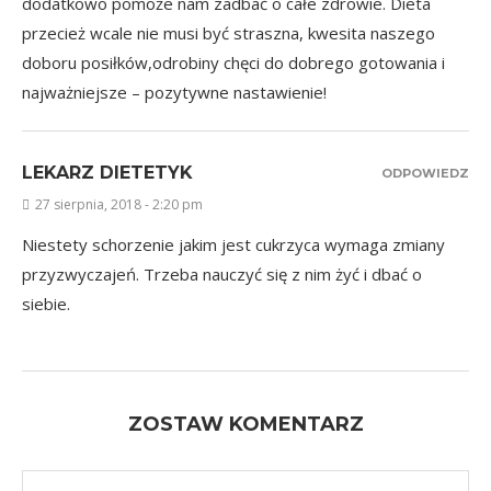
dodatkowo pomoże nam zadbać o całe zdrowie. Dieta
przecież wcale nie musi być straszna, kwesita naszego
doboru posiłków,odrobiny chęci do dobrego gotowania i
najważniejsze – pozytywne nastawienie!
LEKARZ DIETETYK
ODPOWIEDZ
27 sierpnia, 2018 - 2:20 pm
Niestety schorzenie jakim jest cukrzyca wymaga zmiany
przyzwyczajeń. Trzeba nauczyć się z nim żyć i dbać o
siebie.
ZOSTAW KOMENTARZ