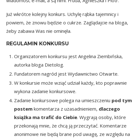
wiadomość e-mail, a są nimi: Fruda, Agnieszka i Piotr.
Już wkrótce kolejny konkurs. Uchylę rąbka tajemnicy i
powiem, że znowu będzie o cukrze. Zaglądajcie na bloga,
żeby zabawa Was nie ominęła.
REGULAMIN KONKURSU
Organizatorem konkursu jest Angelina Ziembińska,
autorka bloga
Dietolog.
Fundatorem nagród jest Wydawnictwo Otwarte.
W konkursie może wziąć udział każdy, kto poprawnie
wykona zadanie konkursowe.
Zadanie konkursowe polega na umieszczeniu
pod tym
postem
komentarza z uzasadnieniem,
dlaczego
książka ma trafić do Ciebie
. Wygrają osoby, które
przekonają mnie, że chcą ją przeczytać. Komentarze
anonimowe nie będą brane pod uwagę, ze względu na