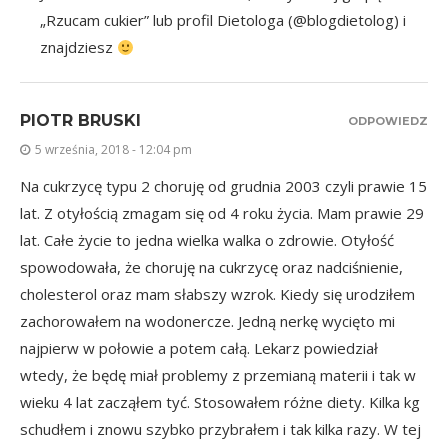
„Rzucam cukier” lub profil Dietologa (@blogdietolog) i
znajdziesz
PIOTR BRUSKI
ODPOWIEDZ
5 września, 2018 - 12:04 pm
Na cukrzycę typu 2 choruję od grudnia 2003 czyli prawie 15
lat. Z otyłością zmagam się od 4 roku życia. Mam prawie 29
lat. Całe życie to jedna wielka walka o zdrowie. Otyłość
spowodowała, że choruję na cukrzycę oraz nadciśnienie,
cholesterol oraz mam słabszy wzrok. Kiedy się urodziłem
zachorowałem na wodonercze. Jedną nerkę wycięto mi
najpierw w połowie a potem całą. Lekarz powiedział
wtedy, że będę miał problemy z przemianą materii i tak w
wieku 4 lat zacząłem tyć. Stosowałem różne diety. Kilka kg
schudłem i znowu szybko przybrałem i tak kilka razy. W tej