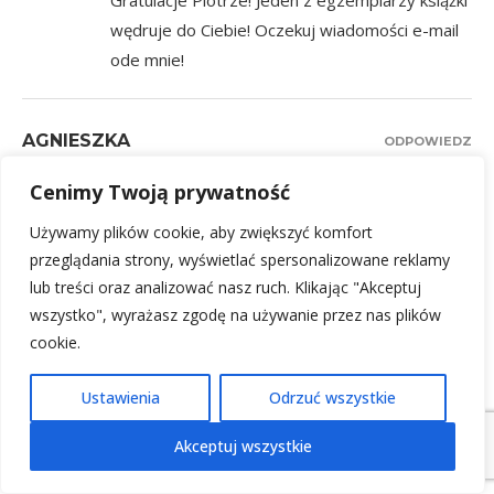
Gratulacje Piotrze! Jeden z egzemplarzy książki
wędruje do Ciebie! Oczekuj wiadomości e-mail
ode mnie!
AGNIESZKA
ODPOWIEDZ
5 września, 2018 - 1:32 pm
Cenimy Twoją prywatność
Od kilku miesięcy wiem, że mam insulinooporność (stan
Używamy plików cookie, aby zwiększyć komfort
przedcukrzycowy).
przeglądania strony, wyświetlać spersonalizowane reklamy
Zdobyte w kilka miesięcy kilkanaście kilogramów nie chce
lub treści oraz analizować nasz ruch. Klikając "Akceptuj
łatwo odejść. Ciągły apetyt na podjadanie i słodycze musiał
wszystko", wyrażasz zgodę na używanie przez nas plików
się tak zakończyć…
cookie.
Zaczęłam walkę o siebie, bo nie chcę zachorować na
cukrzycę (jak kilka osób w mojej rodzinie).
Ustawienia
Odrzuć wszystkie
Trafiłam na pseudo dietetyczkę, która głodziła mnie przez
Akceptuj wszystkie
miesiąc jajkami i warzywami. Prawie nic nie schudłam, walka
trwa dalej. Czytam na temat odżywiania, które musi być