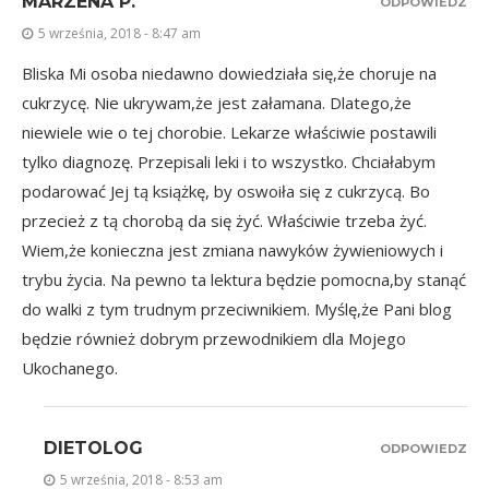
MARZENA P.
ODPOWIEDZ
5 września, 2018 - 8:47 am
Bliska Mi osoba niedawno dowiedziała się,że choruje na
cukrzycę. Nie ukrywam,że jest załamana. Dlatego,że
niewiele wie o tej chorobie. Lekarze właściwie postawili
tylko diagnozę. Przepisali leki i to wszystko. Chciałabym
podarować Jej tą książkę, by oswoiła się z cukrzycą. Bo
przecież z tą chorobą da się żyć. Właściwie trzeba żyć.
Wiem,że konieczna jest zmiana nawyków żywieniowych i
trybu życia. Na pewno ta lektura będzie pomocna,by stanąć
do walki z tym trudnym przeciwnikiem. Myślę,że Pani blog
będzie również dobrym przewodnikiem dla Mojego
Ukochanego.
DIETOLOG
ODPOWIEDZ
5 września, 2018 - 8:53 am