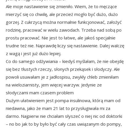
Ale moje nastawienie się zmieniło. Wiem, że to męczące
mierzyć się co chwilę, ale przecież mogło być dużo, dużo
gorzej. Z cukrzycą można normalnie funkcjonować, założyć
rodzinę, pracować w wielu zawodach. Trzeba nad sobą po
prostu pracować. Nie jest to łatwe, ale jakoś specjalnie
trudne też nie. Naprawdę liczy się nastawienie. Dalej walczę
z wagą i jest już dużo lepiej.
Co do samego odżywiania – kiedyś myślałam, że nie obejdę
się bez tłustych rzeczy, słonych przekąsek i słodyczy. Ale
powoli usuwałam je z jadłospisu, zwykły chleb zmieniłam
na wieloziarnisty, jem więcej warzyw. Jedynie ze
słodyczami mam czasem problem
Dużym ułatwieniem jest pompa insulinowa, którą mam od
niedawna, jako że mam 21 lat to przysługiwała mi za
darmo. Najpierw nie chciałam słyszeć o niej nic od doktorki
– no bo jak to by było być cały czas uwiązanym do pompy,