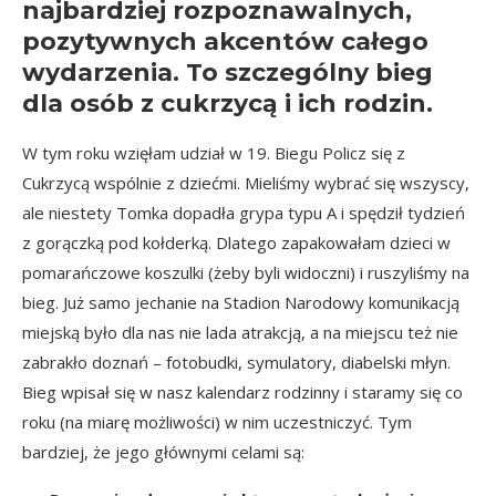
najbardziej rozpoznawalnych,
pozytywnych akcentów całego
wydarzenia. To szczególny bieg
dla osób z cukrzycą i ich rodzin.
W tym roku wzięłam udział w 19. Biegu Policz się z
Cukrzycą wspólnie z dziećmi. Mieliśmy wybrać się wszyscy,
ale niestety Tomka dopadła grypa typu A i spędził tydzień
z gorączką pod kołderką. Dlatego zapakowałam dzieci w
pomarańczowe koszulki (żeby byli widoczni) i ruszyliśmy na
bieg. Już samo jechanie na Stadion Narodowy komunikacją
miejską było dla nas nie lada atrakcją, a na miejscu też nie
zabrakło doznań – fotobudki, symulatory, diabelski młyn.
Bieg wpisał się w nasz kalendarz rodzinny i staramy się co
roku (na miarę możliwości) w nim uczestniczyć. Tym
bardziej, że jego głównymi celami są: