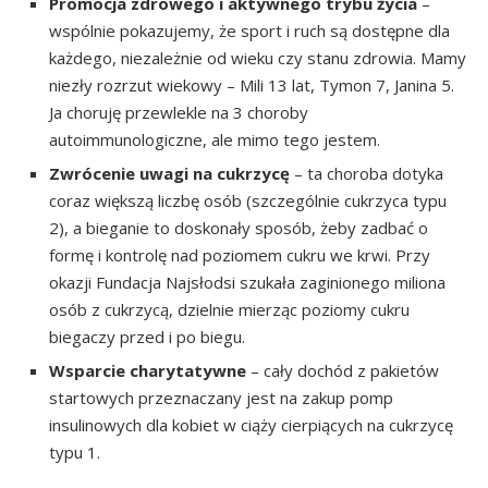
Promocja zdrowego i aktywnego trybu życia
–
wspólnie pokazujemy, że sport i ruch są dostępne dla
każdego, niezależnie od wieku czy stanu zdrowia. Mamy
niezły rozrzut wiekowy – Mili 13 lat, Tymon 7, Janina 5.
Ja choruję przewlekle na 3 choroby
autoimmunologiczne, ale mimo tego jestem.
Zwrócenie uwagi na cukrzycę
– ta choroba dotyka
coraz większą liczbę osób (szczególnie cukrzyca typu
2), a bieganie to doskonały sposób, żeby zadbać o
formę i kontrolę nad poziomem cukru we krwi. Przy
okazji Fundacja Najsłodsi szukała zaginionego miliona
osób z cukrzycą, dzielnie mierząc poziomy cukru
biegaczy przed i po biegu.
Wsparcie charytatywne
– cały dochód z pakietów
startowych przeznaczany jest na zakup pomp
insulinowych dla kobiet w ciąży cierpiących na cukrzycę
typu 1.