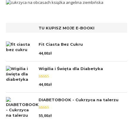
TU KUPISZ MOJE E-BOOKI
Fit Ciasta Bez Cukru
44,00
zł
Wigilia i Święta dla Diabetyka
Oceniono
44,00
zł
5.00
na 5
DIABETOBOOK - Cukrzyca na talerzu
Oceniono
55,00
zł
5.00
na 5