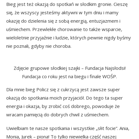
Bieg jest też okazją do spotkań w słodkim gronie. Cieszę
się, że wszyscy jesteśmy aktywni w tym dniu i mamy
okazję do dzielenia się z sobą energią, entuzjazmem i
uśmiechem. Przewlekłe chorowanie to także wsparcie,
wieloletnie przyjaźnie i ludzie, których pewnie nigdy byśmy
nie poznali, gdyby nie choroba.
Zdjęcie grupowe słodkiej szajki – Fundacja Najsłodsi!
Fundacja co roku jest na biegu i finale WOŚP.
Dla mnie bieg Policz się z cukrzycą jest zawsze super
okazją do spotkania moich przyjaciół. Do tego ta super
energia i okazja, by zrobić coś dobrego, powoduje że
wracam pamięcią do dobrych chwil z uśmiechem.
Uwielbiam te nasze spotkania i wszystkie „słit focie”. Ania,
Monia, Jurek – piona! To tylko niewielka część naszej