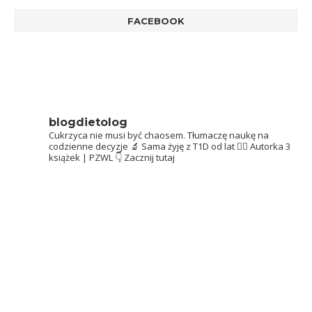
FACEBOOK
blogdietolog
Cukrzyca nie musi być chaosem.
Tłumaczę naukę na
codzienne decyzje 🔬
Sama żyję z T1D od lat 👩‍⚕️
Autorka 3
książek | PZWL
👇 Zacznij tutaj