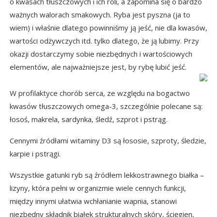
o kwasach tłuszczowych i ich roli, a zapomina się o bardzo
ważnych walorach smakowych. Ryba jest pyszna (ja to
wiem) i właśnie dlatego powinniśmy ją jeść, nie dla kwasów,
wartości odżywczych itd. tylko dlatego, że ją lubimy. Przy
okazji dostarczymy sobie niezbędnych i wartościowych
elementów, ale najważniejsze jest, by rybę lubić jeść.
W profilaktyce chorób serca, ze względu na bogactwo
kwasów tłuszczowych omega-3, szczególnie polecane są:
łosoś, makrela, sardynka, śledź, szprot i pstrąg.
Cennymi źródłami witaminy D3 są łososie, szproty, śledzie,
karpie i pstrągi.
Wszystkie gatunki ryb są źródłem lekkostrawnego białka –
lizyny, która pełni w organizmie wiele cennych funkcji,
między innymi ułatwia wchłanianie wapnia, stanowi
niezbędny składnik białek strukturalnych skóry, ścięgien,