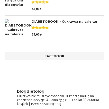
Oceniono
44,00
zł
5.00
na 5
DIABETOBOOK - Cukrzyca na talerzu
Oceniono
55,00
zł
5.00
na 5
FACEBOOK
blogdietolog
Cukrzyca nie musi być chaosem.
Tłumaczę naukę na
codzienne decyzje 🔬
Sama żyję z T1D od lat 👩‍⚕️
Autorka 3
książek | PZWL
👇 Zacznij tutaj