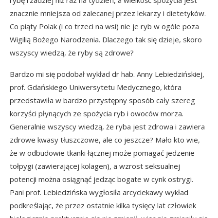
rybę rzadziej niż raz na tydzień, a wielkość spożycia jest
znacznie mniejsza od zalecanej przez lekarzy i dietetyków.
Co piąty Polak (i co trzeci na wsi) nie je ryb w ogóle poza
Wigilią Bożego Narodzenia. Dlaczego tak się dzieje, skoro
wszyscy wiedzą, że ryby są zdrowe?
Bardzo mi się podobał wykład dr hab. Anny Lebiedzińskiej,
prof. Gdańskiego Uniwersytetu Medycznego, która
przedstawiła w bardzo przystępny sposób cały szereg
korzyści płynących ze spożycia ryb i owoców morza.
Generalnie wszyscy wiedzą, że ryba jest zdrowa i zawiera
zdrowe kwasy tłuszczowe, ale co jeszcze? Mało kto wie,
że w odbudowie tkanki łącznej może pomagać jedzenie
tołpygi (zawierającej kolagen), a wzrost seksualnej
potencji można osiągnąć jedząc bogate w cynk ostrygi.
Pani prof. Lebiedzińska wygłosiła arcyciekawy wykład
podkreślając, że przez ostatnie kilka tysięcy lat człowiek