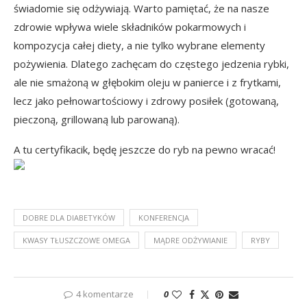
świadomie się odżywiają. Warto pamiętać, że na nasze
zdrowie wpływa wiele składników pokarmowych i
kompozycja całej diety, a nie tylko wybrane elementy
pożywienia. Dlatego zachęcam do częstego jedzenia rybki,
ale nie smażoną w głębokim oleju w panierce i z frytkami,
lecz jako pełnowartościowy i zdrowy posiłek (gotowaną,
pieczoną, grillowaną lub parowaną).
A tu certyfikacik, będę jeszcze do ryb na pewno wracać!
DOBRE DLA DIABETYKÓW
KONFERENCJA
KWASY TŁUSZCZOWE OMEGA
MĄDRE ODŻYWIANIE
RYBY
4 komentarze
0