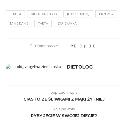
CEBULA
DIETA DIABETYKA
JEDZ I CHUDNIJ
PRZEPISY
TANIE DANIE
TARTA
ZAPIEKANKA
3 komentarze
0
DIETOLOG
poprzedni wpis
CIASTO ZE ŚLIWKAMI Z MĄKI ŻYTNIEJ
kolejny wpis
RYBY JECIE W SWOJEJ DIECIE?