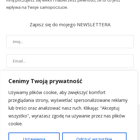
mną poczujesz się lekko i nabierzesz pewności, że to co jesz
wpływa na Twoje samopoczucie.
Zapisz się do mojego NEWSLETTERA
Cenimy Twoją prywatność
Używamy plików cookie, aby zwiększyć komfort
przeglądania strony, wyświetlać spersonalizowane reklamy
lub treści oraz analizować nasz ruch. Klikając "Akceptuj
wszystko", wyrażasz zgodę na używanie przez nas plików
cookie.
POLITYKA PRYWATNOŚCI
|
REGULAMIN SKLEPU
| 2019 - All Right
Ustawienia
Odrzuć wszystkie