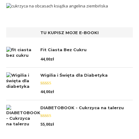
TU KUPISZ MOJE E-BOOKI
Fit Ciasta Bez Cukru
44,00
zł
Wigilia i Święta dla Diabetyka
Oceniono
44,00
zł
5.00
na 5
DIABETOBOOK - Cukrzyca na talerzu
Oceniono
55,00
zł
5.00
na 5