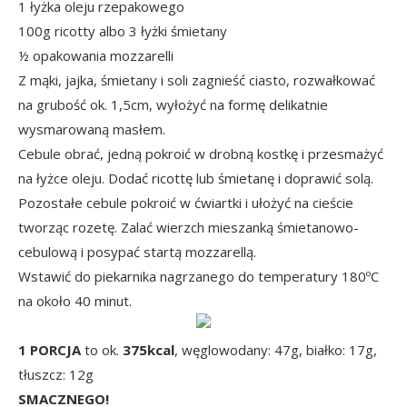
1 łyżka oleju rzepakowego
100g ricotty albo 3 łyżki śmietany
½ opakowania mozzarelli
Z mąki, jajka, śmietany i soli zagnieść ciasto, rozwałkować
na grubość ok. 1,5cm, wyłożyć na formę delikatnie
wysmarowaną masłem.
Cebule obrać, jedną pokroić w drobną kostkę i przesmażyć
na łyżce oleju. Dodać ricottę lub śmietanę i doprawić solą.
Pozostałe cebule pokroić w ćwiartki i ułożyć na cieście
tworząc rozetę. Zalać wierzch mieszanką śmietanowo-
cebulową i posypać startą mozzarellą.
Wstawić do piekarnika nagrzanego do temperatury 180ºC
na około 40 minut.
1 PORCJA
to ok.
375kcal
, węglowodany: 47g, białko: 17g,
tłuszcz: 12g
SMACZNEGO!