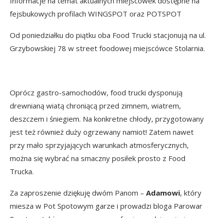
Informacje na temat aktualnych miejscówek dostępne na
fejsbukowych profilach
WINGSPOT
oraz
POTSPOT
Od poniedziałku do piątku oba Food Trucki stacjonują na ul.
Grzybowskiej 78 w street foodowej miejscówce Stolarnia.
Oprócz gastro-samochodów, food trucki dysponują
drewnianą wiatą chroniącą przed zimnem, wiatrem,
deszczem i śniegiem. Na konkretne chłody, przygotowany
jest też również duży ogrzewany namiot! Zatem nawet
przy mało sprzyjających warunkach atmosferycznych,
można się wybrać na smaczny posiłek prosto z Food
Trucka.
Za zaproszenie dziękuję dwóm Panom –
Adamowi
, który
miesza w Pot Spotowym garze i prowadzi bloga
Parowar