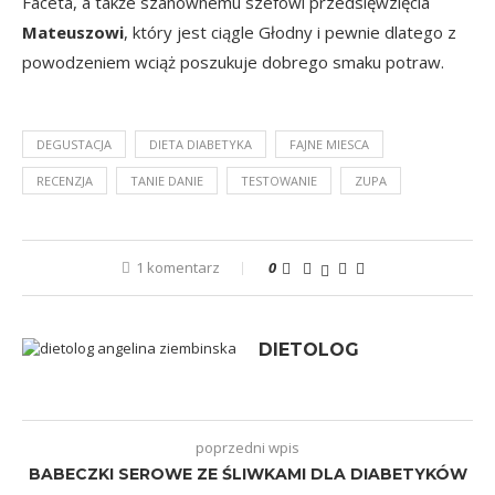
Faceta
, a także szanownemu szefowi przedsięwzięcia
Mateuszowi
, który jest ciągle
Głodny
i pewnie dlatego z
powodzeniem wciąż poszukuje dobrego smaku potraw.
DEGUSTACJA
DIETA DIABETYKA
FAJNE MIESCA
RECENZJA
TANIE DANIE
TESTOWANIE
ZUPA
1 komentarz
0
DIETOLOG
poprzedni wpis
BABECZKI SEROWE ZE ŚLIWKAMI DLA DIABETYKÓW