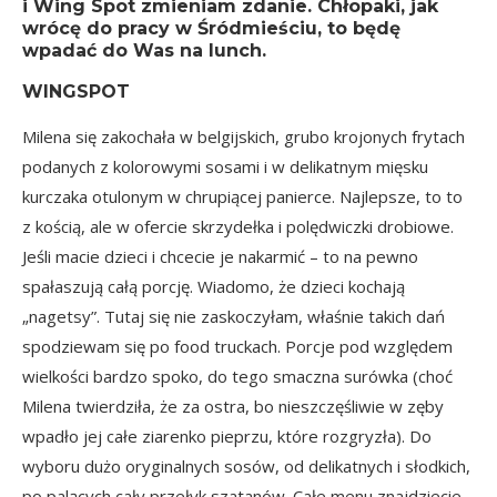
i
Wing Spot
zmieniam zdanie. Chłopaki, jak
wrócę do pracy w Śródmieściu, to będę
wpadać do Was na lunch.
WINGSPOT
Milena się zakochała w belgijskich, grubo krojonych frytach
podanych z kolorowymi sosami i w delikatnym mięsku
kurczaka otulonym w chrupiącej panierce. Najlepsze, to to
z kością, ale w ofercie skrzydełka i polędwiczki drobiowe.
Jeśli macie dzieci i chcecie je nakarmić – to na pewno
spałaszują całą porcję. Wiadomo, że dzieci kochają
„nagetsy”. Tutaj się nie zaskoczyłam, właśnie takich dań
spodziewam się po food truckach. Porcje pod względem
wielkości bardzo spoko, do tego smaczna surówka (choć
Milena twierdziła, że za ostra, bo nieszczęśliwie w zęby
wpadło jej całe ziarenko pieprzu, które rozgryzła). Do
wyboru dużo oryginalnych sosów, od delikatnych i słodkich,
po palących cały przełyk szatanów. Całe menu znajdziecie