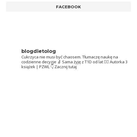
FACEBOOK
blogdietolog
Cukrzyca nie musi być chaosem.
Tłumaczę naukę na
codzienne decyzje 🔬
Sama żyję z T1D od lat 👩‍⚕️
Autorka 3
książek | PZWL
👇 Zacznij tutaj