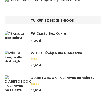
TU KUPISZ MOJE E-BOOKI
Fit Ciasta Bez Cukru
44,00
zł
Wigilia i Święta dla Diabetyka
Oceniono
44,00
zł
5.00
na 5
DIABETOBOOK - Cukrzyca na talerzu
Oceniono
55,00
zł
5.00
na 5