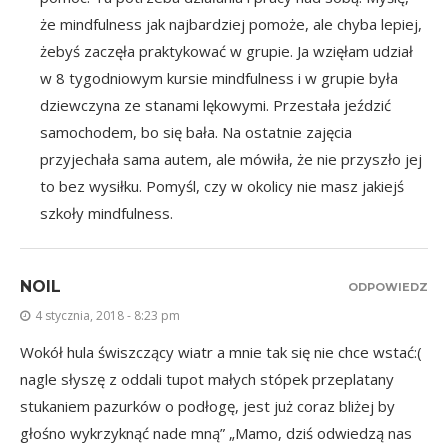
że mindfulness jak najbardziej pomoże, ale chyba lepiej,
żebyś zaczęła praktykować w grupie. Ja wzięłam udział
w 8 tygodniowym kursie mindfulness i w grupie była
dziewczyna ze stanami lękowymi. Przestała jeździć
samochodem, bo się bała. Na ostatnie zajęcia
przyjechała sama autem, ale mówiła, że nie przyszło jej
to bez wysiłku. Pomyśl, czy w okolicy nie masz jakiejś
szkoły mindfulness.
NOIL
ODPOWIEDZ
4 stycznia, 2018 - 8:23 pm
Wokół hula świszczący wiatr a mnie tak się nie chce wstać:(
nagle słyszę z oddali tupot małych stópek przeplatany
stukaniem pazurków o podłogę, jest już coraz bliżej by
głośno wykrzyknąć nade mną” „Mamo, dziś odwiedzą nas