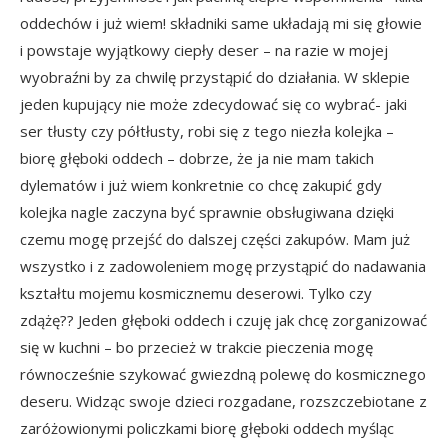
oddechów i już wiem! składniki same układają mi się głowie
i powstaje wyjątkowy ciepły deser – na razie w mojej
wyobraźni by za chwilę przystąpić do działania. W sklepie
jeden kupujący nie może zdecydować się co wybrać- jaki
ser tłusty czy półtłusty, robi się z tego niezła kolejka –
biorę głęboki oddech – dobrze, że ja nie mam takich
dylematów i już wiem konkretnie co chcę zakupić gdy
kolejka nagle zaczyna być sprawnie obsługiwana dzięki
czemu mogę przejść do dalszej części zakupów. Mam już
wszystko i z zadowoleniem mogę przystąpić do nadawania
kształtu mojemu kosmicznemu deserowi. Tylko czy
zdążę?? Jeden głęboki oddech i czuję jak chcę zorganizować
się w kuchni – bo przecież w trakcie pieczenia mogę
równocześnie szykować gwiezdną polewę do kosmicznego
deseru. Widząc swoje dzieci rozgadane, rozszczebiotane z
zaróżowionymi policzkami biorę głęboki oddech myśląc