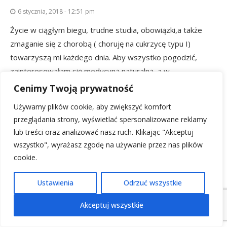
6 stycznia, 2018 - 12:51 pm
Życie w ciągłym biegu, trudne studia, obowiązki,a także
zmaganie się z chorobą ( choruję na cukrzycę typu I)
towarzyszą mi każdego dnia. Aby wszystko pogodzić,
zainteresowałam się medycyną naturalną, a w
szczególności medycyną chińską. Jednym z czynników
Cenimy Twoją prywatność
wywołujących cukrzycę jest stres. Właściwy oddech
Używamy plików cookie, aby zwiększyć komfort
wpływa zaś na kondycję psychiczną, uspokaja nasze myśli,
przeglądania strony, wyświetlać spersonalizowane reklamy
pozwala się zrelaksować, nawet zapomnieć o problemach.
lub treści oraz analizować nasz ruch. Klikając "Akceptuj
Cały czas staram się podążać za chińską maksymą: „usuń
wszystko", wyrażasz zgodę na używanie przez nas plików
przyczynę schorzenia, a choroba zniknie”. Myślę więc, że
cookie.
książka spełnia moje oczekiwania i na pewno byłaby
pomocna w każdej trudnej życiowej sytuacji, a także w
Ustawienia
Odrzuć wszystkie
zmaganiach z chorobą.
Akceptuj wszystkie
magda_k.1996@wp.pl