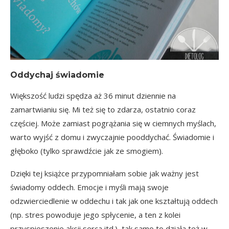
Oddychaj świadomie
Większość ludzi spędza aż 36 minut dziennie na
zamartwianiu się. Mi też się to zdarza, ostatnio coraz
częściej. Może zamiast pogrążania się w ciemnych myślach,
warto wyjść z domu i zwyczajnie pooddychać. Świadomie i
głęboko (tylko sprawdźcie jak ze smogiem).
Dzięki tej książce przypomniałam sobie jak ważny jest
świadomy oddech. Emocje i myśli mają swoje
odzwierciedlenie w oddechu i tak jak one kształtują oddech
(np. stres powoduje jego spłycenie, a ten z kolei
przyspieszenie akcji serca itd.), tak samo to działa też w