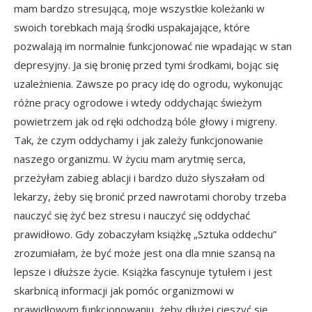
mam bardzo stresującą, moje wszystkie koleżanki w
swoich torebkach mają środki uspakajające, które
pozwalają im normalnie funkcjonować nie wpadając w stan
depresyjny. Ja się bronię przed tymi środkami, bojąc się
uzależnienia. Zawsze po pracy idę do ogrodu, wykonując
różne pracy ogrodowe i wtedy oddychając świeżym
powietrzem jak od ręki odchodzą bóle głowy i migreny.
Tak, że czym oddychamy i jak zależy funkcjonowanie
naszego organizmu. W życiu mam arytmię serca,
przeżyłam zabieg ablacji i bardzo dużo słyszałam od
lekarzy, żeby się bronić przed nawrotami choroby trzeba
nauczyć się żyć bez stresu i nauczyć się oddychać
prawidłowo. Gdy zobaczyłam książkę „Sztuka oddechu”
zrozumiałam, że być może jest ona dla mnie szansą na
lepsze i dłuższe życie. Książka fascynuje tytułem i jest
skarbnicą informacji jak pomóc organizmowi w
prawidłowym funkcjonowaniu, żeby dłużej cieszyć się