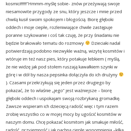
kosmici!!!!!!!”Hmmm-myślę sobie- znów przeżywają swoje
niesamowite przygody ze snu, który jeszcze i mnie przed
chwilą kusił swoim spokojem i błogością. Biorę głęboki
oddech i moje ciepłe, rozleniwiające chwile zastępuje
poranne szykowanie i coś tak czuję, że przy śniadaniu nie
będzie brakowało tematu do rozmowy
Dzieciaki nadal
potwierdzają podobno niezwykle ważną, wizytę kosmitów i
wtóruje im też nasz pies, który potakuje łebkiem ( myślą,
że nie widzę jak pod stołem ruszają kawałkiem szynki w
górę i w dół by nasza pepsinka dołączyła do ich drużyny
). Czasami przekrzykują się jeden przez drugiego by
pokazać, że to właśnie „jego” jest ważniejsze – biorę
głęboki oddech i uspokajam swoją rozbrykaną gromadkę.
Zawsze wspieram ich dziecięcą radość więc i tym razem
zrobię wszystko co w mojej mocy by ugościć kosmitów w
naszym domu. Chcę pokazać kosmitom jak smakuje miłość,
radość, przyjemność i jak pachną ciepłe wspomnienia –kilka