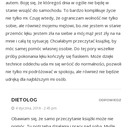
autem. Boję się, że któregoś dnia w ogóle nie będę w
stanie wsiąść do samochodu. To bardzo komplikuje życie
nie tylko mi. Czuję wtedy, że ograniczam wolność nie tylko
sobie, ale również mojemu mężowi, bo..nie jestem w stanie
przemóc lęku. Jestem zła na siebie a mój mąż jest zły na na
mnie i całą tę sytuację. Chciałabym przeczytać książkę, by
móc samej pomóc własnej osobie. Do tej pory wszelkie
próby pokonania lęku kończyły się fiaskiem. Może dzięki
technice oddechu uda mi się wrócić do normalności, pozwoli
nie tylko mi podróżować w spokoju, ale również nie będzie
udręką dla najbliższym mi osób.
DIETOLOG
ODPOWIEDZ
4 stycznia, 2018 - 2:45 pm
Obawiam się, że samo przeczytanie książki może nie
pomóc. Tu potrzeba działania i pracy nad sobą. Myślę,