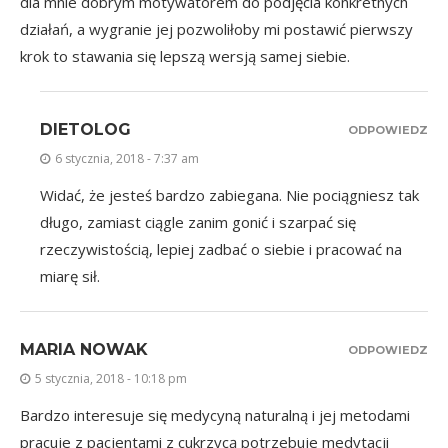
dla mnie dobrym motywatorem do podjęcia konkretnych
działań, a wygranie jej pozwoliłoby mi postawić pierwszy
krok to stawania się lepszą wersją samej siebie.
DIETOLOG
ODPOWIEDZ
6 stycznia, 2018 - 7:37 am
Widać, że jesteś bardzo zabiegana. Nie pociągniesz tak
długo, zamiast ciągle zanim gonić i szarpać się
rzeczywistością, lepiej zadbać o siebie i pracować na
miarę sił.
MARIA NOWAK
ODPOWIEDZ
5 stycznia, 2018 - 10:18 pm
Bardzo interesuje się medycyną naturalną i jej metodami
pracuje z pacjentami z cukrzycą potrzebuje medytacji