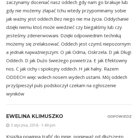
zaczynamy doceniać nasz oddech gdy nam go brakuje lub
gdy nie możemy złapać tchu wtedy przypominamy sobie
jak ważny jest oddech.Bez niego nie ma życia. Oddychanie
dzięki niemu ktoś może wiedzieć czy biegaliśmy lub czy
jesteśmy zdenerwowani. Dzięki odpowiednim techniką
możemy się zrelaksować. Oddech jest czymś niepozornym
a jednak najważniejszym. O jak Odma, Oskrzela. D jak Długi
Oddech. D jak Dużo świeżego powietrza. E jak Efektowny
nos. C jak cichy i spokojny oddech. H jak halny. Razem
ODDECH więc wdech nosem wydech ustami. Mój oddech
przyśpieszył puls podskoczył czekam na ogłoszenie
wyników
EWELINA KLIMUSZKO
ODPOWIEDZ
3 stycznia, 2018 - 1:49 pm
Książka powinna trafić do mnie, ponieważ od dłuższego