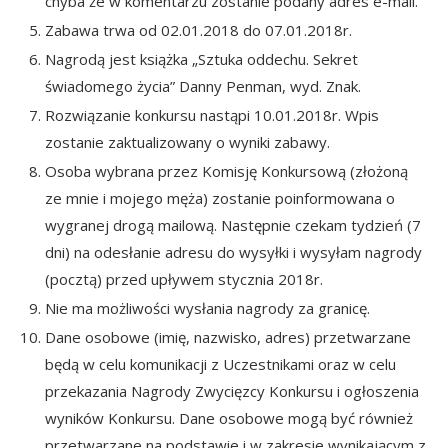
chyba że w komentarzu zostanie podany adres e-mail.
Zabawa trwa od 02.01.2018 do 07.01.2018r.
Nagrodą jest książka „Sztuka oddechu. Sekret
świadomego życia” Danny Penman, wyd. Znak.
Rozwiązanie konkursu nastąpi 10.01.2018r. Wpis
zostanie zaktualizowany o wyniki zabawy.
Osoba wybrana przez Komisję Konkursową (złożoną
ze mnie i mojego męża) zostanie poinformowana o
wygranej drogą mailową. Następnie czekam tydzień (7
dni) na odesłanie adresu do wysyłki i wysyłam nagrody
(pocztą) przed upływem stycznia 2018r.
Nie ma możliwości wysłania nagrody za granicę.
Dane osobowe (imię, nazwisko, adres) przetwarzane
będą w celu komunikacji z Uczestnikami oraz w celu
przekazania Nagrody Zwycięzcy Konkursu i ogłoszenia
wyników Konkursu. Dane osobowe mogą być również
przetwarzane na podstawie i w zakresie wynikającym z