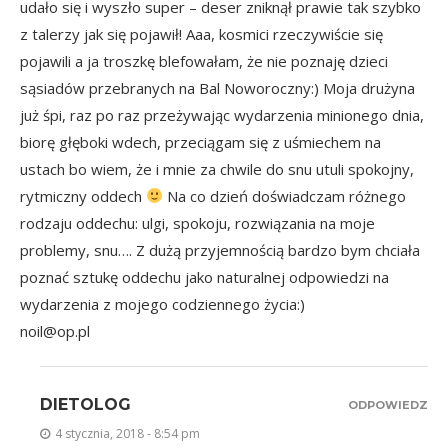
udało się i wyszło super – deser zniknął prawie tak szybko
z talerzy jak się pojawił! Aaa, kosmici rzeczywiście się
pojawili a ja troszkę blefowałam, że nie poznaję dzieci
sąsiadów przebranych na Bal Noworoczny:) Moja drużyna
już śpi, raz po raz przeżywając wydarzenia minionego dnia,
biorę głęboki wdech, przeciągam się z uśmiechem na
ustach bo wiem, że i mnie za chwile do snu utuli spokojny,
rytmiczny oddech
Na co dzień doświadczam różnego
rodzaju oddechu: ulgi, spokoju, rozwiązania na moje
problemy, snu…. Z dużą przyjemnością bardzo bym chciała
poznać sztukę oddechu jako naturalnej odpowiedzi na
wydarzenia z mojego codziennego życia:)
noil@op.pl
DIETOLOG
ODPOWIEDZ
4 stycznia, 2018 - 8:54 pm