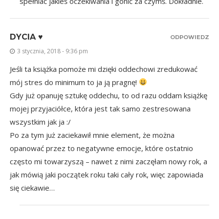
spełniać jakieś oczekiwania i gonić za czymś. Dokładnie.
DYCIA ♥
ODPOWIEDZ
3 stycznia, 2018 - 9:36 pm
Jeśli ta książka pomoże mi dzięki oddechowi zredukować
mój stres do minimum to ja ją pragnę!
Gdy już opanuję sztukę oddechu, to od razu oddam książkę
mojej przyjaciółce, która jest tak samo zestresowana
wszystkim jak ja :/
Po za tym już zaciekawił mnie element, że można
opanować przez to negatywne emocje, które ostatnio
często mi towarzyszą – nawet z nimi zaczęłam nowy rok, a
jak mówią jaki początek roku taki cały rok, więc zapowiada
się ciekawie…