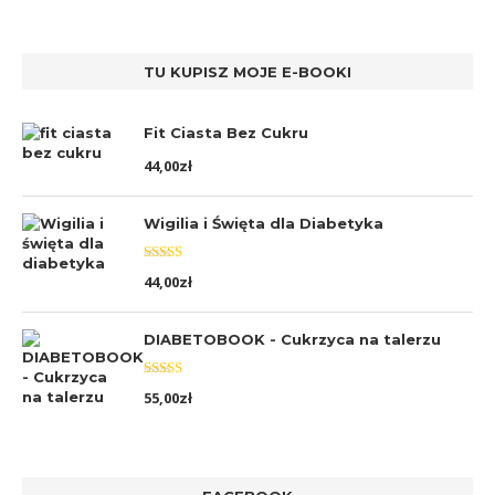
TU KUPISZ MOJE E-BOOKI
Fit Ciasta Bez Cukru
44,00
zł
Wigilia i Święta dla Diabetyka
Oceniono
44,00
zł
5.00
na 5
DIABETOBOOK - Cukrzyca na talerzu
Oceniono
55,00
zł
5.00
na 5