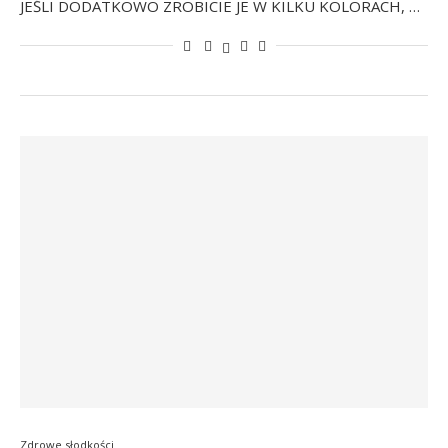
JEŚLI DODATKOWO ZROBICIE JE W KILKU KOLORACH, …
Zdrowe słodkości