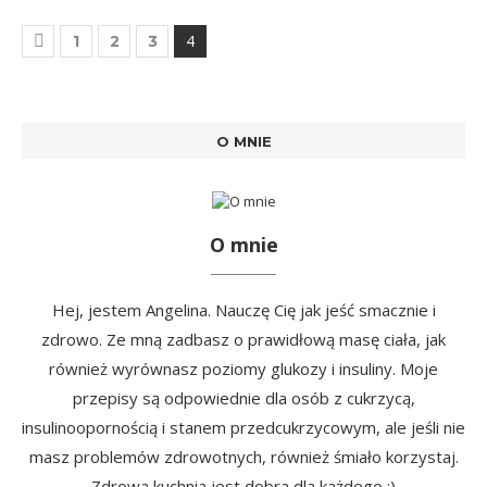
4
1
2
3
O MNIE
O mnie
Hej, jestem Angelina. Nauczę Cię jak jeść smacznie i
zdrowo. Ze mną zadbasz o prawidłową masę ciała, jak
również wyrównasz poziomy glukozy i insuliny. Moje
przepisy są odpowiednie dla osób z cukrzycą,
insulinoopornością i stanem przedcukrzycowym, ale jeśli nie
masz problemów zdrowotnych, również śmiało korzystaj.
Zdrowa kuchnia jest dobra dla każdego :)