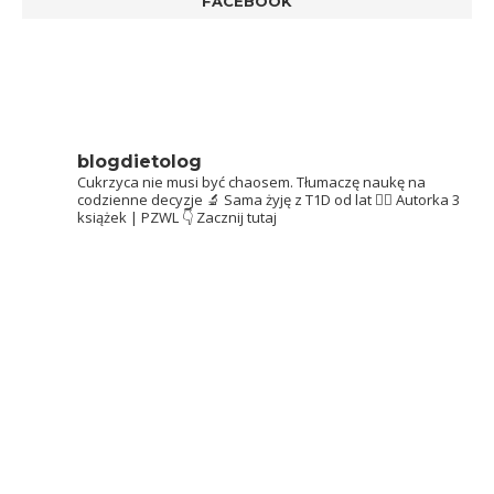
FACEBOOK
blogdietolog
Cukrzyca nie musi być chaosem.
Tłumaczę naukę na
codzienne decyzje 🔬
Sama żyję z T1D od lat 👩‍⚕️
Autorka 3
książek | PZWL
👇 Zacznij tutaj