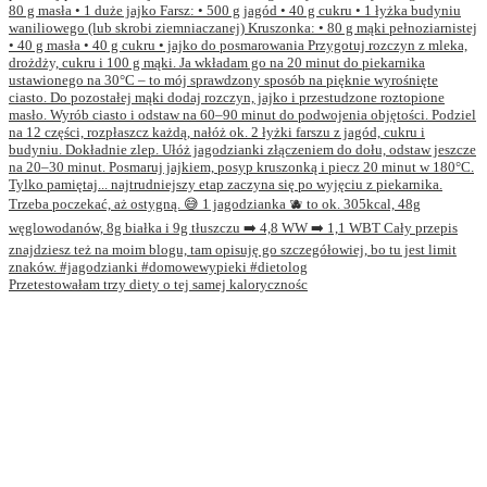
Przetestowałam trzy diety o tej samej kalorycznośc