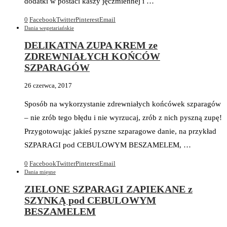
dodatki w postaci kaszy jęczmiennej i …
0
Facebook
Twitter
Pinterest
Email
Dania wegetariańskie
DELIKATNA ZUPA KREM ze
ZDREWNIAŁYCH KOŃCÓW
SZPARAGÓW
26 czerwca, 2017
Sposób na wykorzystanie zdrewniałych końcówek szparagów
– nie zrób tego błędu i nie wyrzucaj, zrób z nich pyszną zupę!
Przygotowując jakieś pyszne szparagowe danie, na przykład
SZPARAGI pod CEBULOWYM BESZAMELEM, …
0
Facebook
Twitter
Pinterest
Email
Dania mięsne
ZIELONE SZPARAGI ZAPIEKANE z
SZYNKĄ pod CEBULOWYM
BESZAMELEM