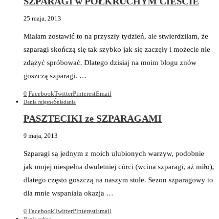
SZPARAGI w PÓŁKRUCHYM CIEŚCIE
25 maja, 2013
Miałam zostawić to na przyszły tydzień, ale stwierdziłam, że
szparagi skończą się tak szybko jak się zaczęły i możecie nie
zdążyć spróbować. Dlatego dzisiaj na moim blogu znów
goszczą szparagi. …
0
Facebook
Twitter
Pinterest
Email
Dania mięsne
Śniadania
PASZTECIKI ze SZPARAGAMI
9 maja, 2013
Szparagi są jednym z moich ulubionych warzyw, podobnie
jak mojej niespełna dwuletniej córci (wcina szparagi, aż miło),
dlatego często goszczą na naszym stole. Sezon szparagowy to
dla mnie wspaniała okazja …
0
Facebook
Twitter
Pinterest
Email