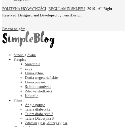
POLITYKA PRYWATNOŚCI
|
REGULAMIN SKLEPU
| 2019 - All Right
Reserved. Designed and Developed by
PenciDesign
Powrót na górę
Strona główna
Przepisy
Śniadania
zupy
Dania rybne
Dania wegetariańskie
Dania mięsne
Sałatki i surówki
Zdrowe słodkości
Koktajle
Filmy
Angie gotuje
Talerz diabetyka
Talerz diabetyka 2
Talerz Diabetyka 3
Zdrowiej jesz, dłużej żyjesz