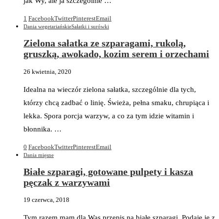
jak Wy, ale ja szczególnie …
1
Facebook
Twitter
Pinterest
Email
Dania wegetariańskie
Sałatki i surówki
Zielona sałatka ze szparagami, rukolą,
gruszką, awokado, kozim serem i orzechami
26 kwietnia, 2020
Idealna na wieczór zielona sałatka, szczególnie dla tych,
którzy chcą zadbać o linię. Świeża, pełna smaku, chrupiąca i
lekka. Spora porcja warzyw, a co za tym idzie witamin i
błonnika. …
0
Facebook
Twitter
Pinterest
Email
Dania mięsne
Białe szparagi, gotowane pulpety i kasza
pęczak z warzywami
19 czerwca, 2018
Tym razem mam dla Was przepis na białe szparagi. Podaję je z