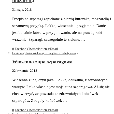
mozarellą
31 maja, 2018
Przepis na szparagi zapiekane z piersią kurczaka, mozzarellą i
sezamową posypką. Lekko, wiosennie i przyjemnie. Danie
jest banalnie łatwe w przygotowaniu, ale na prawdę robi
wrażenie. Szparagi, szczególnie te zielone, …
0
Facebook
Twitter
Pinterest
Email
Dania wegetariańskie
Gotuj ze mną
Talerz diabetyka
zupy
Wiosenna zupa szparagowa
22 kwietnia, 2018
Wiosenna zupa, czyli jaka? Lekka, delikatna, z sezonowych
warzyw. I taka właśnie jest moja zupa szparagowa. Aż się nie
chce wierzyć, że powstała ze zdrewniałych końcówek
szparagów. Z reguły końcówek …
0
Facebook
Twitter
Pinterest
Email
Dania wegetariańskie
Gotuj ze mną
Talerz diabetyka