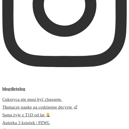
blogdietolog
Cukrzyca nie musi być chaosem.
Tłumaczę naukę na codzienne decyzje
Sama żyję z T1D od lat
Autorka 3 książek | PZWL