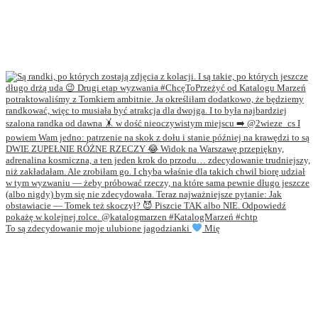
To są zdecydowanie moje ulubione jagodzianki
Mię