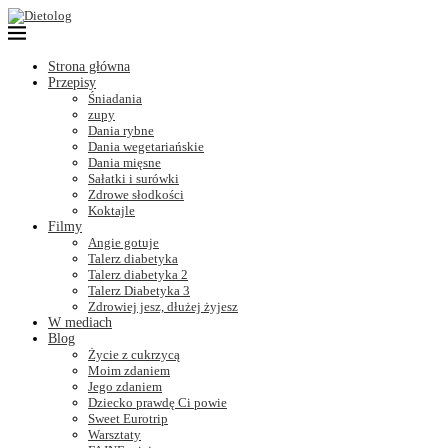
Strona główna
Przepisy
Śniadania
zupy
Dania rybne
Dania wegetariańskie
Dania mięsne
Sałatki i surówki
Zdrowe słodkości
Koktajle
Filmy
Angie gotuje
Talerz diabetyka
Talerz diabetyka 2
Talerz Diabetyka 3
Zdrowiej jesz, dłużej żyjesz
W mediach
Blog
Życie z cukrzycą
Moim zdaniem
Jego zdaniem
Dziecko prawdę Ci powie
Sweet Eurotrip
Warsztaty