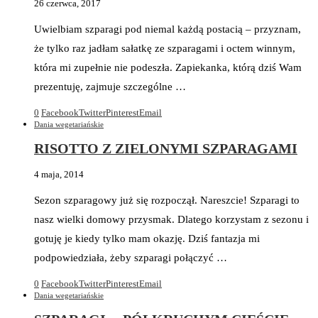
26 czerwca, 2017
Uwielbiam szparagi pod niemal każdą postacią – przyznam,
że tylko raz jadłam sałatkę ze szparagami i octem winnym,
która mi zupełnie nie podeszła. Zapiekanka, którą dziś Wam
prezentuję, zajmuje szczególne …
0
Facebook
Twitter
Pinterest
Email
Dania wegetariańskie
RISOTTO Z ZIELONYMI SZPARAGAMI
4 maja, 2014
Sezon szparagowy już się rozpoczął. Nareszcie! Szparagi to
nasz wielki domowy przysmak. Dlatego korzystam z sezonu i
gotuję je kiedy tylko mam okazję. Dziś fantazja mi
podpowiedziała, żeby szparagi połączyć …
0
Facebook
Twitter
Pinterest
Email
Dania wegetariańskie