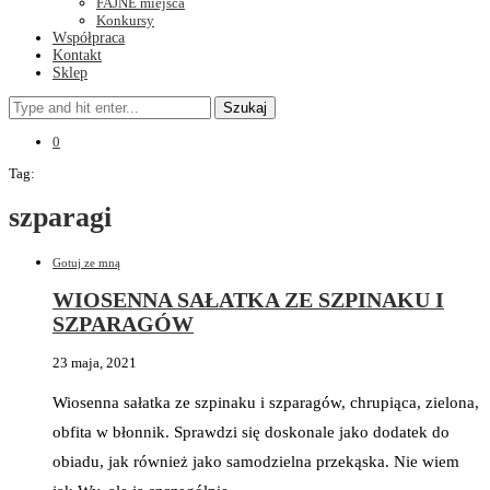
FAJNE miejsca
Konkursy
Współpraca
Kontakt
Sklep
Szukaj
0
Tag:
szparagi
Gotuj ze mną
WIOSENNA SAŁATKA ZE SZPINAKU I
SZPARAGÓW
23 maja, 2021
Wiosenna sałatka ze szpinaku i szparagów, chrupiąca, zielona,
obfita w błonnik. Sprawdzi się doskonale jako dodatek do
obiadu, jak również jako samodzielna przekąska. Nie wiem