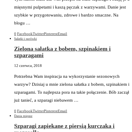
mięsnymi pulpetami i kaszą pęczak z warzywami. Danie jest
szybkie w przygotowaniu, zdrowe i bardzo smaczne. Na
blogu …
0
Facebook
Twitter
Pinterest
Email
Sałatki i surówki
Zielona sałatka z bobem, szpinakiem i
szparagami
12 czerwca, 2018
Potrzebna Wam inspiracja na wykorzystanie sezonowych
warzyw? Dzisiaj u mnie zielona sałatka z bobem, szpinakiem i
szparagami. To najlepsza pora na takie połączenie. Bób zaczął
już tanieć, a szparagi niebawem …
0
Facebook
Twitter
Pinterest
Email
Dania mięsne
Szparagi zapiekane z piersią kurczaka i