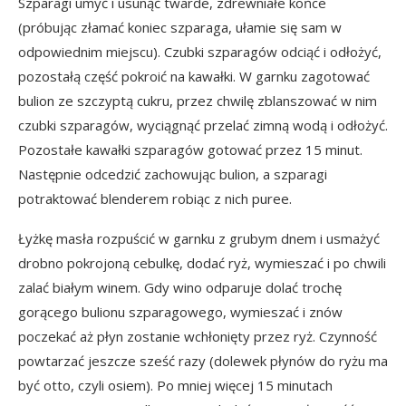
Szparagi umyć i usunąć twarde, zdrewniałe końce
(próbując złamać koniec szparaga, ułamie się sam w
odpowiednim miejscu). Czubki szparagów odciąć i odłożyć,
pozostałą część pokroić na kawałki. W garnku zagotować
bulion ze szczyptą cukru, przez chwilę zblanszować w nim
czubki szparagów, wyciągnąć przelać zimną wodą i odłożyć.
Pozostałe kawałki szparagów gotować przez 15 minut.
Następnie odcedzić zachowując bulion, a szparagi
potraktować blenderem robiąc z nich puree.
Łyżkę masła rozpuścić w garnku z grubym dnem i usmażyć
drobno pokrojoną cebulkę, dodać ryż, wymieszać i po chwili
zalać białym winem. Gdy wino odparuje dolać trochę
gorącego bulionu szparagowego, wymieszać i znów
poczekać aż płyn zostanie wchłonięty przez ryż. Czynność
powtarzać jeszcze sześć razy (dolewek płynów do ryżu ma
być otto, czyli osiem). Po mniej więcej 15 minutach