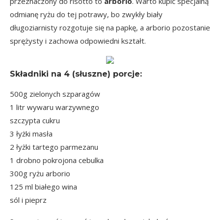
przeznaczony do risotto to
arborio
. Warto kupić specjalną
odmianę ryżu do tej potrawy, bo zwykły biały
długoziarnisty rozgotuje się na papkę, a arborio pozostanie
sprężysty i zachowa odpowiedni kształt.
Składniki na 4 (słuszne) porcje:
500g zielonych szparagów
1 litr wywaru warzywnego
szczypta cukru
3 łyżki masła
2 łyżki tartego parmezanu
1 drobno pokrojona cebulka
300g ryżu arborio
125 ml białego wina
sól i pieprz