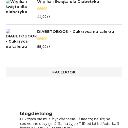
Wigilia i Święta dla Diabetyka
Oceniono
44,00
zł
5.00
na 5
DIABETOBOOK - Cukrzyca na talerzu
Oceniono
55,00
zł
5.00
na 5
FACEBOOK
blogdietolog
Cukrzyca nie musi być chaosem.
Tłumaczę naukę na
codzienne decyzje 🔬
Sama żyję z T1D od lat 👩‍⚕️
Autorka 3