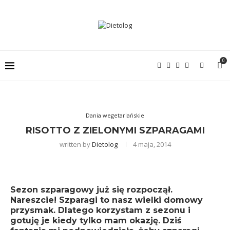
0
Dania wegetariańskie
RISOTTO Z ZIELONYMI SZPARAGAMI
written by
Dietolog
4 maja, 2014
Sezon szparagowy już się rozpoczął.
Nareszcie! Szparagi to nasz wielki domowy
przysmak. Dlatego korzystam z sezonu i
gotuję je kiedy tylko mam okazję. Dziś