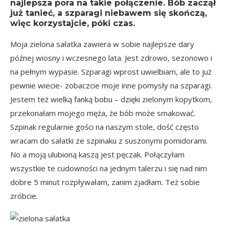
najlepsza pora na takie połączenie. Bób zaczął
już tanieć, a szparagi niebawem się skończą,
więc korzystajcie, póki czas.
Moja zielona sałatka zawiera w sobie najlepsze dary
późnej wiosny i wczesnego lata. Jest zdrowo, sezonowo i
na pełnym wypasie. Szparagi wprost uwielbiam, ale to już
pewnie wiecie- zobaczcie moje inne
pomysły na szparagi
.
Jestem też wielką fanką bobu – dzięki
zielonym kopytkom
,
przekonałam mojego męża, że bób może smakować.
Szpinak regularnie gości na naszym stole, dość często
wracam do
sałatki ze szpinaku z suszonymi pomidorami
.
No a moją ulubioną kaszą jest pęczak. Połączyłam
wszystkie te cudowności na jednym talerzu i się nad nim
dobre 5 minut rozpływałam, zanim zjadłam. Też sobie
zróbcie.