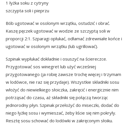
1 łyżka soku z cytryny
szczypta soli i pieprzu
Bób ugotować w osolonym wrzątku, ostudzić i obrać.
Kaszę pęczek ugotować w wodzie ze szczyptą soli w
proporcji 2:1. Szparagi opłukać, odłamać zdrewniałe końce i
ugotować w osolonym wrzątku (lub ugrillować).
Szpinak wypłukać dokładnie i osuszyć na ściereczce.
Przygotować sos winegret lub użyć wcześniej
przygotowanego (ja robię zawsze trochę więcej i trzymam
w lodówce, nie raz się przydaje). Wszystkie składniki sosu
włożyć do niewielkiego słoiczka, zakręcić i energicznie nim
potrząsać do czasu, aż składniki się połączą tworząc
jednorodny płyn. Szpinak przełożyć do miseczki, dodać do
niego łyżkę sosu i wymieszać, żeby liście się nim pokryły.
Resztę sosu schować do lodówki w zakręconym słoiku.