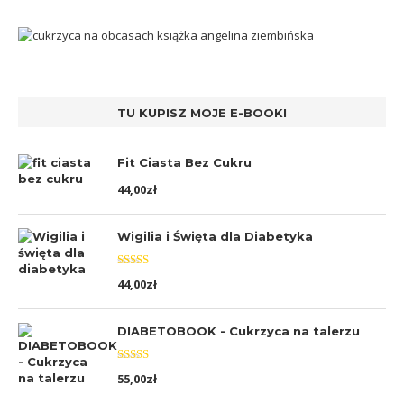
TU KUPISZ MOJE E-BOOKI
Fit Ciasta Bez Cukru
44,00
zł
Wigilia i Święta dla Diabetyka
Oceniono
44,00
zł
5.00
na 5
DIABETOBOOK - Cukrzyca na talerzu
Oceniono
55,00
zł
5.00
na 5