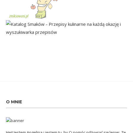
O MNIE
Hej! Jestem Angelina i jestem tu, by Ci pomóc odżywiać się lepiej. Ze