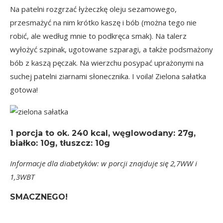
Na patelni rozgrzać łyżeczkę oleju sezamowego,
przesmażyć na nim krótko kaszę i bób (można tego nie
robić, ale według mnie to podkręca smak). Na talerz
wyłożyć szpinak, ugotowane szparagi, a także podsmażony
bób z kaszą pęczak. Na wierzchu posypać uprażonymi na
suchej patelni ziarnami słonecznika. I voila! Zielona sałatka
gotowa!
1 porcja
to ok.
240 kcal
, węglowodany: 27g,
białko: 10g, tłuszcz: 10g
Informacje dla diabetyków: w porcji znajduje się 2,7WW i
1,3WBT
SMACZNEGO!