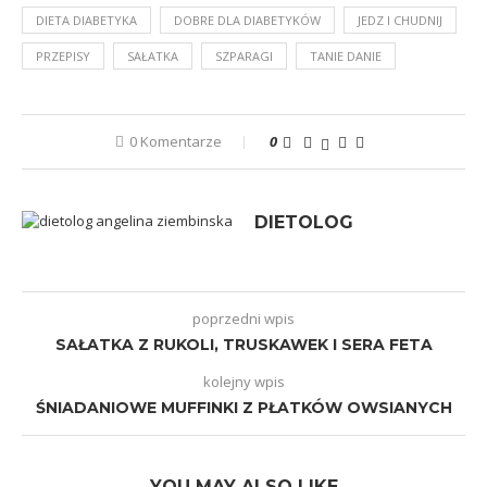
DIETA DIABETYKA
DOBRE DLA DIABETYKÓW
JEDZ I CHUDNIJ
PRZEPISY
SAŁATKA
SZPARAGI
TANIE DANIE
0 Komentarze
0
DIETOLOG
poprzedni wpis
SAŁATKA Z RUKOLI, TRUSKAWEK I SERA FETA
kolejny wpis
ŚNIADANIOWE MUFFINKI Z PŁATKÓW OWSIANYCH
YOU MAY ALSO LIKE