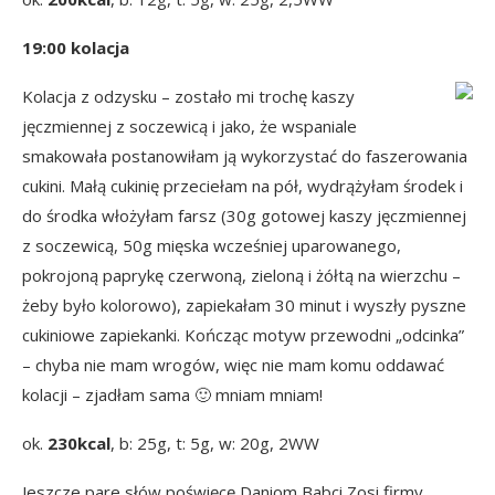
19:00 kolacja
Kolacja z odzysku – zostało mi trochę kaszy
jęczmiennej z soczewicą i jako, że wspaniale
smakowała postanowiłam ją wykorzystać do faszerowania
cukini. Małą cukinię przeciełam na pół, wydrążyłam środek i
do środka włożyłam farsz (30g gotowej kaszy jęczmiennej
z soczewicą, 50g mięska wcześniej uparowanego,
pokrojoną paprykę czerwoną, zieloną i żółtą na wierzchu –
żeby było kolorowo), zapiekałam 30 minut i wyszły pyszne
cukiniowe zapiekanki. Kończąc motyw przewodni „odcinka”
– chyba nie mam wrogów, więc nie mam komu oddawać
kolacji – zjadłam sama 🙂 mniam mniam!
ok.
230kcal
, b: 25g, t: 5g, w: 20g, 2WW
Jeszcze pare słów poświęcę Daniom Babci Zosi firmy