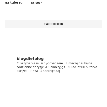
Oceniono
55,00
zł
5.00
na 5
FACEBOOK
blogdietolog
Cukrzyca nie musi być chaosem.
Tłumaczę naukę na
codzienne decyzje 🔬
Sama żyję z T1D od lat 👩‍⚕️
Autorka 3
książek | PZWL
👇 Zacznij tutaj