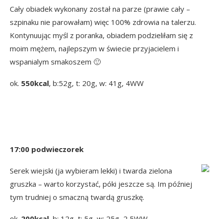
Cały obiadek wykonany został na parze (prawie cały –
szpinaku nie parowałam) więc 100% zdrowia na talerzu.
Kontynuując myśl z poranka, obiadem podzieliłam się z
moim mężem, najlepszym w świecie przyjacielem i
wspanialym smakoszem 🙂
ok.
550kcal
, b:52g, t: 20g, w: 41g, 4WW
17:00 podwieczorek
Serek wiejski (ja wybieram lekki) i twarda zielona
gruszka – warto korzystać, póki jeszcze są. Im później
tym trudniej o smaczną twardą gruszkę.
ok.
200kcal
, b: 12g, t: 5g, w: 25g, 2,5WW