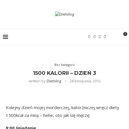
0
Bez kategorii
1500 KALORII – DZIEŃ 3
written by
Dietolog
28 listopada, 2012
Kolejny dzień mojej morderczej, katorżniczej wręcz diety
1500kcal za mną – hehe, oto jak się męczę:
8:00 śniadanie