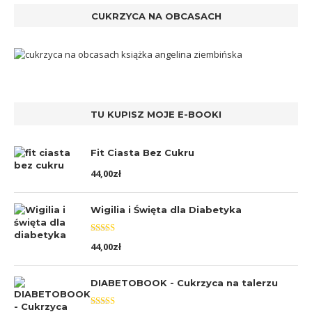
CUKRZYCA NA OBCASACH
TU KUPISZ MOJE E-BOOKI
Fit Ciasta Bez Cukru
44,00
zł
Wigilia i Święta dla Diabetyka
Oceniono
44,00
zł
5.00
na 5
DIABETOBOOK - Cukrzyca na talerzu