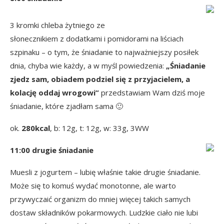
3 kromki chleba żytniego ze
słonecznikiem z dodatkami i pomidorami na liściach
szpinaku – o tym, że śniadanie to najważniejszy posiłek
dnia, chyba wie każdy, a w myśl powiedzenia:
„Śniadanie
zjedz sam, obiadem podziel się z przyjacielem, a
kolację oddaj wrogowi”
przedstawiam Wam dziś moje
śniadanie, które zjadłam sama 🙂
ok.
280kcal
, b: 12g, t: 12g, w: 33g, 3WW
11:00 drugie śniadanie
Muesli z jogurtem – lubię właśnie takie drugie śniadanie.
Może się to komuś wydać monotonne, ale warto
przywyczaić organizm do mniej więcej takich samych
dostaw składników pokarmowych. Ludzkie ciało nie lubi