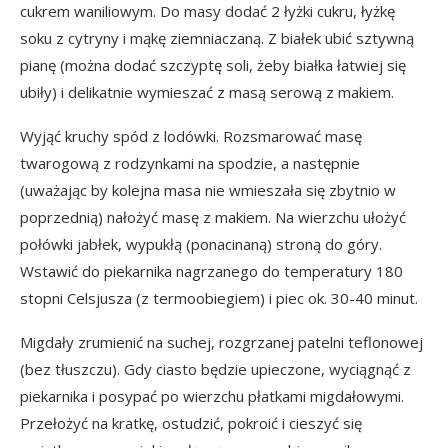
cukrem waniliowym. Do masy dodać 2 łyżki cukru, łyżkę
soku z cytryny i mąkę ziemniaczaną. Z białek ubić sztywną
pianę (można dodać szczyptę soli, żeby białka łatwiej się
ubiły) i delikatnie wymieszać z masą serową z makiem.
Wyjąć kruchy spód z lodówki. Rozsmarować masę
twarogową z rodzynkami na spodzie, a następnie
(uważając by kolejna masa nie wmieszała się zbytnio w
poprzednią) nałożyć masę z makiem. Na wierzchu ułożyć
połówki jabłek, wypukłą (ponacinaną) stroną do góry.
Wstawić do piekarnika nagrzanego do temperatury 180
stopni Celsjusza (z termoobiegiem) i piec ok. 30-40 minut.
Migdały zrumienić na suchej, rozgrzanej patelni teflonowej
(bez tłuszczu). Gdy ciasto będzie upieczone, wyciągnąć z
piekarnika i posypać po wierzchu płatkami migdałowymi.
Przełożyć na kratkę, ostudzić, pokroić i cieszyć się