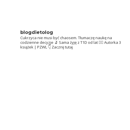
blogdietolog
Cukrzyca nie musi być chaosem.
Tłumaczę naukę na
codzienne decyzje 🔬
Sama żyję z T1D od lat 👩‍⚕️
Autorka 3
książek | PZWL
👇 Zacznij tutaj