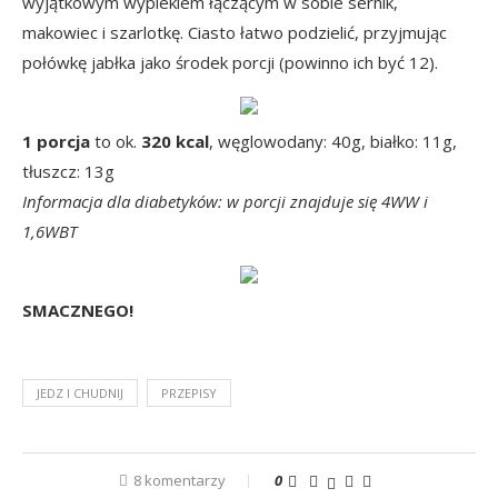
wyjątkowym wypiekiem łączącym w sobie sernik,
makowiec i szarlotkę. Ciasto łatwo podzielić, przyjmując
połówkę jabłka jako środek porcji (powinno ich być 12).
1 porcja
to ok.
320 kcal
, węglowodany: 40g, białko: 11g,
tłuszcz: 13g
Informacja dla diabetyków: w porcji znajduje się 4WW i
1,6WBT
SMACZNEGO!
JEDZ I CHUDNIJ
PRZEPISY
8 komentarzy
0