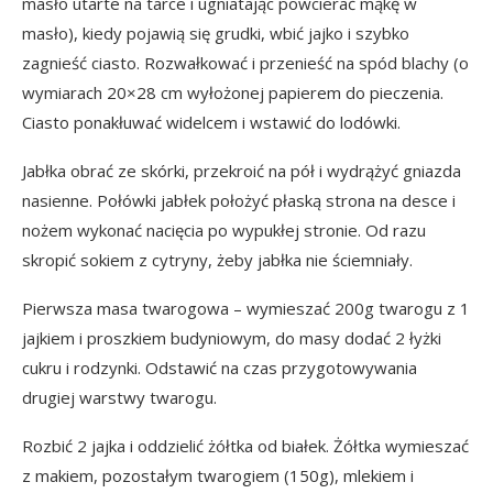
masło utarte na tarce i ugniatając powcierać mąkę w
masło), kiedy pojawią się grudki, wbić jajko i szybko
zagnieść ciasto. Rozwałkować i przenieść na spód blachy (o
wymiarach 20×28 cm wyłożonej papierem do pieczenia.
Ciasto ponakłuwać widelcem i wstawić do lodówki.
Jabłka obrać ze skórki, przekroić na pół i wydrążyć gniazda
nasienne. Połówki jabłek położyć płaską strona na desce i
nożem wykonać nacięcia po wypukłej stronie. Od razu
skropić sokiem z cytryny, żeby jabłka nie ściemniały.
Pierwsza masa twarogowa – wymieszać 200g twarogu z 1
jajkiem i proszkiem budyniowym, do masy dodać 2 łyżki
cukru i rodzynki. Odstawić na czas przygotowywania
drugiej warstwy twarogu.
Rozbić 2 jajka i oddzielić żółtka od białek. Żółtka wymieszać
z makiem, pozostałym twarogiem (150g), mlekiem i