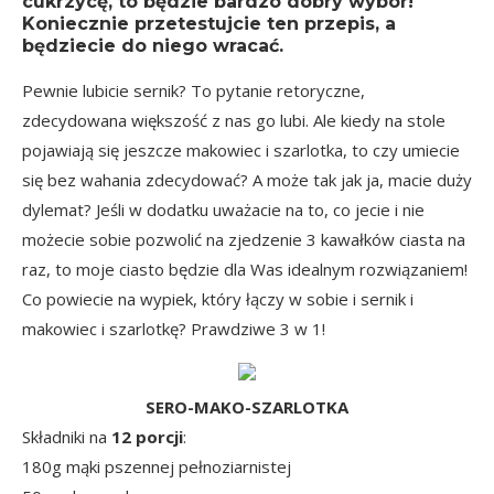
cukrzycę, to będzie bardzo dobry wybór!
Koniecznie przetestujcie ten przepis, a
będziecie do niego wracać.
Pewnie lubicie sernik? To pytanie retoryczne,
zdecydowana większość z nas go lubi. Ale kiedy na stole
pojawiają się jeszcze makowiec i szarlotka, to czy umiecie
się bez wahania zdecydować? A może tak jak ja, macie duży
dylemat? Jeśli w dodatku uważacie na to, co jecie i nie
możecie sobie pozwolić na zjedzenie 3 kawałków ciasta na
raz, to moje ciasto będzie dla Was idealnym rozwiązaniem!
Co powiecie na wypiek, który łączy w sobie i sernik i
makowiec i szarlotkę? Prawdziwe 3 w 1!
SERO-MAKO-SZARLOTKA
Składniki na
12 porcji
:
180g mąki pszennej pełnoziarnistej