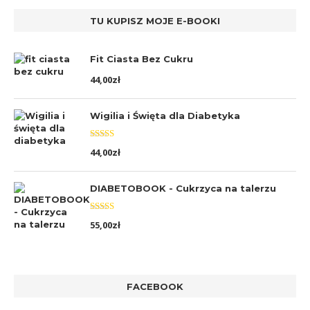
TU KUPISZ MOJE E-BOOKI
Fit Ciasta Bez Cukru
44,00
zł
Wigilia i Święta dla Diabetyka
Oceniono
44,00
zł
5.00
na 5
DIABETOBOOK - Cukrzyca na talerzu
Oceniono
55,00
zł
5.00
na 5
FACEBOOK