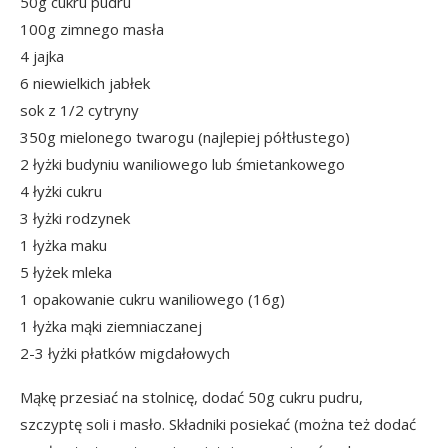
50g cukru pudru
100g zimnego masła
4 jajka
6 niewielkich jabłek
sok z 1/2 cytryny
350g mielonego twarogu (najlepiej półtłustego)
2 łyżki budyniu waniliowego lub śmietankowego
4 łyżki cukru
3 łyżki rodzynek
1 łyżka maku
5 łyżek mleka
1 opakowanie cukru waniliowego (16g)
1 łyżka mąki ziemniaczanej
2-3 łyżki płatków migdałowych
Mąkę przesiać na stolnicę, dodać 50g cukru pudru,
szczyptę soli i masło. Składniki posiekać (można też dodać