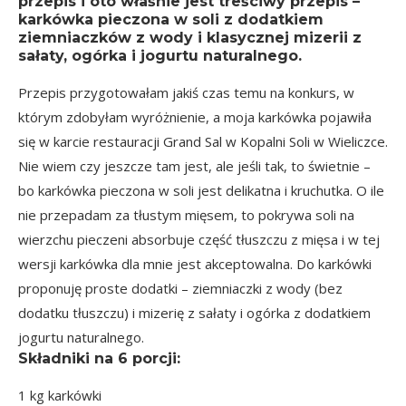
przepis i oto właśnie jest treściwy przepis –
karkówka pieczona w soli z dodatkiem
ziemniaczków z wody i klasycznej mizerii z
sałaty, ogórka i jogurtu naturalnego.
Przepis przygotowałam jakiś czas temu na konkurs, w
którym zdobyłam wyróżnienie, a moja karkówka pojawiła
się w karcie restauracji
Grand Sal
w Kopalni Soli w Wieliczce.
Nie wiem czy jeszcze tam jest, ale jeśli tak, to świetnie –
bo karkówka pieczona w soli jest delikatna i kruchutka. O ile
nie przepadam za tłustym mięsem, to pokrywa soli na
wierzchu pieczeni absorbuje część tłuszczu z mięsa i w tej
wersji karkówka dla mnie jest akceptowalna. Do karkówki
proponuję proste dodatki – ziemniaczki z wody (bez
dodatku tłuszczu) i mizerię z sałaty i ogórka z dodatkiem
jogurtu naturalnego.
Składniki na
6 porcji
:
1 kg karkówki