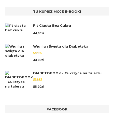
TU KUPISZ MOJE E-BOOKI
Fit Ciasta Bez Cukru
44,00
zł
Wigilia i Święta dla Diabetyka
Oceniono
44,00
zł
5.00
na 5
DIABETOBOOK - Cukrzyca na talerzu
Oceniono
55,00
zł
5.00
na 5
FACEBOOK