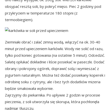
obsypać resztą soli, by pokryć mięso. Piec 2 godziny pod
przykryciem w temperaturze 180 stopni (z
termoobiegiem).
Ziemniaki obrać i zalać zimną wodą, włączyć na ok. 30-40
minut przed upieczeniem karkówki. Wody nie solić od razu,
tylko pod koniec gotowania (na ostatnie 5 minut). Odcedzić.
Sałatę opłukać dokładnie i liście posiekać w paseczki. Dodać
obrany i pokrojony ogórek, doprawić solą i wymieszać z
jogurtem naturalnym. Można też dodać posiekany koperek i
odrobinę soku z cytryny, ale i bez tych dodatków mizeria
będzie smakowała wybornie.
Zajrzyjmy do piekarnika. Po upływie 2 godzin w procesie
pieczenia, z soli utworzyła się skorupa, która pochłonęła
nadmiar tłuszczu.