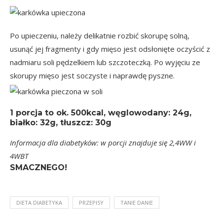
Po upieczeniu, należy delikatnie rozbić skorupę solną,
usunąć jej fragmenty i gdy mięso jest odsłonięte oczyścić z
nadmiaru soli pędzelkiem lub szczoteczką. Po wyjęciu ze
skorupy mięso jest soczyste i naprawdę pyszne.
1 porcja
to ok.
500kcal
, węglowodany: 24g,
białko: 32g, tłuszcz: 30g
Informacja dla diabetyków: w porcji znajduje się 2,4WW i
4WBT
SMACZNEGO!
DIETA DIABETYKA
PRZEPISY
TANIE DANIE