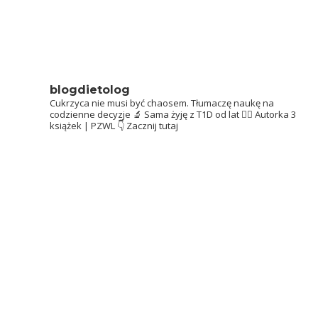
blogdietolog
Cukrzyca nie musi być chaosem.
Tłumaczę naukę na
codzienne decyzje 🔬
Sama żyję z T1D od lat 👩‍⚕️
Autorka 3
książek | PZWL
👇 Zacznij tutaj