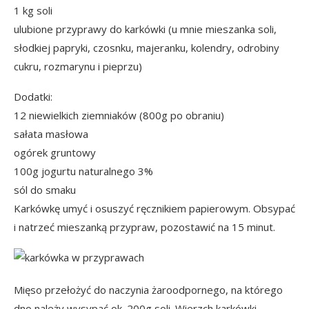
1 kg soli
ulubione przyprawy do karkówki (u mnie mieszanka soli,
słodkiej papryki, czosnku, majeranku, kolendry, odrobiny
cukru, rozmarynu i pieprzu)
Dodatki:
12 niewielkich ziemniaków (800g po obraniu)
sałata masłowa
ogórek gruntowy
100g jogurtu naturalnego 3%
sól do smaku
Karkówkę umyć i osuszyć ręcznikiem papierowym. Obsypać
i natrzeć mieszanką przypraw, pozostawić na 15 minut.
Mięso przełożyć do naczynia żaroodpornego, na którego
dno należy wysypać ok. 200g soli. Wierzch karkówki