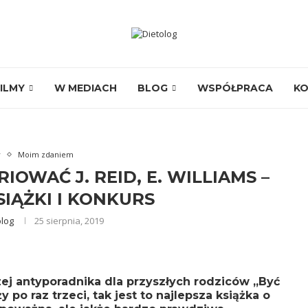
ILMY
W MEDIACH
BLOG
WSPÓŁPRACA
K
y
Moim zdaniem
RIOWAĆ J. REID, E. WILLIAMS –
IĄŻKI I KONKURS
olog
25 sierpnia, 2019
zej antyporadnika dla przyszłych rodziców „Być
 po raz trzeci, tak jest to najlepsza książka o