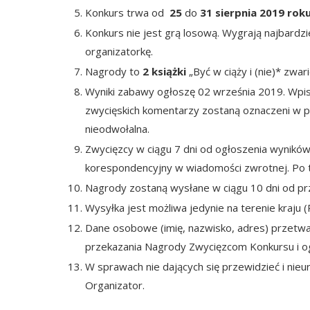
Konkurs trwa od
25
do
31 sierpnia 2019 rok
Konkurs nie jest grą losową. Wygrają najbard
organizatorkę.
Nagrody to
2 książki
„Być w ciąży i (nie)* zwar
Wyniki zabawy ogłoszę 02 września 2019. Wpis 
zwycięskich komentarzy zostaną oznaczeni w 
nieodwołalna.
Zwycięzcy w ciągu 7 dni od ogłoszenia wyników
korespondencyjny w wiadomości zwrotnej. Po 
Nagrody zostaną wysłane w ciągu 10 dni od pr
Wysyłka jest możliwa jedynie na terenie kraju (
Dane osobowe (imię, nazwisko, adres) przetwar
przekazania Nagrody Zwycięzcom Konkursu i o
W sprawach nie dających się przewidzieć i ni
Organizator.