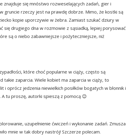
ce znajduje się mnóstwo rozweselających zadań, gier i
 w gruncie rzeczy jest na prawdę dobrze. Mimo, że kostki są
ziecko kopie uporczywie w żebra. Zamiast szukać dziury w
ć się drugiego dna w rozmowie z sąsiadką, lepiej porysować
tóre są o niebo zabawniejsze i pożyteczniejsze, niż
padłości, które choć popularne w ciąży, często są
 takie zaparcia. Wiele kobiet ma zaparcia w ciąży, to
lit i oprócz jedzenia niewielkich posiłków bogatych w błonnik i
ić. A tu proszę, autorki spieszą z pomocą 😉
okolorowanie, uzupełnienie ćwiczeń i wykonanie zadań. Zmusza
wiło mnie w tak dobry nastrój! Szczerze polecam.