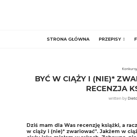
STRONA GŁÓWNA
PRZEPISY
F
Konkurs
BYĆ W CIĄŻY I (NIE)* ZWA
RECENZJA KS
written by
Diet
Dziś mam dla Was recenzję książki, a rac
w ciąży i (nie)* zwariować”. Jakżem w ciąży