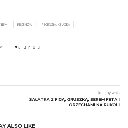
NIEM
RECENZJA
RECENZJA. KSIĄŻKA
ze
0
kolejny wpis
SAŁATKA Z FIGĄ, GRUSZKĄ, SEREM FETA I
ORZECHAMI NA RUKOLI
AY ALSO LIKE