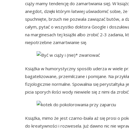
ciąży mamy tendencję do zamartwiania się). W książ
anegdot, dzięki którym łatwiej uświadomić sobie, że
spuchnięte, brzuch nie pozwala zawiązać butów, a d
całym, pytać o wszystko doktora Google i doszukiwa
na marginesach tej książki albo zrobić 2-3 zadania, k
niepotrzebne zamartwianie się.
Książka w humorystyczny sposób uderza w wiele przy
bagatelizowane, przemilczane i pomijane. Na przykład
fizjologicznie normalne. Spowalnia się perystaltyka je
picia sporych ilości wody niewiele się z nimi da zrob
Książka, mimo że jest czarno-biała aż się prosi o p
do kreatywności i rozwesela. Już dawno nic nie wpra