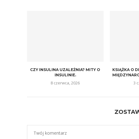
CZY INSULINA UZALEŻNIA? MITY O
KSIĄŻKA O D
INSULINIE.
MIĘDZYNARO
8 czerwca, 2026
3 
ZOSTA