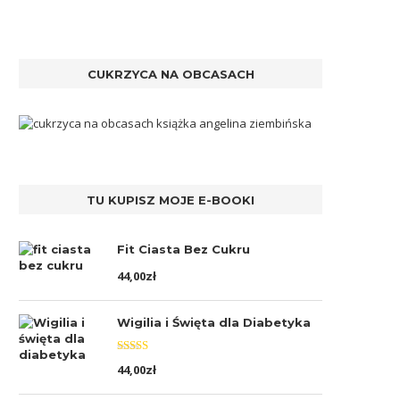
CUKRZYCA NA OBCASACH
TU KUPISZ MOJE E-BOOKI
Fit Ciasta Bez Cukru
44,00
zł
Wigilia i Święta dla Diabetyka
Oceniono
44,00
zł
5.00
na 5