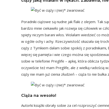
ciąży jaką miałam w rękach. Zabawna, ni
Poradniki ciążowe są nudne jak flaki z olejem. Tak s
bardzo mnie ciekawiło jak rozwija się człowiek w czł
spięty niczym barani włos. Wolałam wiedzieć co możn
w ogóle ochy i achy. Rzeczywistość okazała się troc
ciąży z Tymkiem dałam sobie spokój z poradnikami, bo
więcej się pamięta i wie czego można się spodziewa
sobie w telefonie
Preglife
– apkę, która oblicza tydzi
oczywiście też mam Preglife, ale z wielką radością w
ciąży nie mam już cienia złudzeń – ciąża to nie bułka
Ciąża na wesoło!
Autorki książki obrały sobie za cel rozproszyć ciem