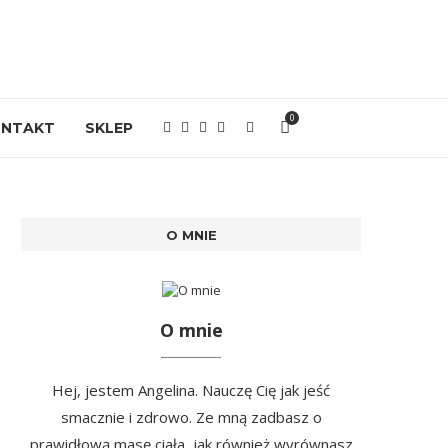
0
ONTAKT
SKLEP
O MNIE
O mnie
Hej, jestem Angelina. Nauczę Cię jak jeść
smacznie i zdrowo. Ze mną zadbasz o
prawidłową masę ciała, jak również wyrównasz