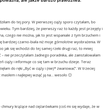
epoważna, ale jakże bardzo prawdziwa.
ądziłam do tej pory. W pierwszej ciąży sporo czytałam, bo
owieku. Tym bardziej, że pierwszy raz to każdy jest przejęty i
a, czego nie można, jak to jest wspaniale z tym brzuchem i
hę bardziej czarno-biała niż moje górnolotne wyobrażenia. W
 jak się wchodzi do tej samej rzeki drugi raz, to mniej
ć – nie przeczytałam żadnego poradnika, ale zainstalowałam
eń ciąży i informuje co się tam w brzuchu dzieje. Teraz
zięłam do ręki
„Być w ciąży i (nie)* zwariować”
. W trzeciej
 z masłem i najlepiej wziąć ją na… wesoło 🙂
ne chmury krążące nad ciężarówkami (coś mi się wydaje, że w