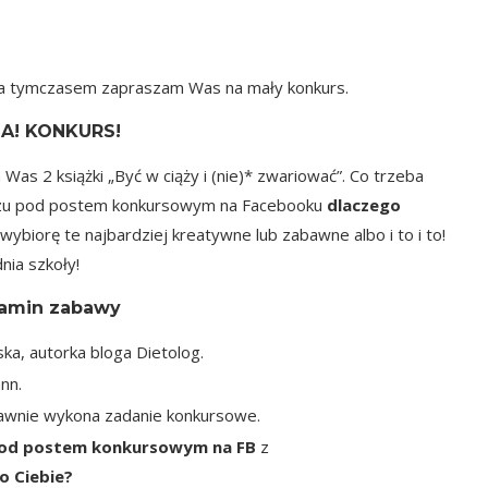
ły, a tymczasem zapraszam Was na mały konkurs.
A! KONKURS!
 Was 2 książki
„Być w ciąży i (nie)* zwariować”
. Co trzeba
zu
pod postem konkursowym na Facebooku
dlaczego
biorę te najbardziej kreatywne lub zabawne albo i to i to!
nia szkoły!
amin zabawy
ska, autorka bloga
Dietolog.
nn.
rawnie wykona zadanie konkursowe.
od postem konkursowym na FB
z
o Ciebie?