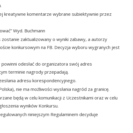
u
.
ziej kreatywne komentarze wybrane subiektywnie przez
iować”
Wyd. Buchmann
zostanie zaktualizowany o wyniki zabawy, a autorzy
poście konkursowym na FB. Decyzja wyboru wygranych jest
 powinni odesłać do organizatora swój adres
tym terminie nagrody przepadają.
zesłania adresu korespondencyjnego.
Polska), nie ma możliwości wysłania nagród za granicę.
zane będą w celu komunikacji z Uczestnikami oraz w celu
głoszenia wyników Konkursu.
euregulowanych niniejszym Regulaminem decyduje