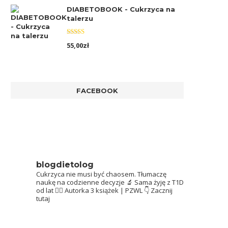
DIABETOBOOK - Cukrzyca na
talerzu
Oceniono
55,00
zł
5.00
na 5
FACEBOOK
blogdietolog
Cukrzyca nie musi być chaosem.
Tłumaczę
naukę na codzienne decyzje 🔬
Sama żyję z T1D
od lat 👩‍⚕️
Autorka 3 książek | PZWL
👇 Zacznij
tutaj