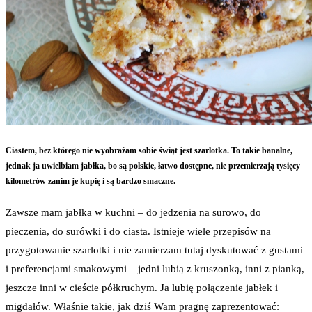
Ciastem, bez którego nie wyobrażam sobie świąt jest szarlotka. To takie banalne,
jednak ja uwielbiam jabłka, bo są polskie, łatwo dostępne, nie przemierzają tysięcy
kilometrów zanim je kupię i są bardzo smaczne.
Zawsze mam jabłka w kuchni – do jedzenia na surowo, do
pieczenia, do surówki i do ciasta. Istnieje wiele przepisów na
przygotowanie szarlotki i nie zamierzam tutaj dyskutować z gustami
i preferencjami smakowymi – jedni lubią z kruszonką, inni z pianką,
jeszcze inni w cieście półkruchym. Ja lubię połączenie jabłek i
migdałów. Właśnie takie, jak dziś Wam pragnę zaprezentować: