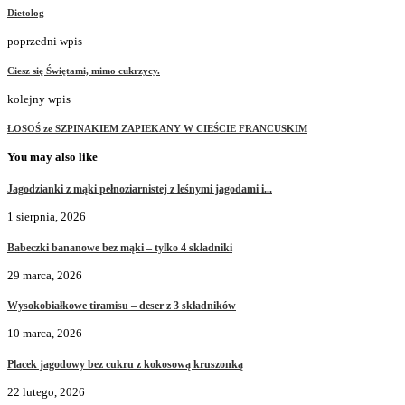
Dietolog
poprzedni wpis
Ciesz się Świętami, mimo cukrzycy.
kolejny wpis
ŁOSOŚ ze SZPINAKIEM ZAPIEKANY W CIEŚCIE FRANCUSKIM
You may also like
Jagodzianki z mąki pełnoziarnistej z leśnymi jagodami i...
1 sierpnia, 2026
Babeczki bananowe bez mąki – tylko 4 składniki
29 marca, 2026
Wysokobiałkowe tiramisu – deser z 3 składników
10 marca, 2026
Placek jagodowy bez cukru z kokosową kruszonką
22 lutego, 2026