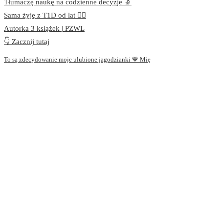
Tłumaczę naukę na codzienne decyzje 🔬
Sama żyję z T1D od lat 👩‍⚕️
Autorka 3 książek | PZWL
👇 Zacznij tutaj
To są zdecydowanie moje ulubione jagodzianki 💙 Mię