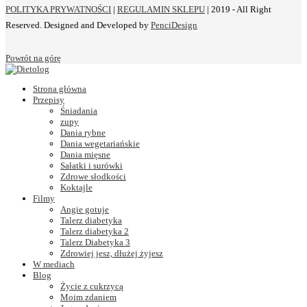
POLITYKA PRYWATNOŚCI
|
REGULAMIN SKLEPU
| 2019 - All Right
Reserved. Designed and Developed by
PenciDesign
Powrót na górę
Strona główna
Przepisy
Śniadania
zupy
Dania rybne
Dania wegetariańskie
Dania mięsne
Sałatki i surówki
Zdrowe słodkości
Koktajle
Filmy
Angie gotuje
Talerz diabetyka
Talerz diabetyka 2
Talerz Diabetyka 3
Zdrowiej jesz, dłużej żyjesz
W mediach
Blog
Życie z cukrzycą
Moim zdaniem