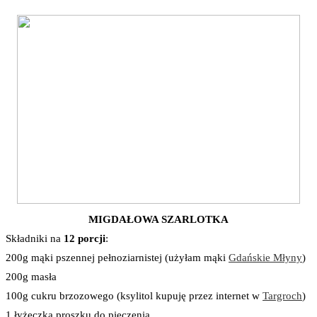
MIGDAŁOWA SZARLOTKA
Składniki na
12 porcji
:
200g mąki pszennej pełnoziarnistej (użyłam mąki
Gdańskie Młyny
)
200g masła
100g cukru brzozowego (ksylitol kupuję przez internet w
Targroch
)
1 łyżeczka proszku do pieczenia