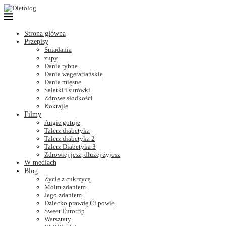
Strona główna
Przepisy
Śniadania
zupy
Dania rybne
Dania wegetariańskie
Dania mięsne
Sałatki i surówki
Zdrowe słodkości
Koktajle
Filmy
Angie gotuje
Talerz diabetyka
Talerz diabetyka 2
Talerz Diabetyka 3
Zdrowiej jesz, dłużej żyjesz
W mediach
Blog
Życie z cukrzycą
Moim zdaniem
Jego zdaniem
Dziecko prawdę Ci powie
Sweet Eurotrip
Warsztaty