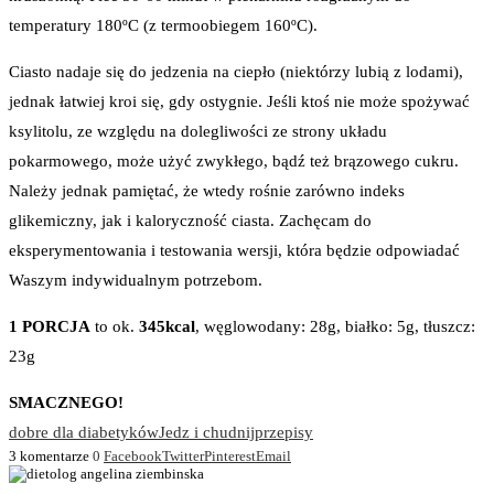
temperatury 180ºC (z termoobiegem 160ºC).
Ciasto nadaje się do jedzenia na ciepło (niektórzy lubią z lodami),
jednak łatwiej kroi się, gdy ostygnie. Jeśli ktoś nie może spożywać
ksylitolu, ze względu na dolegliwości ze strony układu
pokarmowego, może użyć zwykłego, bądź też brązowego cukru.
Należy jednak pamiętać, że wtedy rośnie zarówno indeks
glikemiczny, jak i kaloryczność ciasta. Zachęcam do
eksperymentowania i testowania wersji, która będzie odpowiadać
Waszym indywidualnym potrzebom.
1 PORCJA
to ok.
345kcal
, węglowodany: 28g, białko: 5g, tłuszcz:
23g
SMACZNEGO!
dobre dla diabetyków
Jedz i chudnij
przepisy
3 komentarze
0
Facebook
Twitter
Pinterest
Email