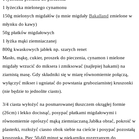
1 łyżeczka mielonego cynamonu
150g mielonych migdałów (u mnie migdały
Bakalland
zmielone w
młynku do kawy)
50g płatków migdałowych
1 łyżka mąki ziemniaczanej
800g kwaskowych jabłek np. szarych renet
Masło, mąkę, cukier, proszek do pieczenia, cynamon i mielone
migdały wrzucić do miksera i zmiksować (najlepiej hakami) na
ziarnistą masę. Gdy składniki się w miarę równomiernie połączą,
wyłączyć mikser i ugniatać do powstania gruboziarnistej kruszonki
(nie będzie to jednolite ciasto).
3/4 ciasta wyłożyć na posmarowanej tłuszczem okrągłej formie
(26cm) i lekko docisnąć, posypać płatkami migdałowymi i
równomiernie oprószyć mąką ziemniaczaną.Jabłka obrać, pokroić w
plasterki, rozłożyć ciasno obok siebie na cieście i posypać pozostałą
kruszonką. Piec 50-60 minut w piekarniku rozgrzanym do