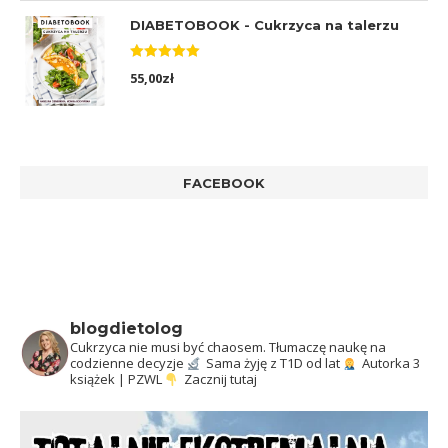
DIABETOBOOK - Cukrzyca na talerzu
Oceniono
55,00
zł
5.00
na 5
FACEBOOK
blogdietolog
Cukrzyca nie musi być chaosem.
Tłumaczę naukę na
codzienne decyzje
Sama żyję z T1D od lat
Autorka 3
książek | PZWL
Zacznij tutaj