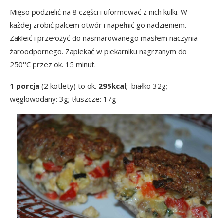
Mięso podzielić na 8 części i uformować z nich kulki. W
każdej zrobić palcem otwór i napełnić go nadzieniem.
Zakleić i przełożyć do nasmarowanego masłem naczynia
żaroodpornego. Zapiekać w piekarniku nagrzanym do
250°C przez ok. 15 minut.
1 porcja
(2 kotlety) to ok.
295kcal
; białko 32g;
węglowodany: 3g; tłuszcze: 17g