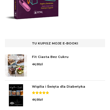
TU KUPISZ MOJE E-BOOKI
Fit Ciasta Bez Cukru
44,00
zł
Wigilia i Święta dla Diabetyka
Oceniono
44,00
zł
5.00
na 5