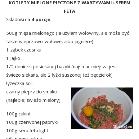
KOTLETY MIELONE PIECZONE Z WARZYWAMI i SEREM
FETA
Składniki na
4 porcje
:
500g mięsa mielonego (ja użyłam wołowiny, ale może być
także wieprzowo-wołowe, albo jagnięce)
1 ząbek czosnku
1 jajko
1/2 doniczki posiekanej bazylii (najsmaczniejsza jest
świeżo siekana, ale 2 łyżki suszonej też będzie ok)
łyżeczka soli
czarny pieprz do smaku
(najlepiej świeżo mielony)
100g cukini
100g czerwonej papryki
100g sera feta light
sól, pieprz, oliwa