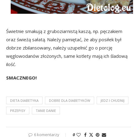
Świetnie smakują z gruboziarnistą kaszą, np. pęczakiem
oraz świeżą sałatą. Należy pamiętać, że aby posiłek był
dobrze zbilansowany, należy uzupełnić go o porcję
węglowodanów złożonych, same kotlety mają ich śladową
ilość.
SMACZNEGO!
DIETA DIABETYKA
DOBRE DLA DIABETYKÓW
JEDZ I CHUDNIJ
PRZEPISY
TANIE DANIE
6 komentarzy
0