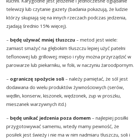
kuchni. Karygodne jest jedzenie i jednoczesne oglądanie
telewizji lub czytanie gazety (badania pokazują, że ludzie
którzy skupiają się na innych rzeczach podczas jedzenia,
zjadają średnio 15% więcej).
–
będę używać mniej tłuszczu
– metod jest wiele:
zamiast smażyć na głębokim tłuszczu lepiej użyć patelni
teflonowej lub grillowej; mięso i ryby można przyrządzić w
parowarze lub piekarniku, w folii, w naczyniu żaroodpornym.
–
ograniczę spożycie soli
– należy pamiętać, że sól jest
dodawana do wielu produktów żywnościowych (serów,
wędlin, konserw, kiszonek, wędzonek, zup w proszku,
mieszanek warzywnych itd.)
–
będę unikać jedzenia poza domem
– najlepiej posiłki
przygotowywać samemu, wtedy mamy pewność, że
posiłek jest świeży i nie ma w nim nadmiaru tłuszczu, soli i