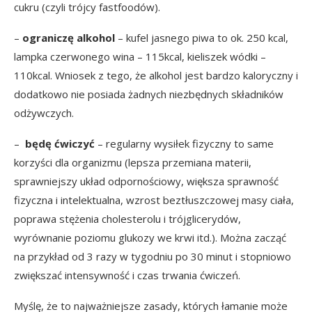
cukru (czyli trójcy fastfoodów).
–
ograniczę alkohol
– kufel jasnego piwa to ok. 250 kcal,
lampka czerwonego wina – 115kcal, kieliszek wódki –
110kcal. Wniosek z tego, że alkohol jest bardzo kaloryczny i
dodatkowo nie posiada żadnych niezbędnych składników
odżywczych.
–
będę ćwiczyć
– regularny wysiłek fizyczny to same
korzyści dla organizmu (lepsza przemiana materii,
sprawniejszy układ odpornościowy, większa sprawność
fizyczna i intelektualna, wzrost beztłuszczowej masy ciała,
poprawa stężenia cholesterolu i trójglicerydów,
wyrównanie poziomu glukozy we krwi itd.). Można zacząć
na przykład od 3 razy w tygodniu po 30 minut i stopniowo
zwiększać intensywność i czas trwania ćwiczeń.
Myślę, że to najważniejsze zasady, których łamanie może