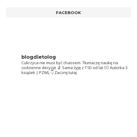
FACEBOOK
blogdietolog
Cukrzyca nie musi być chaosem.
Tłumaczę naukę na
codzienne decyzje 🔬
Sama żyję z T1D od lat 👩‍⚕️
Autorka 3
książek | PZWL
👇 Zacznij tutaj