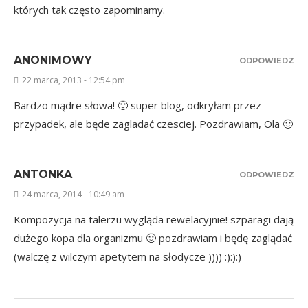
których tak często zapominamy.
ANONIMOWY
ODPOWIEDZ
22 marca, 2013 - 12:54 pm
Bardzo mądre słowa! 🙂 super blog, odkryłam przez
przypadek, ale będe zagladać czesciej. Pozdrawiam, Ola 🙂
ANTONKA
ODPOWIEDZ
24 marca, 2014 - 10:49 am
Kompozycja na talerzu wygląda rewelacyjnie! szparagi dają
dużego kopa dla organizmu 🙂 pozdrawiam i będę zaglądać
(walczę z wilczym apetytem na słodycze )))) :):):)