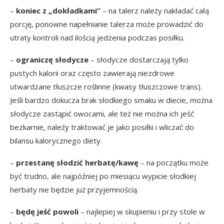
–
koniec z „dokładkami”
– na talerz należy nakładać całą
porcję, ponowne napełnianie talerza może prowadzić do
utraty kontroli nad ilością jedzenia podczas posiłku.
–
ograniczę słodycze
– słodycze dostarczają tylko
pustych kalorii oraz często zawierają niezdrowe
utwardzane tłuszcze roślinne (kwasy tłuszczowe trans).
Jeśli bardzo dokucza brak słodkiego smaku w diecie, można
słodycze zastąpić owocami, ale też nie można ich jeść
bezkarnie, należy traktować je jako posiłki i wliczać do
bilansu kalorycznego diety.
–
przestanę słodzić herbatę/kawę
– na początku może
być trudno, ale najpóźniej po miesiącu wypicie słodkiej
herbaty nie będzie już przyjemnością.
–
będę jeść powoli
– najlepiej w skupieniu i przy stole w