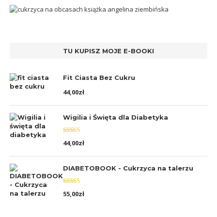
TU KUPISZ MOJE E-BOOKI
Fit Ciasta Bez Cukru
44,00
zł
Wigilia i Święta dla Diabetyka
Oceniono
44,00
zł
5.00
na 5
DIABETOBOOK - Cukrzyca na talerzu
Oceniono
55,00
zł
5.00
na 5