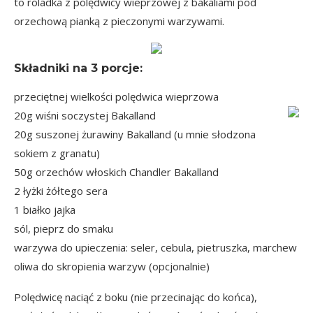
to roladka z polędwicy wieprzowej z bakaliami pod
orzechową pianką z pieczonymi warzywami.
Składniki na
3 porcje
:
przeciętnej wielkości polędwica wieprzowa
20g wiśni soczystej Bakalland
20g suszonej żurawiny Bakalland (u mnie słodzona
sokiem z granatu)
50g orzechów włoskich Chandler Bakalland
2 łyżki żółtego sera
1 białko jajka
sól, pieprz do smaku
warzywa do upieczenia: seler, cebula, pietruszka, marchew
oliwa do skropienia warzyw (opcjonalnie)
Polędwicę naciąć z boku (nie przecinając do końca),