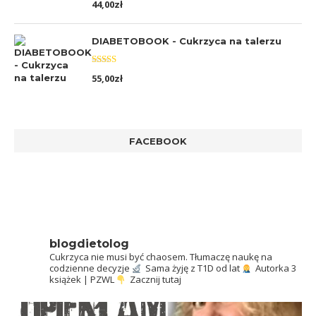
44,00
zł
5.00
na 5
DIABETOBOOK - Cukrzyca na talerzu
Oceniono
55,00
zł
5.00
na 5
FACEBOOK
blogdietolog
Cukrzyca nie musi być chaosem.
Tłumaczę naukę na
codzienne decyzje
Sama żyję z T1D od lat
Autorka 3
książek | PZWL
Zacznij tutaj