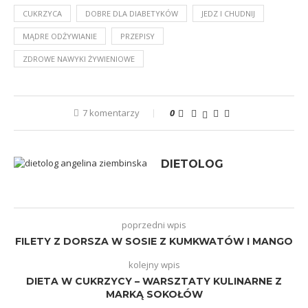
CUKRZYCA
DOBRE DLA DIABETYKÓW
JEDZ I CHUDNIJ
MĄDRE ODŻYWIANIE
PRZEPISY
ZDROWE NAWYKI ŻYWIENIOWE
7 komentarzy
0
DIETOLOG
poprzedni wpis
FILETY Z DORSZA W SOSIE Z KUMKWATÓW I MANGO
kolejny wpis
DIETA W CUKRZYCY – WARSZTATY KULINARNE Z
MARKĄ SOKOŁÓW