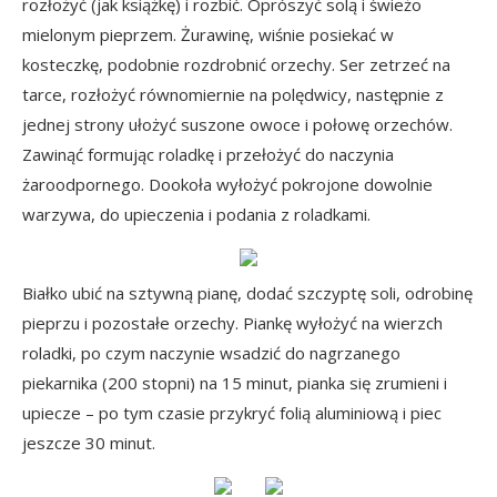
rozłożyć (jak książkę) i rozbić. Oprószyć solą i świeżo
mielonym pieprzem. Żurawinę, wiśnie posiekać w
kosteczkę, podobnie rozdrobnić orzechy. Ser zetrzeć na
tarce, rozłożyć równomiernie na polędwicy, następnie z
jednej strony ułożyć suszone owoce i połowę orzechów.
Zawinąć formując roladkę i przełożyć do naczynia
żaroodpornego. Dookoła wyłożyć pokrojone dowolnie
warzywa, do upieczenia i podania z roladkami.
Białko ubić na sztywną pianę, dodać szczyptę soli, odrobinę
pieprzu i pozostałe orzechy. Piankę wyłożyć na wierzch
roladki, po czym naczynie wsadzić do nagrzanego
piekarnika (200 stopni) na 15 minut, pianka się zrumieni i
upiecze – po tym czasie przykryć folią aluminiową i piec
jeszcze 30 minut.