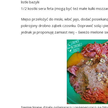
listki bazylii
1/2 kostki sera feta (mogą być też małe kulki mozzare
Mięso przełożyć do miski, wbić jajo, dodać posiekaną 
pokrojony drobno ząbek czosnku. Doprawić solą i pi
jednak ja proponuję zamiast niej – świeżo mielone si
Siemię lniane działa osłaniająco i regenerująco na