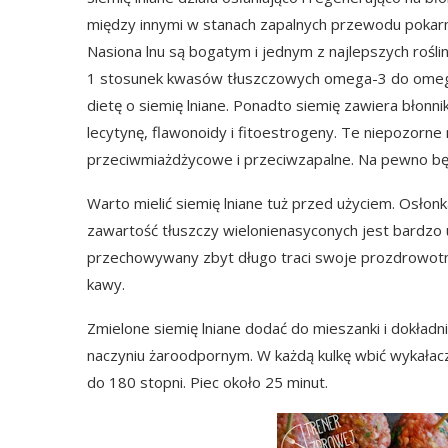
między innymi w stanach zapalnych przewodu pokar
Nasiona lnu są bogatym i jednym z najlepszych rośl
1 stosunek kwasów tłuszczowych omega-3 do omega-6
dietę o siemię lniane. Ponadto siemię zawiera błonni
lecytynę, flawonoidy i fitoestrogeny. Te niepozorne 
przeciwmiażdżycowe i przeciwzapalne. Na pewno będ
Warto mielić siemię lniane tuż przed użyciem. Osłonk
zawartość tłuszczy wielonienasyconych jest bardzo ul
przechowywany zbyt długo traci swoje prozdrowotn
kawy.
Zmielone siemię lniane dodać do mieszanki i dokład
naczyniu żaroodpornym. W każdą kulkę wbić wykałac
do 180 stopni. Piec około 25 minut.