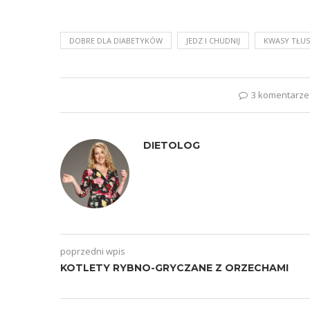
DOBRE DLA DIABETYKÓW
JEDZ I CHUDNIJ
KWASY TŁU
3 komentarze
DIETOLOG
poprzedni wpis
KOTLETY RYBNO-GRYCZANE Z ORZECHAMI