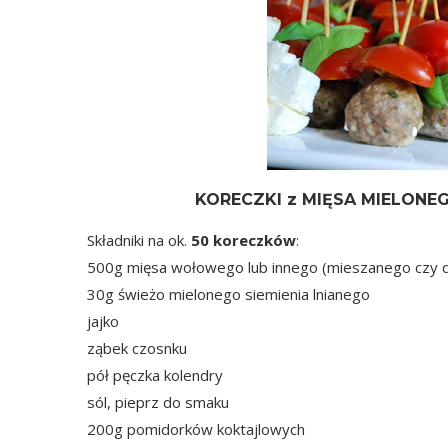
KORECZKI z MIĘSA MIELON
Składniki na ok.
50 koreczków
:
500g mięsa wołowego lub innego (mieszanego czy 
30g świeżo mielonego siemienia lnianego
jajko
ząbek czosnku
pół pęczka kolendry
sól, pieprz do smaku
200g pomidorków koktajlowych