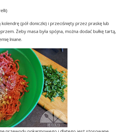
lli)
kolendrę (pół doniczki) i przeciśnięty przez praskę lub
eprzem. Żeby masa była spójna, można dodać bułkę tartą,
emię lniane.
 błonę przewodu pokarmowego i dlatego jest stosowane