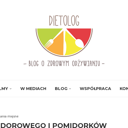
ILMY
W MEDIACH
BLOG
WSPÓŁPRACA
KO
ania mięsne
MIDOROWEGO I POMIDORKÓW