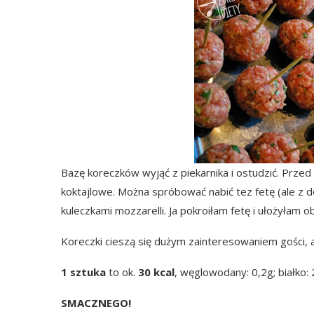
Bazę koreczków wyjąć z piekarnika i ostudzić. Przed p
koktajlowe. Można spróbować nabić tez fetę (ale z d
kuleczkami mozzarelli. Ja pokroiłam fetę i ułożyła
Koreczki cieszą się dużym zainteresowaniem gości, a
1 sztuka
to ok.
30 kcal
, węglowodany: 0,2g; białko: 
SMACZNEGO!