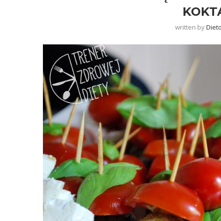
KOKT
written by
Diet