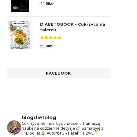
Oceniono
44,00
zł
5.00
na 5
DIABETOBOOK - Cukrzyca na
talerzu
Oceniono
55,00
zł
5.00
na 5
FACEBOOK
blogdietolog
Cukrzyca nie musi być chaosem.
Tłumaczę
naukę na codzienne decyzje
Sama żyję z
T1D od lat
Autorka 3 książek | PZWL