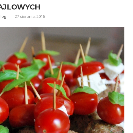
AJLOWYCH
olog
27 sierpnia, 2016