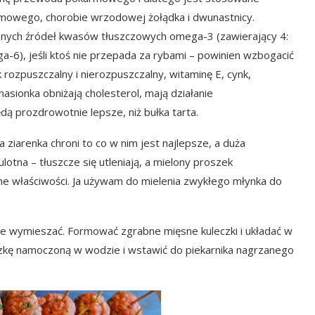
mowego, chorobie wrzodowej żołądka i dwunastnicy.
innych źródeł kwasów tłuszczowych omega-3 (zawierający 4:
), jeśli ktoś nie przepada za rybami – powinien wzbogacić
k rozpuszczalny i nierozpuszczalny, witaminę E, cynk,
nasionka obniżają cholesterol, mają działanie
ą prozdrowotnie lepsze, niż bułka tarta.
a ziarenka chroni to co w nim jest najlepsze, a duża
otna – tłuszcze się utleniają, a mielony proszek
e właściwości. Ja używam do mielenia zwykłego młynka do
nie wymieszać. Formować zgrabne mięsne kuleczki i układać w
zkę namoczoną w wodzie i wstawić do piekarnika nagrzanego