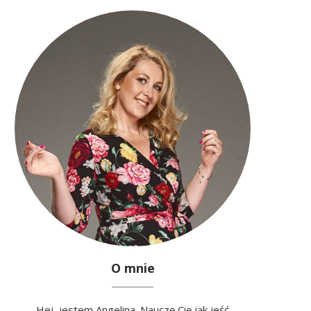
O mnie
Hej, jestem Angelina. Nauczę Cię jak jeść