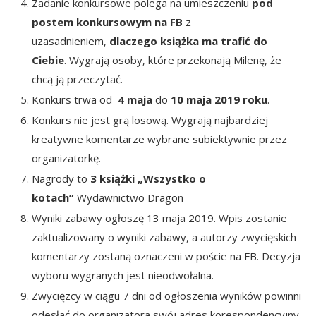
Zadanie konkursowe polega na umieszczeniu
pod
postem konkursowym na FB
z
uzasadnieniem,
dlaczego książka ma trafić do
Ciebie
. Wygrają osoby, które przekonają Milenę, że
chcą ją przeczytać.
Konkurs trwa od
4 maja
do
10 maja 2019 roku
.
Konkurs nie jest grą losową. Wygrają najbardziej
kreatywne komentarze wybrane subiektywnie przez
organizatorkę.
Nagrody to
3 książki
„Wszystko o
kotach”
Wydawnictwo Dragon
Wyniki zabawy ogłoszę 13 maja 2019. Wpis zostanie
zaktualizowany o wyniki zabawy, a autorzy zwycięskich
komentarzy zostaną oznaczeni w poście na FB. Decyzja
wyboru wygranych jest nieodwołalna.
Zwycięzcy w ciągu 7 dni od ogłoszenia wyników powinni
odesłać do organizatora swój adres korespondencyjny