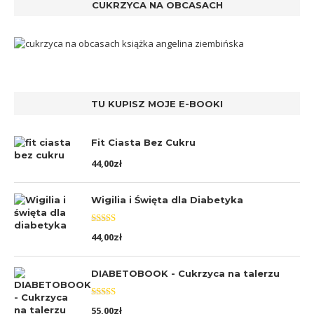
CUKRZYCA NA OBCASACH
TU KUPISZ MOJE E-BOOKI
Fit Ciasta Bez Cukru
44,00
zł
Wigilia i Święta dla Diabetyka
Oceniono
44,00
zł
5.00
na 5
DIABETOBOOK - Cukrzyca na talerzu
Oceniono
55,00
zł