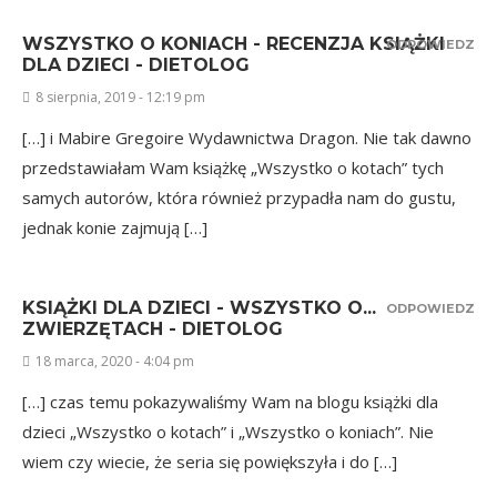
WSZYSTKO O KONIACH - RECENZJA KSIĄŻKI
ODPOWIEDZ
DLA DZIECI - DIETOLOG
8 sierpnia, 2019 - 12:19 pm
[…] i Mabire Gregoire Wydawnictwa Dragon. Nie tak dawno
przedstawiałam Wam książkę „Wszystko o kotach” tych
samych autorów, która również przypadła nam do gustu,
jednak konie zajmują […]
KSIĄŻKI DLA DZIECI - WSZYSTKO O...
ODPOWIEDZ
ZWIERZĘTACH - DIETOLOG
18 marca, 2020 - 4:04 pm
[…] czas temu pokazywaliśmy Wam na blogu książki dla
dzieci „Wszystko o kotach” i „Wszystko o koniach”. Nie
wiem czy wiecie, że seria się powiększyła i do […]