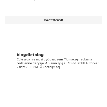
5.00
na 5
FACEBOOK
blogdietolog
Cukrzyca nie musi być chaosem.
Tłumaczę naukę na
codzienne decyzje 🔬
Sama żyję z T1D od lat 👩‍⚕️
Autorka 3
książek | PZWL
👇 Zacznij tutaj