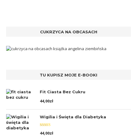
CUKRZYCA NA OBCASACH
TU KUPISZ MOJE E-BOOKI
Fit Ciasta Bez Cukru
44,00
zł
Wigilia i Święta dla Diabetyka
Oceniono
44,00
zł
5.00
na 5