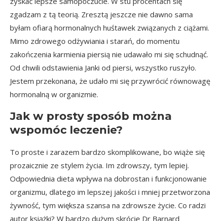
zyskać lepsze samopoczucie. W stu procentach się
zgadzam z tą teorią. Zresztą jeszcze nie dawno sama
byłam ofiarą hormonalnych huśtawek związanych z ciążami.
Mimo zdrowego odżywiania i starań, do momentu
zakończenia karmienia piersią nie udawało mi się schudnąć.
Od chwili odstawienia Janki od piersi, wszystko ruszyło.
Jestem przekonana, że udało mi się przywrócić równowagę
hormonalną w organizmie.
Jak w prosty sposób można
wspomóc leczenie?
To proste i zarazem bardzo skomplikowane, bo wiąże się
prozaicznie ze stylem życia. Im zdrowszy, tym lepiej.
Odpowiednia dieta wpływa na dobrostan i funkcjonowanie
organizmu, dlatego im lepszej jakości i mniej przetworzona
żywność, tym większa szansa na zdrowsze życie. Co radzi
autor książki? W bardzo dużym skrócie Dr Barnard