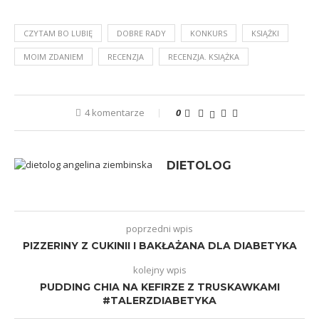
CZYTAM BO LUBIĘ
DOBRE RADY
KONKURS
KSIĄŻKI
MOIM ZDANIEM
RECENZJA
RECENZJA. KSIĄŻKA
4 komentarze
0
DIETOLOG
poprzedni wpis
PIZZERINY Z CUKINII I BAKŁAŻANA DLA DIABETYKA
kolejny wpis
PUDDING CHIA NA KEFIRZE Z TRUSKAWKAMI
#TALERZDIABETYKA