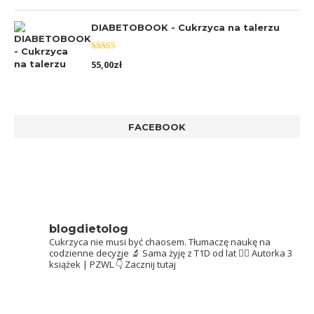
DIABETOBOOK - Cukrzyca na talerzu
Oceniono
55,00
zł
5.00
na 5
FACEBOOK
blogdietolog
Cukrzyca nie musi być chaosem.
Tłumaczę naukę na
codzienne decyzje 🔬
Sama żyję z T1D od lat 👩‍⚕️
Autorka 3
książek | PZWL
👇 Zacznij tutaj