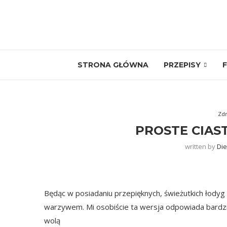
STRONA GŁÓWNA
PRZEPISY
F
Zdr
PROSTE CIAS
written by
Die
Będąc w posiadaniu przepięknych, świeżutkich łodyg
warzywem. Mi osobiście ta wersja odpowiada bardzie
wolą