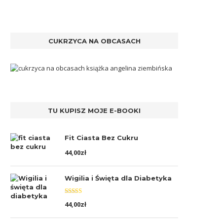
CUKRZYCA NA OBCASACH
TU KUPISZ MOJE E-BOOKI
Fit Ciasta Bez Cukru
44,00
zł
Wigilia i Święta dla Diabetyka
Oceniono
44,00
zł
5.00
na 5