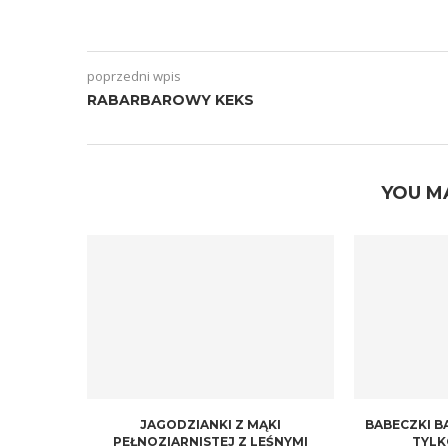
poprzedni wpis
RABARBAROWY KEKS
YOU M
JAGODZIANKI Z MĄKI
BABECZKI B
PEŁNOZIARNISTEJ Z LEŚNYMI
TYLK