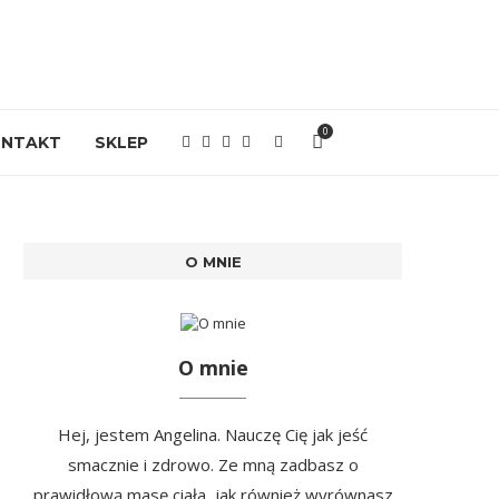
0
ONTAKT
SKLEP
O MNIE
O mnie
Hej, jestem Angelina. Nauczę Cię jak jeść
smacznie i zdrowo. Ze mną zadbasz o
prawidłową masę ciała, jak również wyrównasz