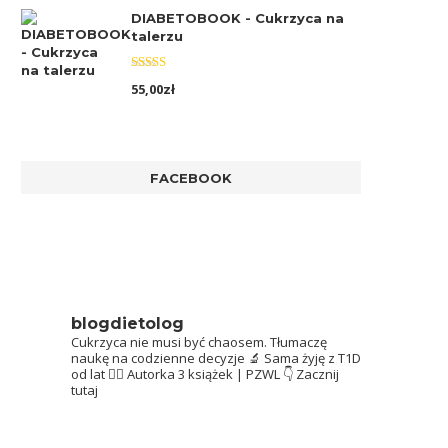
DIABETOBOOK - Cukrzyca na
talerzu
Oceniono
55,00
zł
5.00
na 5
FACEBOOK
blogdietolog
Cukrzyca nie musi być chaosem.
Tłumaczę
naukę na codzienne decyzje 🔬
Sama żyję z T1D
od lat 👩‍⚕️
Autorka 3 książek | PZWL
👇 Zacznij
tutaj