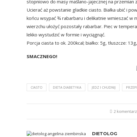
stopniowo do masy maślano-jajecznej na przemian z
Ucierać aż powstanie gładkie ciasto. Białka ubić i po
końcu wsypać ¾ rabarbaru i delikatnie wmieszać w 
wierzchu ułożyć pozostały rabarbar. Piec w tempera
lekko wystudzić w formie i wyciągnąć.
Porcja ciasta to ok. 200kcal; białko: 5g, tłuszcze: 1
SMACZNEGO!
CIASTO
DIETA DIABETYKA
JEDZ I CHUDNIJ
PRZEP
2 komentar
DIETOLOG