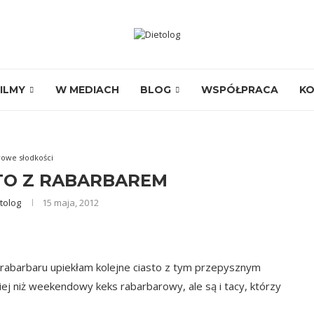
ILMY
W MEDIACH
BLOG
WSPÓŁPRACA
K
owe słodkości
TO Z RABARBAREM
tolog
15 maja, 2012
 rabarbaru upiekłam kolejne ciasto z tym przepysznym
j niż weekendowy keks rabarbarowy, ale są i tacy, którzy