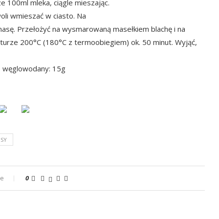
e 100ml mleka, ciągle mieszając.
woli wmieszać w ciasto. Na
masę. Przełożyć na wysmarowaną masełkiem blachę i na
turze 200°C (180°C z termoobiegiem) ok. 50 minut. Wyjąć,
3g, węglowodany: 15g
ISY
ze
0