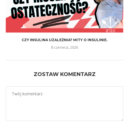
CZY INSULINA UZALEŻNIA? MITY O INSULINIE.
8 czerwca, 2026
ZOSTAW KOMENTARZ