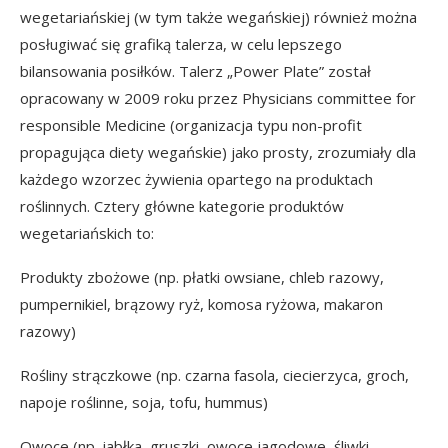
wegetariańskiej (w tym także wegańskiej) również można
posługiwać się grafiką talerza, w celu lepszego
bilansowania posiłków. Talerz „Power Plate” został
opracowany w 2009 roku przez Physicians committee for
responsible Medicine (organizacja typu non-profit
propagująca diety wegańskie) jako prosty, zrozumiały dla
każdego wzorzec żywienia opartego na produktach
roślinnych. Cztery główne kategorie produktów
wegetariańskich to:
Produkty zbożowe (np. płatki owsiane, chleb razowy,
pumpernikiel, brązowy ryż, komosa ryżowa, makaron
razowy)
Rośliny strączkowe (np. czarna fasola, ciecierzyca, groch,
napoje roślinne, soja, tofu, hummus)
Owoce (np. jabłka, gruszki, owoce jagodowe, śliwki,