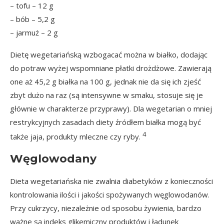
– tofu – 12 g
– bób – 5,2 g
– jarmuż – 2 g
Dietę wegetariańską wzbogacać można w białko, dodając
do potraw wyżej wspomniane płatki drożdżowe. Zawierają
one aż 45,2 g białka na 100 g, jednak nie da się ich zjeść
zbyt dużo na raz (są intensywne w smaku, stosuje się je
głównie w charakterze przyprawy). Dla wegetarian o mniej
restrykcyjnych zasadach diety źródłem białka mogą być
4
także jaja, produkty mleczne czy ryby.
Węglowodany
Dieta wegetariańska nie zwalnia diabetyków z konieczności
kontrolowania ilości i jakości spożywanych węglowodanów.
Przy cukrzycy, niezależnie od sposobu żywienia, bardzo
ważne są
indeks glikemiczny
produktów i
ładunek