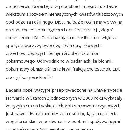
cholesterolu zawartego w produktach mięsnych, a także
większym spożyciem nienasyconych kwasów tłuszczowych
pochodzenia roślinnego. Dieta na bazie roślin ma wpływ na
poziom cholesterolu ogółem i obniżenie frakcji „złego”
cholesterolu LDL. Dieta bazująca na roślinach to większe
spożycie warzyw, owoców, roślin strączkowych i
orzechów, będących cennym źródłem błonnika
pokarmowego. Udowodniono w badaniach, że błonnik
pokarmowy obniża ciśnienie krwi, frakcję cholesterolu LDL
1,2
oraz glukozy we krwi.
Badania obserwacyjne przeprowadzone na Uniwersytecie
Harvarda w Stanach Zjednoczonych w 2009 roku wykazały,
że ryzyko śmierci wskutek chorób sercowo-naczyniowych
jest nawet dwukrotnie niższe u osób będących na diecie
wegetariańskiej w porównaniu z osobami spożywającymi
duże ilości mięsa (szczególnie czerwonego i