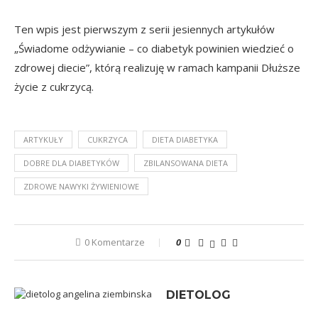
Ten wpis jest pierwszym z serii jesiennych artykułów
„Świadome odżywianie – co diabetyk powinien wiedzieć o
zdrowej diecie”, którą realizuję w ramach kampanii
Dłuższe
życie z cukrzycą
.
ARTYKUŁY
CUKRZYCA
DIETA DIABETYKA
DOBRE DLA DIABETYKÓW
ZBILANSOWANA DIETA
ZDROWE NAWYKI ŻYWIENIOWE
0 Komentarze
0
DIETOLOG