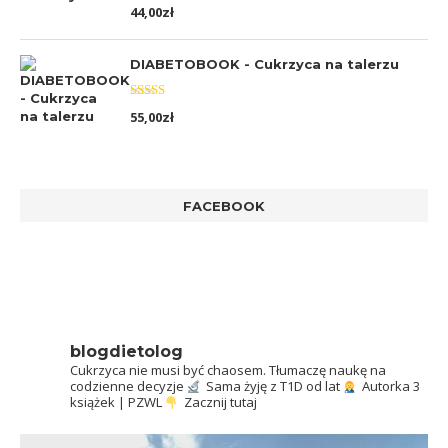
Oceniono
44,00
zł
5.00
na 5
DIABETOBOOK - Cukrzyca na talerzu
Oceniono
55,00
zł
5.00
na 5
FACEBOOK
blogdietolog
Cukrzyca nie musi być chaosem.
Tłumaczę naukę na
codzienne decyzje
Sama żyję z T1D od lat
Autorka 3
książek | PZWL
Zacznij tutaj