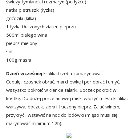
świeży tymianek i rozmaryn (po łyżce)
natka pietruszki (łyżka)
goździki (kilka)
1 łyżka tłuczonych ziaren pieprzu
500ml białego wina
pieprz mielony
sól
100g masła
Dzień wcześniej
królika trzeba zamarynować:
Cebulę i czosnek obrać, marchewkę i por obrać i umyć,
wszystko pokroić w cienkie talarki. Boczek pokroić w
kostkę. Do dużej porcelanowej miski włożyć mięso królika,
warzywa, boczek, zioła i tłuczony pieprz. Zalać winem,
przykryć i wstawić na noc do lodówki (mięso musi się
marynować minimum 12h).