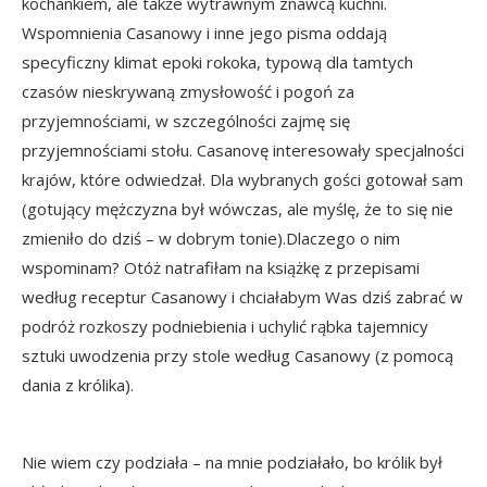
kochankiem, ale także wytrawnym znawcą kuchni.
Wspomnienia Casanowy i inne jego pisma oddają
specyficzny klimat epoki rokoka, typową dla tamtych
czasów nieskrywaną zmysłowość i pogoń za
przyjemnościami, w szczególności zajmę się
przyjemnościami stołu. Casanovę interesowały specjalności
krajów, które odwiedzał. Dla wybranych gości gotował sam
(gotujący mężczyzna był wówczas, ale myślę, że to się nie
zmieniło do dziś – w dobrym tonie).Dlaczego o nim
wspominam? Otóż natrafiłam na książkę z przepisami
według receptur Casanowy i chciałabym Was dziś zabrać w
podróż rozkoszy podniebienia i uchylić rąbka tajemnicy
sztuki uwodzenia przy stole według Casanowy (z pomocą
dania z królika).
Nie wiem czy podziała – na mnie podziałało, bo królik był