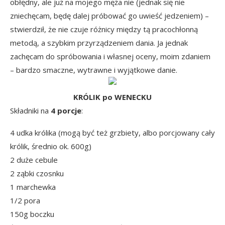
obłędny, ale już na mojego męża nie (jednak się nie
zniechęcam, będę dalej próbować go uwieść jedzeniem) –
stwierdził, że nie czuje różnicy między tą pracochłonną
metodą, a szybkim przyrządzeniem dania. Ja jednak
zachęcam do spróbowania i własnej oceny, moim zdaniem
– bardzo smaczne, wytrawne i wyjątkowe danie.
KRÓLIK po WENECKU
Składniki na
4 porcje
:
4 udka królika (mogą być też grzbiety, albo porcjowany cały
królik, średnio ok. 600g)
2 duże cebule
2 ząbki czosnku
1 marchewka
1/2 pora
150g boczku