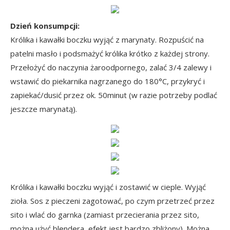
Dzień konsumpcji:
Królika i kawałki boczku wyjąć z marynaty. Rozpuścić na
patelni masło i podsmażyć królika krótko z każdej strony.
Przełożyć do naczynia żaroodpornego, zalać 3/4 zalewy i
wstawić do piekarnika nagrzanego do 180°C, przykryć i
zapiekać/dusić przez ok. 50minut (w razie potrzeby podlać
jeszcze marynatą).
Królika i kawałki boczku wyjąć i zostawić w cieple. Wyjąć
zioła. Sos z pieczeni zagotować, po czym przetrzeć przez
sito i wlać do garnka (zamiast przecierania przez sito,
można użyć blendera, efekt jest bardzo zbliżony). Można