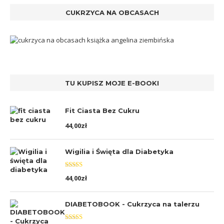
CUKRZYCA NA OBCASACH
TU KUPISZ MOJE E-BOOKI
Fit Ciasta Bez Cukru
44,00
zł
Wigilia i Święta dla Diabetyka
Oceniono
44,00
zł
5.00
na 5
DIABETOBOOK - Cukrzyca na talerzu