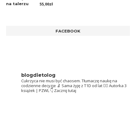
Oceniono
55,00
zł
5.00
na 5
FACEBOOK
blogdietolog
Cukrzyca nie musi być chaosem.
Tłumaczę naukę na
codzienne decyzje 🔬
Sama żyję z T1D od lat 👩‍⚕️
Autorka 3
książek | PZWL
👇 Zacznij tutaj